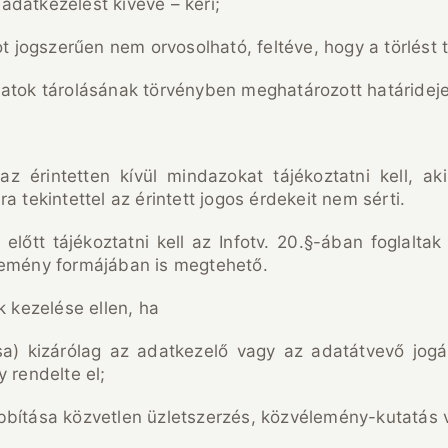
 adatkezelést kivéve – kéri;
ot jogszerűen nem orvosolható, feltéve, hogy a törlést 
atok tárolásának törvényben meghatározott határideje 
az érintetten kívül mindazokat tájékoztatni kell, a
 tekintettel az érintett jogos érdekeit nem sérti.
lőtt tájékoztatni kell az Infotv. 20.§-ában foglaltak 
lemény formájában is megtehető.
k kezelése ellen, ha
sa) kizárólag az adatkezelő vagy az adatátvevő jog
 rendelte el;
bbítása közvetlen üzletszerzés, közvélemény-kutatás v