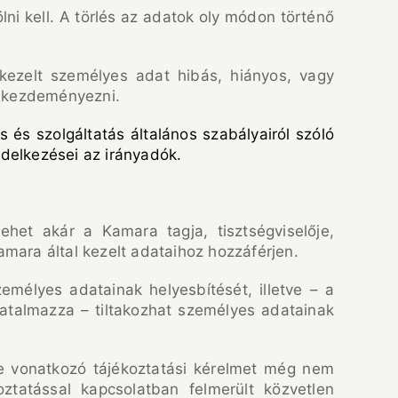
ni kell. A törlés az adatok oly módon történő
 kezelt személyes adat hibás, hiányos, vagy
ál kezdeményezni.
s és szolgáltatás általános szabályairól szóló
ndelkezései az irányadók.
lehet akár a Kamara tagja, tisztségviselője,
amara által kezelt adataihoz hozzáférjen.
emélyes adatainak helyesbítését, illetve – a
lhatalmazza – tiltakozhat személyes adatainak
re vonatkozó tájékoztatási kérelmet még nem
ztatással kapcsolatban felmerült közvetlen