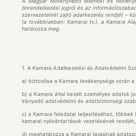
A Magyar Növényvédő Mérnöki és Növényo
önrendelkezési jogról és az információszabads
szervezeteinél zajló adatkezelés rendjét –
(a továbbiakban: Kamarai tv.), a Kamara Ala
határozza meg.
1. A Kamara Adatkezelési és Adatvédelmi Sza
a) biztosítsa a Kamara tevékenysége során a
b) a Kamara által kezelt személyes adatok 
irányadó adatvédelmi és adatbiztonsági szab
c) a Kamara feladatai teljesítéséhez, többe
kamarai nyilvántartások vezetésének rendjét,
d) meghatározza a Kamarai tagjainak adatszol