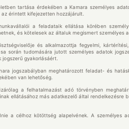
zteletben tartása érdekében a Kamara személyes adato
az érintett kifejezetten hozzájárult.
 munkavállalói a feladataik ellátása körében szemé
etnek, és kötelesek az általuk megismert személyes ad
ztségviselője és alkalmazottja fegyelmi, kártérítési
lása során tudomására jutott személyes adatok jogsze
k jogszerű gyakorlásáért.
mara jogszabályban meghatározott feladat- és hatásk
dekében van lehetőség.
izárólag a felhatalmazást adó törvényben meghatár
ainak ellátásához más adatkezelő által rendelkezésre 
lnie a célhoz kötöttség alapelvének. A személyes 