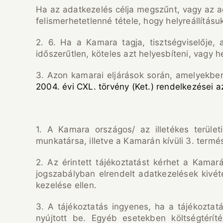
Ha az adatkezelés célja megszűnt, vagy az ad
felismerhetetlenné tétele, hogy helyreállítás
2. 6. Ha a Kamara tagja, tisztségviselője,
időszerűtlen, köteles azt helyesbíteni, vagy 
3. Azon kamarai eljárások során, amelyekben
2004. évi CXL. törvény (Ket.) rendelkezései 
1. A Kamara országos/ az illetékes területi
munkatársa, illetve a Kamarán kívüli 3. termé
2. Az érintett tájékoztatást kérhet a Kamar
jogszabályban elrendelt adatkezelések kivéte
kezelése ellen.
3. A tájékoztatás ingyenes, ha a tájékozta
nyújtott be. Egyéb esetekben költségtérít