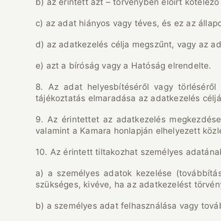
b) az érintett azt – törvényben előírt kötelező
c) az adat hiányos vagy téves, és ez az állap
d) az adatkezelés célja megszűnt, vagy az ad
e) azt a bíróság vagy a Hatóság elrendelte.
8. Az adat helyesbítéséről vagy törléséről 
tájékoztatás elmaradása az adatkezelés céljára
9. Az érintettet az adatkezelés megkezdése e
valamint a Kamara honlapján elhelyezett köz
10. Az érintett tiltakozhat személyes adatána
a) a személyes adatok kezelése (továbbítá
szükséges, kivéve, ha az adatkezelést törvény
b) a személyes adat felhasználása vagy tová