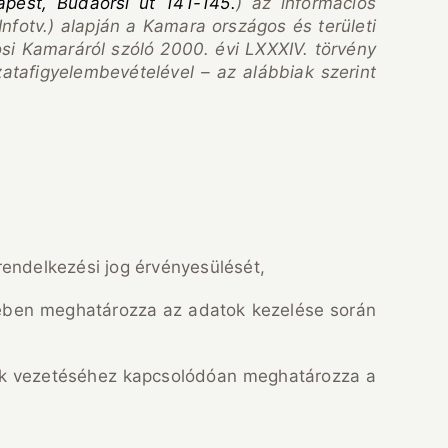
apest, Budaörsi út 141-145.
) az információs
Infotv.) alapján a Kamara országos és területi
i Kamaráról szóló 2000. évi LXXXIV. törvény
atafigyelembevételével – az alábbiak szerint
endelkezési jog érvényesülését,
kében meghatározza az adatok kezelése során
ások vezetéséhez kapcsolódóan meghatározza a