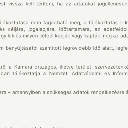
ést vissza kell téríteni, ha az adatokat jogellenes
ájékoztatása nem tagadható meg, a tájékoztatás – Inf
és céljára, jogalapjára, időtartamára, az adatfeld
gy kik és milyen célból kapják vagy kapták meg az ada
m benyújtásától számított legrövidebb idő alatt, leg
kről a Kamara országos, illetve területi szervezetenk
sban tájékoztatja a Nemzeti Adatvédelmi és Infor
ra – amennyiben a szükséges adatok rendelkezésre áll