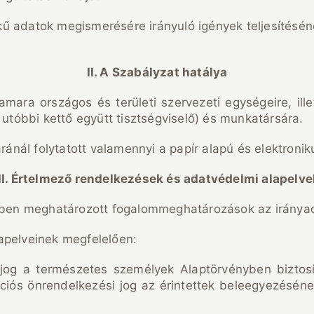
adatok megismerésére irányuló igények teljesítésének, 
II. A Szabályzat hatálya
mara országos és területi szervezeti egységeire, illet
 utóbbi kettő együtt tisztségviselő) és munkatársára.
aránál folytatott valamennyi a papír alapú és elektroni
III. Értelmező rendelkezések és adatvédelmi alapelve
.-ben meghatározott fogalommeghatározások az iránya
apelveinek megfelelően:
og a természetes személyek Alaptörvényben biztosíto
ációs önrendelkezési jog az érintettek beleegyezéséne