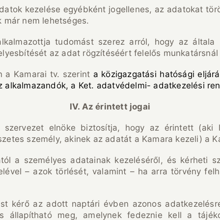
atok kezelése egyébként jogellenes, az adatokat töröl
uk már nem lehetséges.
 alkalmazottja tudomást szerez arról, hogy az általa
helyesbítését az adat rögzítéséért felelős munkatársn
 a Kamarai tv. szerint
a közigazgatási hatósági eljárá
az alkalmazandók, a Ket. adatvédelmi- adatkezelési re
IV. Az érintett jogai
 szervezet elnöke biztosítja, hogy az érintett (aki 
szetes személy, akinek az adatát a Kamara kezeli) a K
ától a személyes adatainak kezeléséről, és kérheti sz
lével – azok törlését, valamint – ha arra törvény fe
tást kérő az adott naptári évben azonos adatkezelés
és állapítható meg, amelynek fedeznie kell a tájéko