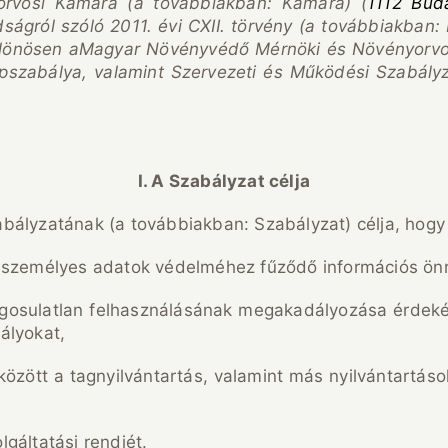
rvosi Kamara (a továbbiakban: Kamara) (
1112 Bud
ágról szóló 2011. évi CXII. törvény (a továbbiakban: 
 különösen aMagyar Növényvédő Mérnöki és Növényorvos
pszabálya, valamint Szervezeti és Működési Szabályz
I. A Szabályzat célja
bályzatának (a továbbiakban: Szabályzat) célja, hogy
 személyes adatok védelméhez fűződő információs önr
jogosulatlan felhasználásának megakadályozása érde
ályokat,
k között a tagnyilvántartás, valamint más nyilvántart
gáltatási rendjét.