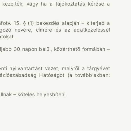
en kezelték, vagy ha a tájékoztatás kérése a
otv. 15. § (1) bekezdés alapján – kiterjed a
olgozó nevére, címére és az adatkezeléssel
tokat.
feljebb 30 napon belül, közérthető formában –
énti nyilvántartást vezet, melyről a tárgyévet
mációszabadság Hatóságot (a továbbiakban:
nak – köteles helyesbíteni.