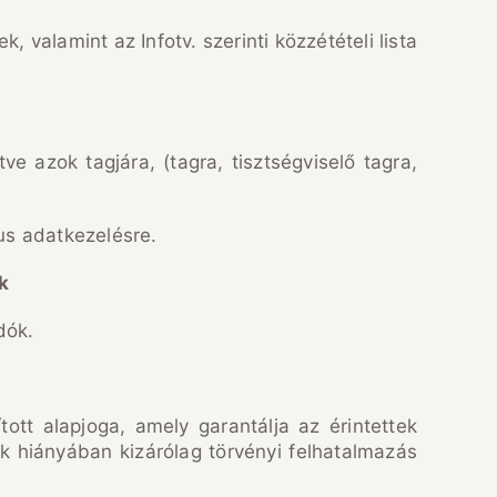
valamint az Infotv. szerinti közzétételi lista
ve azok tagjára, (tagra, tisztségviselő tagra,
kus adatkezelésre.
k
dók.
tt alapjoga, amely garantálja az érintettek
k hiányában kizárólag törvényi felhatalmazás