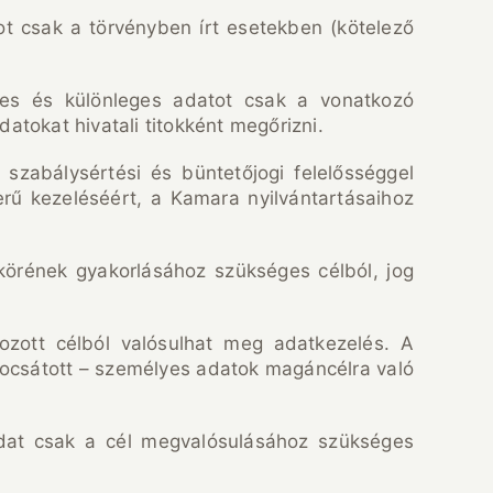
t csak a törvényben írt esetekben (kötelező
lyes és különleges adatot csak a vonatkozó
atokat hivatali titokként megőrizni.
, szabálysértési és büntetőjogi felelősséggel
rű kezeléséért, a Kamara nyilvántartásaihoz
örének gyakorlásához szükséges célból, jog
ozott célból valósulhat meg adatkezelés. A
bocsátott – személyes adatok magáncélra való
adat csak a cél megvalósulásához szükséges