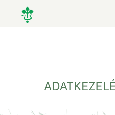
Kihagyás
ADATKEZELÉ