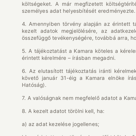
költségeket. A már megfizetett költségtérít
személyes adat helyesbítését eredményezte.
4. Amennyiben törvény alapján az érintett t
kezelt adatok megjelölésére, az adatkezel
összefüggő tevékenységére, továbbá arra, ho
5. A tájékoztatást a Kamara köteles a kérele
érintett kérelmére – írásban megadni.
6. Az elutasított tájékoztatás iránti kérelme
követő január 31-éig a Kamara elnöke írá
Hatóság).
7. A valóságnak nem megfelelő adatot a Kama
8. A kezelt adatot törölni kell, ha:
a) az adat kezelése jogellenes;