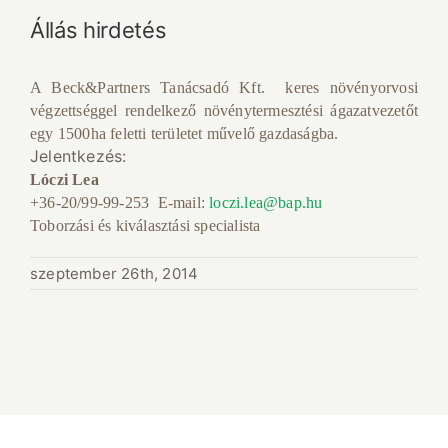
Állás hirdetés
A Beck&Partners Tanácsadó Kft. keres növényorvosi
végzettséggel rendelkező növénytermesztési ágazatvezetőt
egy 1500ha feletti területet művelő gazdaságba.
Jelentkezés:
Lóczi Lea
+36-20/99-99-253
E-mail:
loczi.lea@bap.hu
Toborzási és kiválasztási specialista
szeptember 26th, 2014