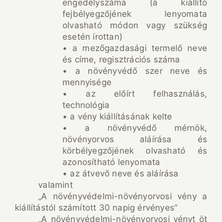
engedélyszáma (a kiállító
fejbélyegzőjének lenyomata
olvasható módon vagy szükség
esetén írottan)
• a mezőgazdasági termelő neve
és címe, regisztrációs száma
• a növényvédő szer neve és
mennyisége
• az előírt felhasználás,
technológia
• a vény kiállításának kelte
• a növényvédő mérnök,
növényorvos aláírása és
körbélyegzőjének olvasható és
azonosítható lenyomata
• az átvevő neve és aláírása
valamint
„A növényvédelmi-növényorvosi vény a
kiállítástól számított 30 napig érvényes”
„A növényvédelmi-növényorvosi vényt öt