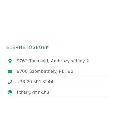
ELÉRHETŐSÉGEK
9762 Tanakajd, Ambrózy sétány 2.
9700 Szombathely, Pf.:192
+36 20 591 3244
titkar@vmnk.hu