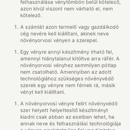
felhasználása vénytömbön belül kötelező,
azon kívül viszont nem várható el, nem
kötelező.
A számlát azon termelő vagy gazdálkodó
cég nevére kell kiállítani, akinek neve
növényorvosi vényen a szerepel.
Egy vényre annyi készítmény írható fel,
amennyi hiánytalanul kitöltve arra ráfér. A
növényorvosi vényhez semmilyen pótlap
nem csatolható. Amennyiben az adott
technológiához szükséges növényvédő
szerek egy vényre nem férnek rá, másik
vényt kell kiállítani.
A növényorvosi vényre felírt növényvédő
szer helyett helyettesítő készítményt
kiadni csak abban az esetben lehet, ha
annak neve és felhasználási technológiája