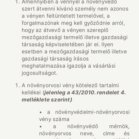
Amennyiben a vénnyel a növényvédő
szert átvenni kívánó személy nem azonos
a vényen feltüntetett termelővel, a
forgalmazónak meg kell győződnie arról,
hogy az átvevő a vényen szereplő
mezőgazdasági termelő illetve gazdasági
társaság képviseletében jár el. Ilyen
esetben a mezőgazdasági termelő illetve
gazdasági társaság írásos
meghatalmazása igazolja a vásárlási
jogosultságot.
A növényorvosi vény kötelező tartalmi
kellékei (
jelenleg a 43/2010. rendelet 4.
melléklete szerint)
• a növényvédelmi-növényorvosi
vény száma
• a növényvédő mérnök,
növényorvos neve, címe és