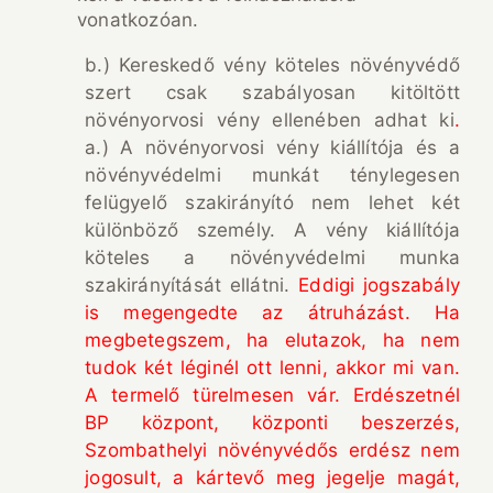
vonatkozóan.
b.) Kereskedő vény köteles növényvédő
szert csak szabályosan kitöltött
növényorvosi vény ellenében adhat ki
.
a.) A növényorvosi vény kiállítója és a
növényvédelmi munkát ténylegesen
felügyelő szakirányító nem lehet két
különböző személy. A vény kiállítója
köteles a növényvédelmi munka
szakirányítását ellátni.
Eddigi jogszabály
is megengedte az átruházást. Ha
megbetegszem, ha elutazok, ha nem
tudok két léginél ott lenni, akkor mi van.
A termelő türelmesen vár. Erdészetnél
BP központ, központi beszerzés,
Szombathelyi növényvédős erdész nem
jogosult, a kártevő meg jegelje magát,