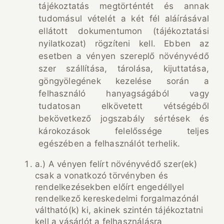
tájékoztatás megtörténtét és annak
tudomásul vételét a két fél aláírásával
ellátott dokumentumon (tájékoztatási
nyilatkozat) rögzíteni kell. Ebben az
esetben a vényen szereplő növényvédő
szer szállítása, tárolása, kijuttatása,
göngyölegének kezelése során a
felhasználó hanyagságából vagy
tudatosan elkövetett vétségéből
bekövetkező jogszabály sértések és
károkozások felelőssége teljes
egészében a felhasználót terhelik.
a.) A vényen felírt növényvédő szer(ek)
csak a vonatkozó törvényben és
rendelkezésekben előírt engedéllyel
rendelkező kereskedelmi forgalmazónál
váltható(k) ki, akinek szintén tájékoztatni
kell a vásárlót a felhasználásra