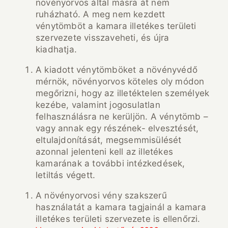
növényorvos által másra át nem
ruházható. A meg nem kezdett
vénytömböt a kamara illetékes területi
szervezete visszaveheti, és újra
kiadhatja.
A kiadott vénytömböket a növényvédő
mérnök, növényorvos köteles oly módon
megőrizni, hogy az illetéktelen személyek
kezébe, valamint jogosulatlan
felhasználásra ne kerüljön. A vénytömb –
vagy annak egy részének- elvesztését,
eltulajdonítását, megsemmisülését
azonnal jelenteni kell az illetékes
kamarának a további intézkedések,
letiltás végett.
A növényorvosi vény szakszerű
használatát a kamara tagjainál a kamara
illetékes területi szervezete is ellenőrzi.