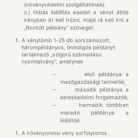
(növényvédelmi szolgáltatónak).
c.) Hibás kiállítás esetén a vényt átlós
irányban át kell húzni, majd rá kell írni a
„Rontott példány” szöveget.
A vénytömb 1-25 db sorszámozott,
hárompéldányos, önindigós példányt
tartalmazó „szigorú számadású
nyomtatvány”, amelynek
–
első példánya a
mezőgazdasági termelőé,
–
második példánya a
kereskedelmi forgalmazóé,
–
harmadik tömbben
maradó példánya a
kiállítóé.
A növényorvosi vény sorfolytonos