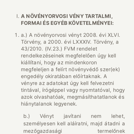
A NÖVÉNYORVOSI VÉNY TARTALMI,
FORMAI ÉS EGYÉB KÖVETELMÉNYEI:
a.) A növényorvosi vényt 2008. évi XLVI.
Törvény, a 2000. évi LXXXIV. Törvény, a
43/2010. (IV.23.) FVM rendelet
rendelkezéseinek megfelelően úgy kell
kiállítani, hogy az mindenkoron
megfeleljen a felírt növényvédő szer(ek)
engedély okiratában előírtaknak. A
vényre az adatokat úgy kell felvezetni
tintával, írógéppel vagy nyomtatóval, hogy
azok olvashatóak, megmásíthatatlanok és
hiánytalanok legyenek.
b.) Vényt javítani nem lehet,
személyesen kell aláíratni, majd átadni a
mezőgazdasági termelőnek