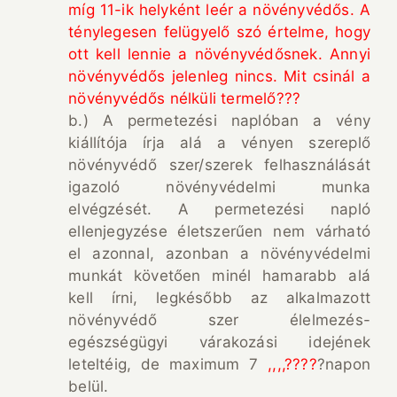
míg 11-ik helyként leér a növényvédős. A
ténylegesen felügyelő szó értelme, hogy
ott kell lennie a növényvédősnek. Annyi
növényvédős jelenleg nincs. Mit csinál a
növényvédős nélküli termelő???
b.) A permetezési naplóban a vény
kiállítója írja alá a vényen szereplő
növényvédő szer/szerek felhasználását
igazoló növényvédelmi munka
elvégzését. A permetezési napló
ellenjegyzése életszerűen nem várható
el azonnal, azonban a növényvédelmi
munkát követően minél hamarabb alá
kell írni, legkésőbb az alkalmazott
növényvédő szer élelmezés-
egészségügyi várakozási idejének
leteltéig, de maximum 7
,,,,????
?napon
belül.