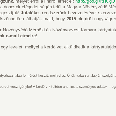
végzünk,
melyet erről a linkről érhet el:
http://goo.gl/ItHCgQ
atulajdonosok elégedettségén felül a Magyar Növényvédő Mé
egosztjuk!
Jutalék
os rendszerünk bevezetésével szervezet
öszönhetően láthatják majd, hogy
2015 elejétől
nagyságren
r Növényvédő Mérnöki és Növényorvosi Kamara kártyatula
ok e-mail címeire
!
gy levelet, mellyel a kérdőívet elküldhetik a kártyatula
tyahasználati felmérést készít, mellyel az Önök válaszai alapján szolgálta
ercet vesz igénybe! A kérdőív kitöltése anonim, a személyes adatok me