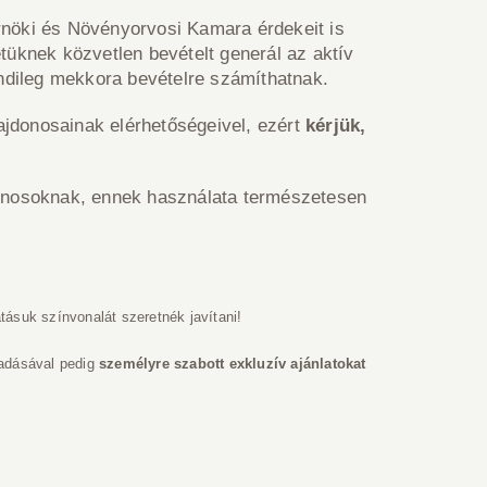
rnöki és Növényorvosi Kamara érdekeit is
üknek közvetlen bevételt generál az aktív
dileg mekkora bevételre számíthatnak.
jdonosainak elérhetőségeivel, ezért
kérjük,
jdonosoknak, ennek használata természetesen
tásuk színvonalát szeretnék javítani!
gadásával pedig
személyre szabott exkluzív ajánlatokat