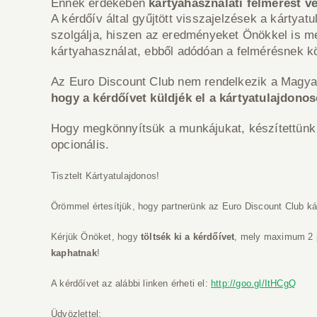
Ennek érdekében
kártyahasználati felmérést 
A kérdőív által gyűjtött visszajelzések a kárty
szolgálja, hiszen az eredményeket Önökkel is m
kártyahasználat, ebből adódóan a felmérésnek k
Az Euro Discount Club nem rendelkezik a Magya
hogy a kérdőívet küldjék el a kártyatulajdonos
Hogy megkönnyítsük a munkájukat, készítettünk e
opcionális.
Tisztelt Kártyatulajdonos!
Örömmel értesítjük, hogy partnerünk az Euro Discount Club kár
Kérjük Önöket, hogy
töltsék ki a kérdőívet
, mely maximum 2 p
kaphatnak
!
A kérdőívet az alábbi linken érheti el:
http://goo.gl/ItHCgQ
Üdvözlettel: