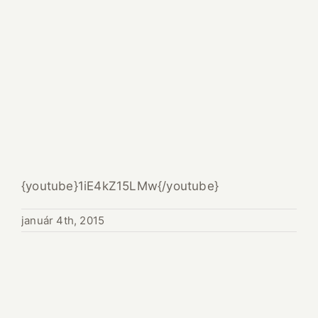
{youtube}1iE4kZ15LMw{/youtube}
január 4th, 2015