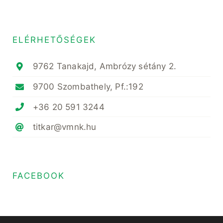
ELÉRHETŐSÉGEK
9762 Tanakajd, Ambrózy sétány 2.
9700 Szombathely, Pf.:192
+36 20 591 3244
titkar@vmnk.hu
FACEBOOK