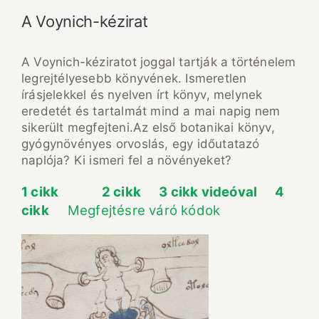
A Voynich-kézirat
A Voynich-kéziratot joggal tartják a történelem
legrejtélyesebb könyvének. Ismeretlen
írásjelekkel és nyelven írt könyv, melynek
eredetét és tartalmát mind a mai napig nem
sikerült megfejteni.Az első botanikai könyv,
gyógynövényes orvoslás, egy időutatazó
naplója? Ki ismeri fel a növényeket?
1 cikk
2 cikk
3 cikk videóval
4
cikk
Megfejtésre váró kódok