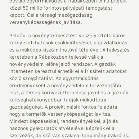
bővülő együttműködés a Rábaközben című projekt
közel 50 millió forintos pályázati támogatást
kapott. Cél a térségi mezőgazdaság
versenyképességének javítása.
Például a növénytermesztést veszélyeztető káros
környezeti hatások csökkentésével, a gazdálkodás
és a működés kiszámíthatóvá tételével. A fejlesztés
keretében a Rábaközben teljessé válik a
növényvédelmi előre jelző rendszer. A gazdák
interneten keresztül érhetik el a frissített adatokat
közlő szolgáltatást. Az együttműködés
eredményeként a növényvédelem tervezhetőbb
lesz, a térség környezetterhelése javul és a gazdák
költséghatékonyabban tudják működtetni
gazdaságukat. A projekt másik fontos feladata,
hogy a termelők versenyképességét javítsa.
Mindezt képzésekkel, rendezvényekkel, a jó és
hasznos gyakorlatok átvételével képzelik el a
szervezők, de szó van szakmai tanulmányutakról is.