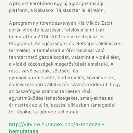
A projekt keretében egy új agrárgazdasági
platform, a Rábaközi Tájklaszter is létrejön.
A program nyitórendezvényén Kis Miklós Zsolt
agrár-vidékfejlesztésért felelős államtitkár
bemutatta a 2014-2020-as Vidékfejlesztési
Programot. Az egészséges és életképes élelmiszer-
termelést, a természeti erőforrásokkal való
fenntartható gazdálkodást, valamint a vidéki élet,
a vidéki közösségek megerősítését emelte ki. A
részt vevő gazdák, zöldség- és
gyümölcstermesztők, biotermelők, kézművesek,
élelmiszer-ipari vállalkozók számára kiderült, hogy
az összefogás számos területen kínál
együttműködési lehetőségeket, amelyekhez az
érintettek az új fejlesztési ciklusban támogatási
forrásokat is igénybe vehetnek.
http://virvide.hu/index.php/a-rendszer-
bemutatasa