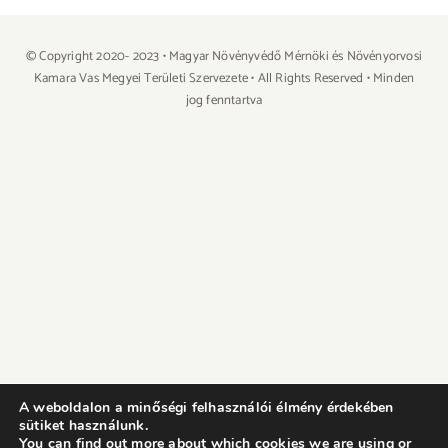
© Copyright 2020- 2023 • Magyar Növényvédő Mérnöki és Növényorvosi
Kamara Vas Megyei Területi Szervezete • All Rights Reserved • Minden
jog fenntartva
A weboldalon a minőségi felhasználói élmény érdekében
sütiket használunk.
You can find out more about which cookies we are using or