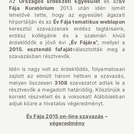
Az
Országos Erdészeti Egyesület
és az
Év
Fája Kuratórium
2013 után idén ismét
lehetővé tette, hogy az egyesület ágazati
hírportálján és az
Év Fája tematikus weblapon
keresztül szavazzanak erdész tagtársaink,
erdész kollégáink és a szakmán kívüli
érdeklődők a jövő évi
„
Év Fájára
”,
mellyel a
2015. esztendő fafaját
választották meg a
szavazásban résztvevők.
Idén is nagy volt az érdeklődés, folyamatosan
zajlott az elmúlt három hétben a szavazás,
melyen összesen
3108
szavazatot adtak le a
résztvevők a megadott határidőig. Köszönjük a
korrekt részvételt és a voksokat! Alábbiakban
adjuk közre a hivatalos végeredményt.
Év Fája 2015 on-line szavazás
–
végeredmény