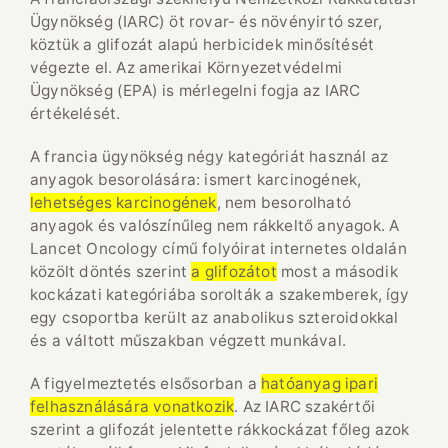
Ügynökség (IARC) öt rovar- és növényirtó szer,
köztük a glifozát alapú herbicidek minősítését
végezte el. Az amerikai Környezetvédelmi
Ügynökség (EPA) is mérlegelni fogja az IARC
értékelését.
A francia ügynökség négy kategóriát használ az
anyagok besorolására: ismert karcinogének,
lehetséges karcinogének
, nem besorolható
anyagok és valószínűleg nem rákkeltő anyagok. A
Lancet Oncology című folyóirat internetes oldalán
közölt döntés szerint
a glifozátot
most a második
kockázati kategóriába sorolták a szakemberek, így
egy csoportba került az anabolikus szteroidokkal
és a váltott műszakban végzett munkával.
A figyelmeztetés elsősorban a
hatóanyag ipari
felhasználására vonatkozik
. Az IARC szakértői
szerint a glifozát jelentette rákkockázat főleg azok