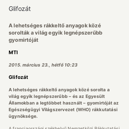
Glifozát
A lehetséges rákkeltő anyagok közé
sorolták a világ egyik legnépszerűbb
gyomirtóját
MTI
2015. március 23., hétfő 10:23
Glifozát
A lehetséges rákkeltő anyagok közé sorolta a
világ egyik legnépszerűbb – és az Egyesült
Államokban a legtöbbet használt – gyomirtóját az
Egészségügyi Világszervezet (WHO) rákkutatási
ügynöksége.
A franciaországi székhelyű Nemzetközi Rákkutatási