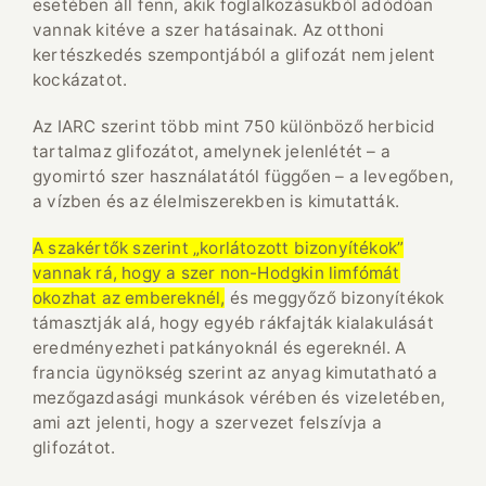
esetében áll fenn, akik foglalkozásukból adódóan
vannak kitéve a szer hatásainak. Az otthoni
kertészkedés szempontjából a glifozát nem jelent
kockázatot.
Az IARC szerint több mint 750 különböző herbicid
tartalmaz glifozátot, amelynek jelenlétét – a
gyomirtó szer használatától függően – a levegőben,
a vízben és az élelmiszerekben is kimutatták.
A szakértők szerint „korlátozott bizonyítékok”
vannak rá, hogy a szer non-Hodgkin limfómát
okozhat az embereknél,
és meggyőző bizonyítékok
támasztják alá, hogy egyéb rákfajták kialakulását
eredményezheti patkányoknál és egereknél. A
francia ügynökség szerint az anyag kimutatható a
mezőgazdasági munkások vérében és vizeletében,
ami azt jelenti, hogy a szervezet felszívja a
glifozátot.