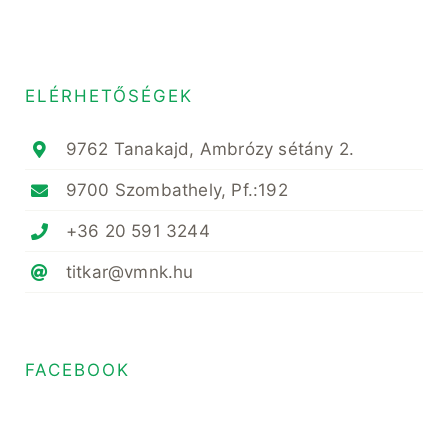
ELÉRHETŐSÉGEK
9762 Tanakajd, Ambrózy sétány 2.
9700 Szombathely, Pf.:192
+36 20 591 3244
titkar@vmnk.hu
FACEBOOK