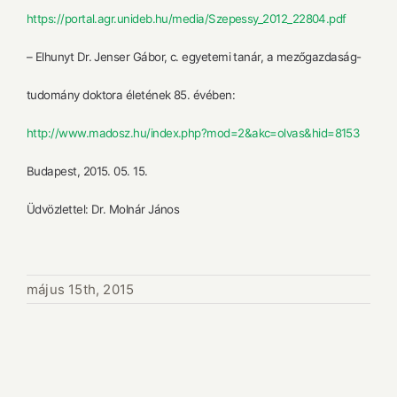
https://portal.agr.unideb.hu/media/Szepessy_2012_22804.pdf
– Elhunyt Dr. Jenser Gábor, c. egyetemi tanár, a mezőgazdaság-
tudomány doktora életének 85. évében:
http://www.madosz.hu/index.php?mod=2&akc=olvas&hid=8153
Budapest, 2015. 05. 15.
Üdvözlettel: Dr. Molnár János
május 15th, 2015