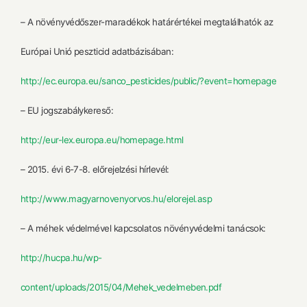
– A növényvédőszer-maradékok határértékei megtalálhatók az
Európai Unió peszticid adatbázisában:
http://ec.europa.eu/sanco_pesticides/public/?event=homepage
– EU jogszabálykereső:
http://eur-lex.europa.eu/homepage.html
– 2015. évi 6-7-8. előrejelzési hírlevél:
http://www.magyarnovenyorvos.hu/elorejel.asp
– A méhek védelmével kapcsolatos növényvédelmi tanácsok:
http://hucpa.hu/wp-
content/uploads/2015/04/Mehek_vedelmeben.pdf