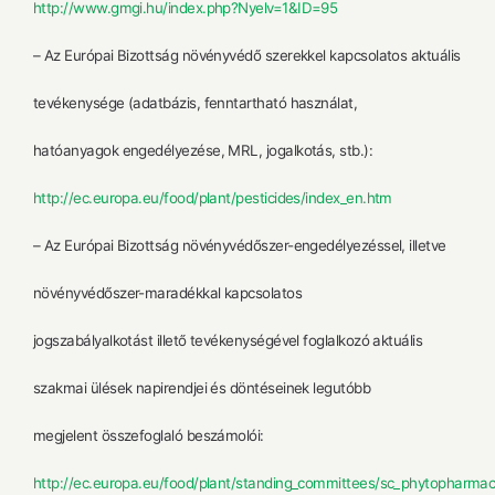
http://www.gmgi.hu/index.php?Nyelv=1&ID=95
– Az Európai Bizottság növényvédő szerekkel kapcsolatos aktuális
tevékenysége (adatbázis, fenntartható használat,
hatóanyagok engedélyezése, MRL, jogalkotás, stb.):
http://ec.europa.eu/food/plant/pesticides/index_en.htm
– Az Európai Bizottság növényvédőszer-engedélyezéssel, illetve
növényvédőszer-maradékkal kapcsolatos
jogszabályalkotást illető tevékenységével foglalkozó aktuális
szakmai ülések napirendjei és döntéseinek legutóbb
megjelent összefoglaló beszámolói:
http://ec.europa.eu/food/plant/standing_committees/sc_phytopharmac