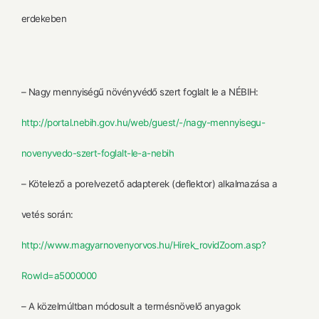
erdekeben
– Nagy mennyiségű növényvédő szert foglalt le a NÉBIH:
http://portal.nebih.gov.hu/web/guest/-/nagy-mennyisegu-
novenyvedo-szert-foglalt-le-a-nebih
– Kötelező a porelvezető adapterek (deflektor) alkalmazása a
vetés során:
http://www.magyarnovenyorvos.hu/Hirek_rovidZoom.asp?
RowId=a5000000
– A közelmúltban módosult a termésnövelő anyagok