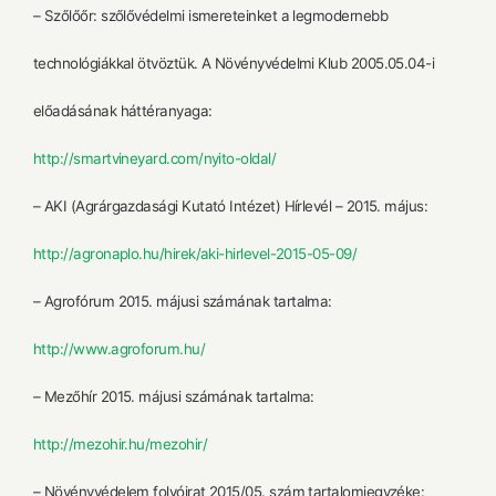
– Szőlőőr: szőlővédelmi ismereteinket a legmodernebb
technológiákkal ötvöztük. A Növényvédelmi Klub 2005.05.04-i
előadásának háttéranyaga:
http://smartvineyard.com/nyito-oldal/
– AKI (Agrárgazdasági Kutató Intézet) Hírlevél – 2015. május:
http://agronaplo.hu/hirek/aki-hirlevel-2015-05-09/
– Agrofórum 2015. májusi számának tartalma:
http://www.agroforum.hu/
– Mezőhír 2015. májusi számának tartalma:
http://mezohir.hu/mezohir/
– Növényvédelem folyóirat 2015/05. szám tartalomjegyzéke: