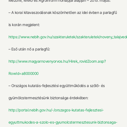
Mezőhír, MMG és Agroinform honlapjai alapján – 2015. május:
– A korai kitavaszodásnak köszönhetően az idei évben a parlagfű
is korán megjelent:
https://www.nebih.gov.hu/szakteruletek/szakteruletek/noveny_talajved
– Eső után nő a parlagfű:
http://www.magyarnovenyorvos.hu/Hirek_rovidZoom.asp?
RowId=a8000000
– Országos kutatás-fejlesztési együttműködés a szőlő- és
gyümölcstermesztésünk biztonsága érdekében:
http://portal.nebih.gov.hu/-/orszagos-kutatas-fejlesztesi-
egyuttmukodes-a-szolo-es-gyumolcstermesztesunk-biztonsaga-