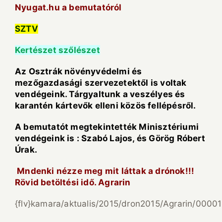
Nyugat.hu a bemutatóról
SZTV
Kertészet szőlészet
Az Osztrák növényvédelmi és
mezőgazdasági szervezetektől is voltak
vendégeink. Tárgyaltunk a veszélyes és
karantén kártevők elleni közös fellépésről.
A bemutatót megtekintették Minisztériumi
vendégeink is : Szabó Lajos, és Görög Róbert
Úrak.
Mndenki nézze meg mit láttak a drónok!!!
Rövid betöltési idő. Agrarin
{flv}kamara/aktualis/2015/dron2015/Agrarin/00001{