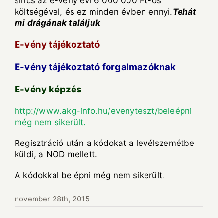
sincs az e-vény évi 6 000 000 Ft-os
költségével, és ez minden évben ennyi.
T
ehát
mi drágának találjuk
E-vény tájékoztató
E-vény tájékoztató forgalmazóknak
E-vény képzés
http://www.akg-info.hu/evenyteszt/beleépni
még nem sikerült.
Regisztráció után a kódokat a levélszemétbe
küldi, a NOD mellett.
A kódokkal belépni még nem sikerült.
november 28th, 2015