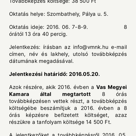
Továbbképzés költsége: 38 500 Ft
Oktatás helye: Szombathely, Pálya u. 5.
Oktatás ideje: 2016. 06. 7-8-9. 8
órától 13 óra 40 percig.
Jelentkezés: írásban az
info@vmnk.hu
e-mail
címen, név és lakhely, utolsó továbbképzés
dátumának megadásával.
Jelentkezési határidő: 2016.05.20.
Azok részére, akik 2016. évben a
Vas Megyei
Kamara által megtartott
8 órás
továbbképzésen vettek részt, a továbbképzés
költségébe beszámítjuk a 2016. évben a 8
órás képzésre befizetett költséget, azaz
részükre a tanfolyam költsége 14 500 Ft.
A jelentkezőket a továbbképzésről 2016. 05.