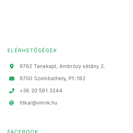
ELÉRHETŐSÉGEK
9762 Tanakajd, Ambrózy sétány 2.
9700 Szombathely, Pf.:192
+36 20 591 3244
titkar@vmnk.hu
FACEBOOK