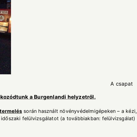
ó hangulat A csapat
ékozódtunk a Burgenlandi helyzetről.
utermelés
során használt növényvédelmigépeken – a kézi,
 időszaki felülvizsgálatot (a továbbiakban: felülvizsgálat) 