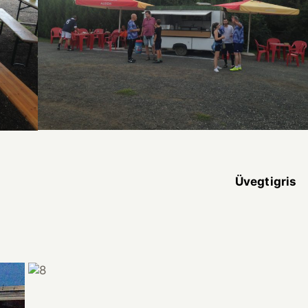
er kisfröccs Üvegtigri