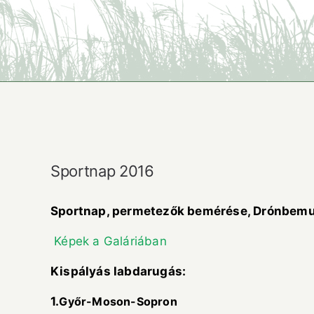
Sportnap 2016
Sportnap, permetezők bemérése, Drónbemut
Képek a Galáriában
Kispályás labdarugás:
1.
Győr-Mos
on-Sopron