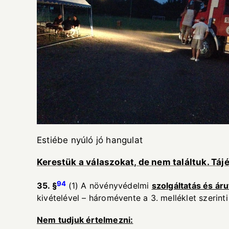
Estiébe nyúló j
Kerestük a válaszokat, de nem találtuk. Táj
94
35. §
(1) A növényvédelmi
szolgáltatás és ár
kivételével – háromévente a 3. melléklet szerinti
Nem tudjuk értelmezni: