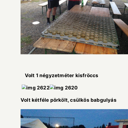
Volt 1 négyzetmét
Volt kétféle pörkölt, csülkös babgulyás