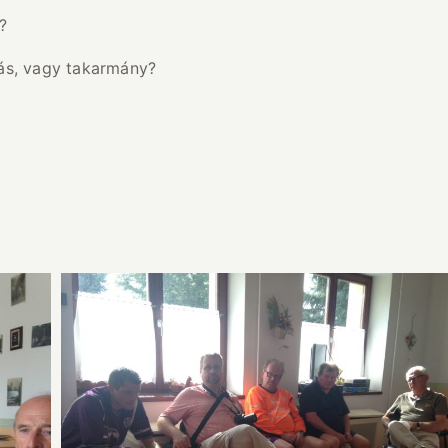
?
lás, vagy takarmány?