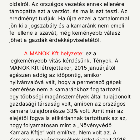
oldalról. Az országos vezetés ennek ellenére
támogatta ezt a verziót, és ma is ezt teszi. Az
eredményt tudjuk. Ha újra ezzel a tartalommal
jön ki a jogszabály és a kamaránk nem emeli
fel ellene a szavát, még keményebb válasz
jöhet a gazdák érdekképviseletétől.
A MANOK Kft helyzete
: ez a
legkeményebb vitás kérdésünk. Tények: A
MANOK Kft létrejöttekor, 2015 januárjától
egészen addig az időpontig, amikor
nyilvánvalóvá vált, hogy a permetező gépek
bemérése nem a kamaránkhoz fog tartozni,
egy többségi magánszemélyek által tulajdonolt
gazdasági társaság volt, amiben az országos
kamara tulajdonrésze 33% volt. Amit már az
elejétől fogva is etikátlannak tartottunk az az,
hogy folyamatosan mint a „Növényvédő
Kamara Kftje” volt említve. Nem volt az. A
Kamara a magánszemélyek üzletrészeit 2016