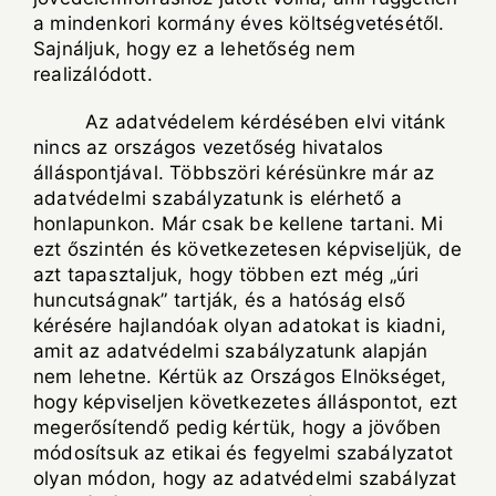
a mindenkori kormány éves költségvetésétől.
Sajnáljuk, hogy ez a lehetőség nem
realizálódott.
Az adatvédelem kérdésében elvi vitánk
nincs az országos vezetőség hivatalos
álláspontjával. Többszöri kérésünkre már az
adatvédelmi szabályzatunk is elérhető a
honlapunkon. Már csak be kellene tartani. Mi
ezt őszintén és következetesen képviseljük, de
azt tapasztaljuk, hogy többen ezt még „úri
huncutságnak” tartják, és a hatóság első
kérésére hajlandóak olyan adatokat is kiadni,
amit az adatvédelmi szabályzatunk alapján
nem lehetne. Kértük az Országos Elnökséget,
hogy képviseljen következetes álláspontot, ezt
megerősítendő pedig kértük, hogy a jövőben
módosítsuk az etikai és fegyelmi szabályzatot
olyan módon, hogy az adatvédelmi szabályzat