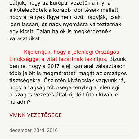
Látjuk, hogy az Európai vezetők annyira
elköteleződtek a korábbi döntéseik mellett,
hogy a tények figyelmen kívül hagyják, csak
igen lassan, és nagy nyomásra változtatnak
egy kicsit. Talán ha ők is megkérdeznék
választóikat…
Kijelentjük, hogy a jelenlegi Országos
Elnökséggel a vitát lezártnak tekintjük
. Bízunk
benne, hogy a 2017 eleji kamarai választáson
több jelölt is megméretteti magát az országos
tisztségekre. Őszintén kíváncsiak vagyunk rá,
hogy a tagság többsége tényleg a jelenlegi
országos vezetés által kijelölt úton kíván-e
haladni?
VMNK VEZETŐSÉGE
december 23rd, 2016