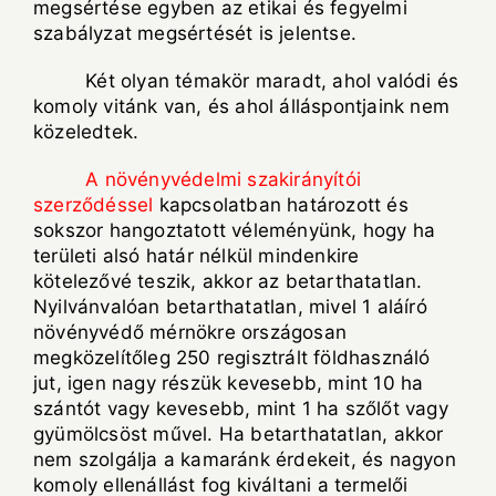
megsértése egyben az etikai és fegyelmi
szabályzat megsértését is jelentse.
Két olyan témakör maradt, ahol valódi és
komoly vitánk van, és ahol álláspontjaink nem
közeledtek.
A növényvédelmi szakirányítói
szerződéssel
kapcsolatban határozott és
sokszor hangoztatott véleményünk, hogy ha
területi alsó határ nélkül mindenkire
kötelezővé teszik, akkor az betarthatatlan.
Nyilvánvalóan betarthatatlan, mivel 1 aláíró
növényvédő mérnökre országosan
megközelítőleg 250 regisztrált földhasználó
jut, igen nagy részük kevesebb, mint 10 ha
szántót vagy kevesebb, mint 1 ha szőlőt vagy
gyümölcsöst művel. Ha betarthatatlan, akkor
nem szolgálja a kamaránk érdekeit, és nagyon
komoly ellenállást fog kiváltani a termelői