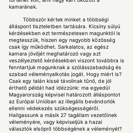
történet volt, ami nagy kárt okozott a
kamarának.
Többször kértek minket a többségi
álláspont tiszteletben tartására. Kicsiny súlyú
kérdésekben ezt természetesen magunktól is
megtesszük, hiszen egy nagyobb közösség
csak így működhet. Sarkalatos, az egész
kamara jövőjét meghatározó vagy azt
veszélyeztető kérdésekben viszont továbbra is
fenntartjuk magunknak a szólásszabadság és
szabad véleményalkotás jogát. Hogy miért is?
Csak egy talán kissé távolinak tűnő, de jól
érthető példát had idézzünk: ma egyedül
Magyarország képvisel határozott álláspontot
az Európai Unióban az illegális bevándorlók
ellenni védekezés szükségességéről.
Hallgassunk a másik 27 tagállam vezetőinek
véleményére, vagy képviseljük a hazai
választók elsöprő többségének a véleményét?