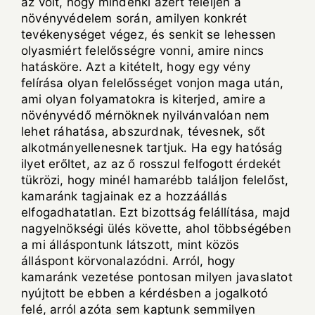
az volt, hogy mindenki azért feleljen a
növényvédelem során, amilyen konkrét
tevékenységet végez, és senkit se lehessen
olyasmiért felelősségre vonni, amire nincs
hatásköre. Azt a kitételt, hogy egy vény
felírása olyan felelősséget vonjon maga után,
ami olyan folyamatokra is kiterjed, amire a
növényvédő mérnöknek nyilvánvalóan nem
lehet ráhatása, abszurdnak, tévesnek, sőt
alkotmányellenesnek tartjuk. Ha egy hatóság
ilyet erőltet, az az ő rosszul felfogott érdekét
tükrözi, hogy minél hamarébb találjon felelőst,
kamaránk tagjainak ez a hozzáállás
elfogadhatatlan. Ezt bizottság felállítása, majd
nagyelnökségi ülés követte, ahol többségében
a mi álláspontunk látszott, mint közös
álláspont körvonalazódni. Arról, hogy
kamaránk vezetése pontosan milyen javaslatot
nyújtott be ebben a kérdésben a jogalkotó
felé, arról azóta sem kaptunk semmilyen