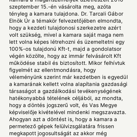
szeptember 15.-én vásárolta meg, azóta
tényleg a kamara tulajdona. Dr. Tarcali Gábor
Elnök Úr a témakör felvezetőjében elmondta,
hogy a kezdeti tulajdonosi szerkezetre azért
volt szükség, mivel a kamara saját maga nem
lett volna képes létrehozni és üzemeltetni egy
100%-os tulajdonú Kft-t, majd a gondolatsor
végén közölte, hogy az immár felvásárolt Kft
működése stabil és biztosított. Mikor felhívtuk
figyelmét az ellentmondásra, hogy
véleményünk szerint már kezdetben is egyedül
a kamarának kellett volna alapítania gazdasági
társaságot a gazdálkodási tevékenységének
hatékonyabbá tételének céljából, az mondta,
hogy a döntés jogszerű volt, és Vas Megye
képviselője kivételével mindenki megszavazta.
Ahogyan azt a döntést is, hogy a kamara a
permetező gépek felülvizsgálatára frissen
megkapott jogosultságát az akkor még