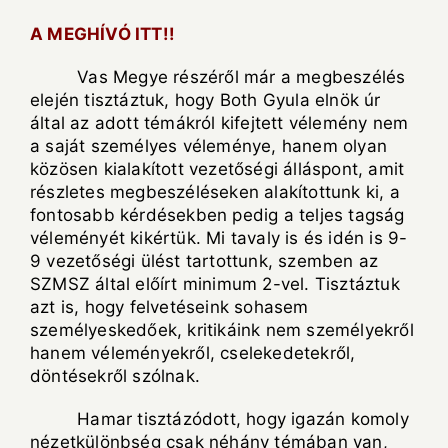
A MEGHÍVÓ ITT!!
Vas Megye részéről már a megbeszélés
elején tisztáztuk, hogy Both Gyula elnök úr
által az adott témákról kifejtett vélemény nem
a saját személyes véleménye, hanem olyan
közösen kialakított vezetőségi álláspont, amit
részletes megbeszéléseken alakítottunk ki, a
fontosabb kérdésekben pedig a teljes tagság
véleményét kikértük. Mi tavaly is és idén is 9-
9 vezetőségi ülést tartottunk, szemben az
SZMSZ által előírt minimum 2-vel. Tisztáztuk
azt is, hogy felvetéseink sohasem
személyeskedőek, kritikáink nem személyekről
hanem véleményekről, cselekedetekről,
döntésekről szólnak.
Hamar tisztázódott, hogy igazán komoly
nézetkülönbség csak néhány témában van,