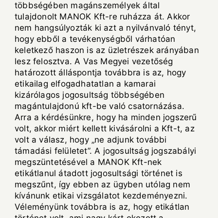
többségében magánszemélyek által
tulajdonolt MANOK Kft-re ruházza át. Akkor
nem hangsúlyozták ki azt a nyilvánvaló tényt,
hogy ebből a tevékenységből várhatóan
keletkező haszon is az üzletrészek arányában
lesz felosztva. A Vas Megyei vezetőség
határozott álláspontja továbbra is az, hogy
etikailag elfogadhatatlan a kamarai
kizárólagos jogosultság többségében
magántulajdonú kft-be való csatornázása.
Arra a kérdésünkre, hogy ha minden jogszerű
volt, akkor miért kellett kivásárolni a Kft-t, az
volt a válasz, hogy „ne adjunk további
támadási felületet”. A jogosultság jogszabályi
megszüntetésével a MANOK Kft-nek
etikátlanul átadott jogosultsági történet is
megszűnt, így ebben az ügyben utólag nem
kívánunk etikai vizsgálatot kezdeményezni.
Véleményünk továbbra is az, hogy etikátlan