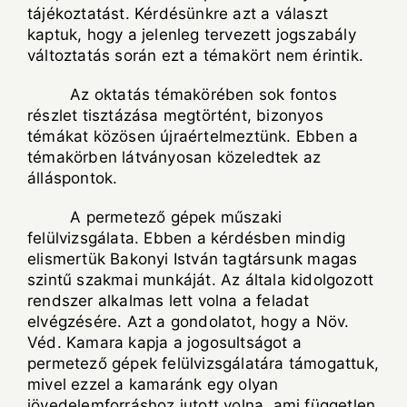
tájékoztatást. Kérdésünkre azt a választ
kaptuk, hogy a jelenleg tervezett jogszabály
változtatás során ezt a témakört nem érintik.
Az oktatás témakörében sok fontos
részlet tisztázása megtörtént, bizonyos
témákat közösen újraértelmeztünk. Ebben a
témakörben látványosan közeledtek az
álláspontok.
A permetező gépek műszaki
felülvizsgálata. Ebben a kérdésben mindig
elismertük Bakonyi István tagtársunk magas
szintű szakmai munkáját. Az általa kidolgozott
rendszer alkalmas lett volna a feladat
elvégzésére. Azt a gondolatot, hogy a Növ.
Véd. Kamara kapja a jogosultságot a
permetező gépek felülvizsgálatára támogattuk,
mivel ezzel a kamaránk egy olyan
jövedelemforráshoz jutott volna, ami független