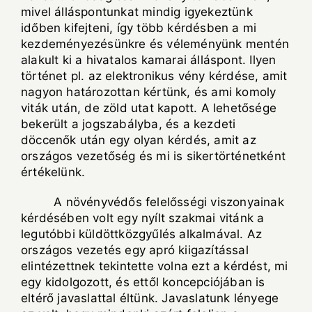
mivel álláspontunkat mindig igyekeztünk
időben kifejteni, így több kérdésben a mi
kezdeményezésünkre és véleményünk mentén
alakult ki a hivatalos kamarai álláspont. Ilyen
történet pl. az elektronikus vény kérdése, amit
nagyon határozottan kértünk, és ami komoly
viták után, de zöld utat kapott. A lehetősége
bekerült a jogszabályba, és a kezdeti
döccenők után egy olyan kérdés, amit az
országos vezetőség és mi is sikertörténetként
értékelünk.
A növényvédős felelősségi viszonyainak
kérdésében volt egy nyílt szakmai vitánk a
legutóbbi küldöttközgyűlés alkalmával. Az
országos vezetés egy apró kiigazítással
elintézettnek tekintette volna ezt a kérdést, mi
egy kidolgozott, és ettől koncepciójában is
eltérő javaslattal éltünk. Javaslatunk lényege