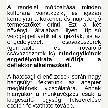
A rendelet módosítása minden
kultúrára vonatkozik, és igazán
komolyan a kukorica és napraforgó
termesztőket érinti. Ezt a két
növényt általában ilyen típusú
vetőgéppel vetik el a gazdák, és az
engedélyezett csávázószerek
(gombaölő és rovarölő
csávázószerek is)
mindegyikének
engedélyokirata előírja a
deflektor alkalmazását.
A hatósági ellenőrzések során nagy
hangsúlyt fektetünk az adapter
meglétének vizsgálatára. Annak
hiányakor a munkavégzés csak a
kiegészítő egység felszerelése
esetén folytatható tovább.