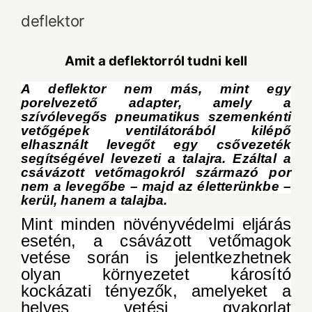
deflektor
Amit a deflektorról tudni kell
A deflektor nem más, mint egy
porelvezető adapter, amely a
szívólevegős pneumatikus szemenkénti
vetőgépek ventilátorából kilépő
elhasznált levegőt egy csővezeték
segítségével levezeti a talajra. Ezáltal a
csávázott vetőmagokról származó por
nem a levegőbe – majd az életterünkbe –
kerül, hanem a talajba.
Mint minden növényvédelmi eljárás
esetén, a csávázott vetőmagok
vetése során is jelentkezhetnek
olyan környezetet károsító
kockázati tényezők, amelyeket a
helyes vetési gyakorlat