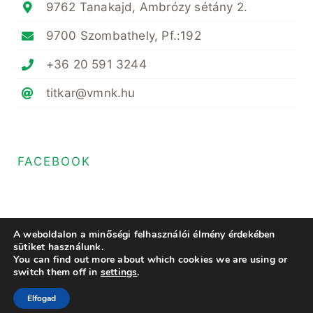
9762 Tanakajd, Ambrózy sétány 2.
9700 Szombathely, Pf.:192
+36 20 591 3244
titkar@vmnk.hu
FACEBOOK
A weboldalon a minőségi felhasználói élmény érdekében
sütiket használunk.
You can find out more about which cookies we are using or
© Copyright 2020- 2023 • Magyar Növényvédő Mérnöki és Növényorvosi
switch them off in
settings
.
Kamara Vas Megyei Területi Szervezete • All Rights Reserved • Minden
jog fenntartva
Elfogad