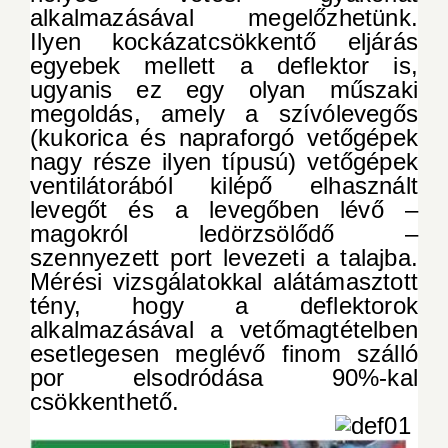
alkalmazásával megelőzhetünk.
Ilyen kockázatcsökkentő eljárás
egyebek mellett a deflektor is,
ugyanis ez egy olyan műszaki
megoldás, amely a szívólevegős
(kukorica és napraforgó vetőgépek
nagy része ilyen típusú) vetőgépek
ventilátorából kilépő elhasznált
levegőt és a levegőben lévő –
magokról ledörzsölődő –
szennyezett port levezeti a talajba.
Mérési vizsgálatokkal alátámasztott
tény, hogy a deflektorok
alkalmazásával a vetőmagtételben
esetlegesen meglévő finom szálló
por elsodródása 90%-kal
csökkenthető.