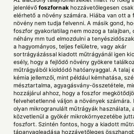
jelenlévő
foszfornak
hozzávetőlegesen csak 
elérhető a növény számára. Hiába van ott a f
növény nem tudja felvenni. A másik gond, ho
foszfor gyakorlatilag nem mozog a talajban, 
néhány mm tud elmozdulni a tenyészidőszak a
a hagyományos, teljes felületre, vagy akár
sortrágyázással kiadott műtrágyánál igen kic
esély, hogy a fejlődő növény gyökere találkoz
műtrágyából kioldódó hatóanyaggal. A talaj 
kémia jellemzői, mint például kémhatása, sz
mésztartalma, agyagásvány-összetétele, mi
hozzájárul ahhoz, hogy a foszfor megkötődj
felvehetetlenné váljon a növények számára.
olyan mikrogranulált műtrágyák használata, 
közvetlenül a gyökér mikrokörnyezetébe jutta
foszfort. Szintén fontos, hogy a kiadott műt
tápanyagleadása hozzávetőleges összhang