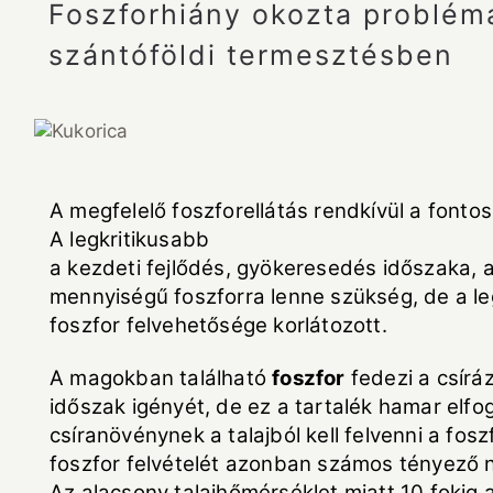
Foszforhiány okozta problém
szántóföldi termesztésben
A megfelelő foszforellátás rendkívül a font
A legkritikusabb
a kezdeti fejlődés, gyökeresedés időszaka, 
mennyiségű foszforra lenne szükség, de a l
foszfor felvehetősége korlátozott.
A magokban található
foszfor
fedezi a csírá
időszak igényét, de ez a tartalék hamar elfo
csíranövénynek a talajból kell felvenni a fosz
foszfor felvételét azonban számos tényező n
Az alacsony talajhőmérséklet miatt 10 fokig 