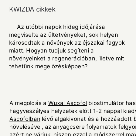
KWIZDA cikkek
Az utóbbi napok hideg időjárása
megviselte az ültetvényeket, sok helyen
károsodtak a növények az éjszakai fagyok
miatt. Hogyan tudjuk segíteni a
növényeinket a regenerációban, illetve mit
tehetünk megelőzésképpen
?
A megoldás a
Wuxal Ascofol
biostimulátor has
Fagyveszélyes helyzetek előtt 1-2 nappal kiad
Ascofolban
lévő algakivonat és a hozzáadott 
növelésével, az anyagcsere folyamatok felgyor
azért ne várjuk, hiszen ezzel a módszerrel ma