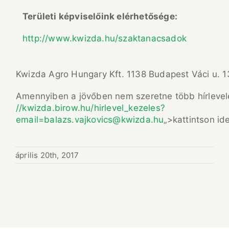
Területi képviselőink elérhetősége:
http://www.kwizda.hu/szaktanacsadok
Kwizda Agro Hungary Kft. 1138 Budapest Váci u. 
Amennyiben a jövőben nem szeretne több hírlevele
//kwizda.birow.hu/hirlevel_kezeles?
email=balazs.vajkovics@kwizda.hu
„>kattintson ide
április 20th, 2017