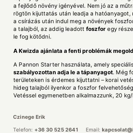
a fejlődő növény igényével. Nem jó az a műt
rögtön kijuttatás után leadja a hatóanyagot,
a csírázás után indul meg a növények foszfo
a talajból, az addig leadott
foszfor
egy része
le fog kötődni.
A Kwizda ajánlata a fenti problémák megol
A
Pannon Starter
használata, amely speciális
szabályozottan adja le a tápanyagot
. Még fo
területeken is érdemes kijuttatni – korai vet
hideg talajból ilyenkor a foszfor felvehetősé
Vetéssel egymenetben alkalmazzunk, 20 kg
Czinege Erik
Telefon:
+36 30 525 2641
Email:
kapcsolat@