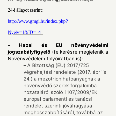
24-i állapot szerint:
http://www.gmgi.hu/index.php?
Nyelv=1&ID=141
– Hazai és EU növényvédelmi
jogszabályfigyelő
(felkérésre megjelenik a
Növényvédelem folyóiratban is):
–
A Bizottság (EU) 2017/725
végrehajtási rendelete (2017. április
24.) a mezotrion hatóanyagnak a
növényvédő szerek forgalomba
hozataláról szóló 1107/2009/EK
európai parlamenti és tanácsi
rendelet szerinti jóváhagyása
meghosszabbításáról, továbbá az