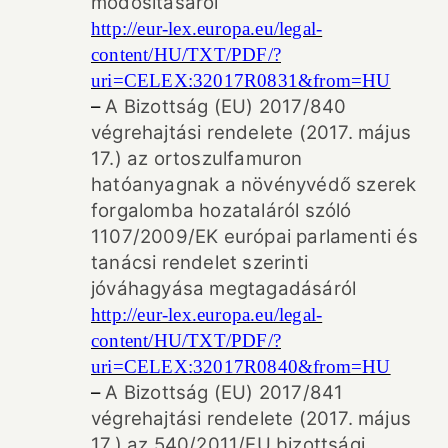
módosításáról
http://eur-lex.europa.eu/legal-
content/HU/TXT/PDF/?
uri=CELEX:32017R0831&from=HU
–
A Bizottság (EU) 2017/840
végrehajtási rendelete (2017. május
17.) az ortoszulfamuron
hatóanyagnak a növényvédő szerek
forgalomba hozataláról szóló
1107/2009/EK európai parlamenti és
tanácsi rendelet szerinti
jóváhagyása megtagadásáról
http://eur-lex.europa.eu/legal-
content/HU/TXT/PDF/?
uri=CELEX:32017R0840&from=HU
–
A Bizottság (EU) 2017/841
végrehajtási rendelete (2017. május
17.) az 540/2011/EU bizottsági