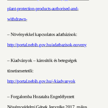
plant-protection-products-authorised-and-
withdrawn-
– Növényekkel kapcsolatos adatbázisok:
http://portal.nebih.gov.hu/adatbazisok-noveny
–
Kiadványok – károsítók és betegségek
tünetismertetői:
http://portal.nebih.gov.hu/-/kiadvanyok
– Forgalomba Hozatalra Engedélyezett
Növényvédelmi Gépek Jegyzéke
2017. május