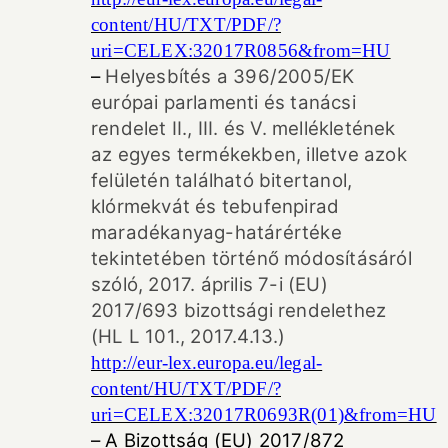
content/HU/TXT/PDF/?
uri=CELEX:32017R0856&from=HU
–
Helyesbítés a 396/2005/EK
európai parlamenti és tanácsi
rendelet II., III. és V. mellékletének
az egyes termékekben, illetve azok
felületén található bitertanol,
klórmekvát és tebufenpirad
maradékanyag-határértéke
tekintetében történő módosításáról
szóló, 2017. április 7-i (EU)
2017/693 bizottsági rendelethez
(HL L 101., 2017.4.13.)
http://eur-lex.europa.eu/legal-
content/HU/TXT/PDF/?
uri=CELEX:32017R0693R(01)&from=HU
– A Bizottság (EU) 2017/872