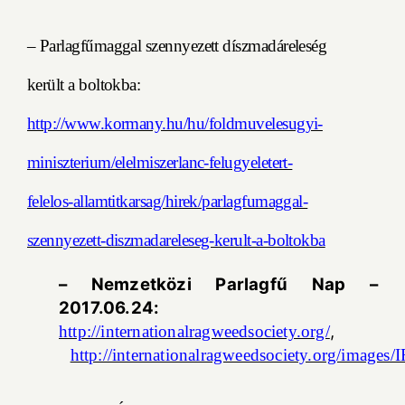
– Parlagfűmaggal szennyezett díszmadáreleség
került a boltokba:
http://www.kormany.hu/hu/foldmuvelesugyi-
miniszterium/elelmiszerlanc-felugyeletert-
felelos-allamtitkarsag/hirek/parlagfumaggal-
szennyezett-diszmadareleseg-kerult-a-boltokba
– Nemzetközi Parlagfű Nap –
2017.06.24:
,
http://internationalragweedsociety.org/
http://internationalragweedsociety.org/images