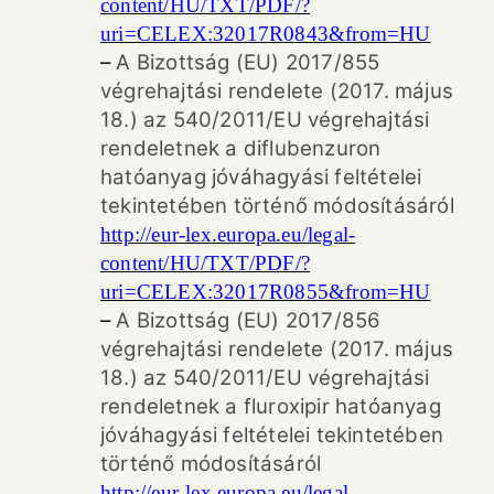
content/HU/TXT/PDF/?
uri=CELEX:32017R0843&from=HU
–
A Bizottság (EU) 2017/855
végrehajtási rendelete (2017. május
18.) az 540/2011/EU végrehajtási
rendeletnek a diflubenzuron
hatóanyag jóváhagyási feltételei
tekintetében történő módosításáról
http://eur-lex.europa.eu/legal-
content/HU/TXT/PDF/?
uri=CELEX:32017R0855&from=HU
–
A Bizottság (EU) 2017/856
végrehajtási rendelete (2017. május
18.) az 540/2011/EU végrehajtási
rendeletnek a fluroxipir hatóanyag
jóváhagyási feltételei tekintetében
történő módosításáról
http://eur-lex.europa.eu/legal-