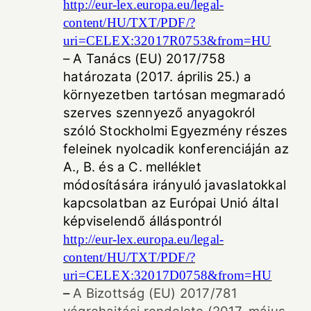
http://eur-lex.europa.eu/legal-
content/HU/TXT/PDF/?
uri=CELEX:32017R0753&from=HU
– A Tanács (EU) 2017/758
határozata (2017. április 25.) a
környezetben tartósan megmaradó
szerves szennyező anyagokról
szóló Stockholmi Egyezmény részes
feleinek nyolcadik konferenciáján az
A., B. és a C. melléklet
módosítására irányuló javaslatokkal
kapcsolatban az Európai Unió által
képviselendő álláspontról
http://eur-lex.europa.eu/legal-
content/HU/TXT/PDF/?
uri=CELEX:32017D0758&from=HU
–
A Bizottság (EU) 2017/781