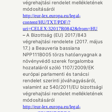
végrehajtási rendelet mellékletének
módosításáról
http://eur-lex.europa.eu/legal-
content/HU/TXT/PDF/?
uri=CELEX:32017R0842&from=HU
–
A Bizottság (EU) 2017/843
végrehajtási rendelete (2017. május
17.) a Beauveria bassiana
NPP111B005 törzs hatóanyagnak a
növényvédő szerek forgalomba
hozataláról szóló 1107/2009/EK
európai parlamenti és tanácsi
rendelet szerinti jóváhagyásáról,
valamint az 540/2011/EU bizottsági
végrehajtási rendelet mellékletének
módosításáról
http://eur-lex.europa.eu/legal-