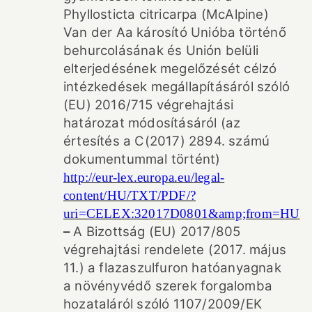
Phyllosticta citricarpa (McAlpine)
Van der Aa károsító Unióba történő
behurcolásának és Unión belüli
elterjedésének megelőzését célzó
intézkedések megállapításáról szóló
(EU) 2016/715 végrehajtási
határozat módosításáról (az
értesítés a C(2017) 2894. számú
dokumentummal történt)
http://eur-lex.europa.eu/legal-
content/HU/TXT/PDF/?
uri=CELEX:32017D0801&amp;from=HU
–
A Bizottság (EU) 2017/805
végrehajtási rendelete (2017. május
11.) a flazaszulfuron hatóanyagnak
a növényvédő szerek forgalomba
hozataláról szóló 1107/2009/EK