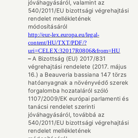
jóváhagyásáról, valamint az
540/2011/EU bizottsági végrehajtási
rendelet mellékletének
módosításáról
http://eur-lex.europa.eu/legal-
content/HU/TXT/PDF/?
uri=CELEX:32017R0806&from=HU
–
A Bizottság (EU) 2017/831
végrehajtási rendelete (2017. május
16.) a Beauveria bassiana 147 törzs
hatóanyagnak a növényvédő szerek
forgalomba hozataláról szóló
1107/2009/EK európai parlamenti és
tanácsi rendelet szerinti
jóváhagyásáról, továbbá az
540/2011/EU bizottsági végrehajtási
rendelet mellékletének