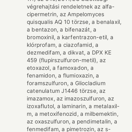
végrehajtási rendeletnek az alfa-
cipermetrin, az Ampelomyces
quisqualis AQ 10 törzse, a benalaxil,
a bentazon, a bifenazát, a
bromoxinil, a karfentrazon-etil, a
klórprofam, a ciazofamid, a
dezmedifam, a dikvat, a DPX KE
459 (flupirszulfuron-metil), az
etoxazol, a famoxadon, a
fenamidon, a flumioxazin, a
foramszulfuron, a Gliocladium
catenulatum J1446 törzse, az
imazamox, az imazoszulfuron, az
izoxaflutol, a laminarin, a metalaxil-
m, a metoxifenozid, a milbemektin,
az oxaszulfuron, a pendimetalin, a
fenmedifam, a pimetrozin, az s-