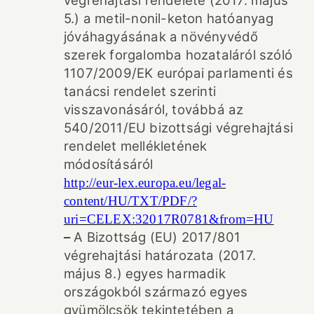
végrehajtási rendelete (2017. május
5.) a metil-nonil-keton hatóanyag
jóváhagyásának a növényvédő
szerek forgalomba hozataláról szóló
1107/2009/EK európai parlamenti és
tanácsi rendelet szerinti
visszavonásáról, továbbá az
540/2011/EU bizottsági végrehajtási
rendelet mellékletének
módosításáról
http://eur-lex.europa.eu/legal-
content/HU/TXT/PDF/?
uri=CELEX:32017R0781&from=HU
–
A Bizottság (EU) 2017/801
végrehajtási határozata (2017.
május 8.) egyes harmadik
országokból származó egyes
gyümölcsök tekintetében a