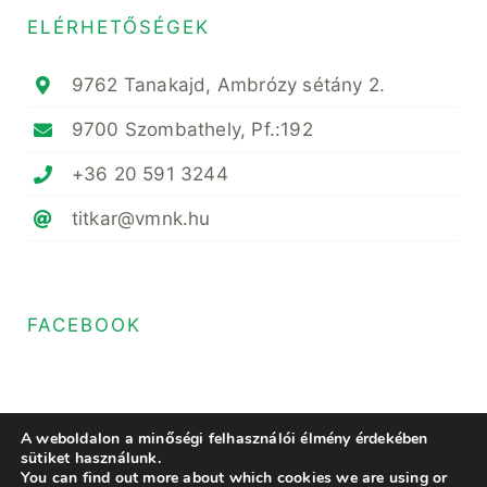
ELÉRHETŐSÉGEK
9762 Tanakajd, Ambrózy sétány 2.
9700 Szombathely, Pf.:192
+36 20 591 3244
titkar@vmnk.hu
FACEBOOK
A weboldalon a minőségi felhasználói élmény érdekében
sütiket használunk.
You can find out more about which cookies we are using or
© Copyright 2020- 2023 • Magyar Növényvédő Mérnöki és Növényorvosi