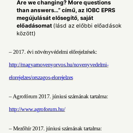
Are we changing? More questions
than answers…” című, az IOBC EPRS
megújulását elősegítő, saját
előadásomat
(lásd az előbbi előadások
között)
–
2017. évi növényvédelmi előrejelzések:
http://magyarnovenyorvos.hu/novenyvedelmi-
elorejelzes/orszagos-elorejelzes
–
Agrofórum 2017. júniusi számának tartalma:
http://www.agroforum.hu/
–
Mezőhír 2017. júniusi számának tartalma
: