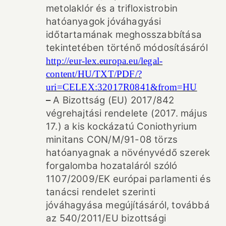
metolaklór és a trifloxistrobin
hatóanyagok jóváhagyási
időtartamának meghosszabbítása
tekintetében történő módosításáról
http://eur-lex.europa.eu/legal-
content/HU/TXT/PDF/?
uri=CELEX:32017R0841&from=HU
–
A Bizottság (EU) 2017/842
végrehajtási rendelete (2017. május
17.) a kis kockázatú Coniothyrium
minitans CON/M/91-08 törzs
hatóanyagnak a növényvédő szerek
forgalomba hozataláról szóló
1107/2009/EK európai parlamenti és
tanácsi rendelet szerinti
jóváhagyása megújításáról, továbbá
az 540/2011/EU bizottsági