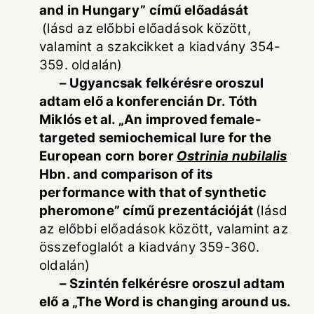
and in Hungary”
című előadását
(lásd az előbbi előadások között,
valamint a szakcikket a kiadvány 354-
359. oldalán)
– Ugyancsak felkérésre oroszul
adtam elő a konferencián Dr. Tóth
Miklós et al. „
An improved female-
targeted semiochemical lure for the
European corn borer
Ostrinia nubilalis
Hbn. and comparison of its
performance with that of synthetic
pheromone
” című prezentációját
(lásd
az előbbi előadások között, valamint az
összefoglalót a kiadvány 359-360.
oldalán)
– Szintén felkérésre oroszul adtam
elő a „The Word is changing around us.