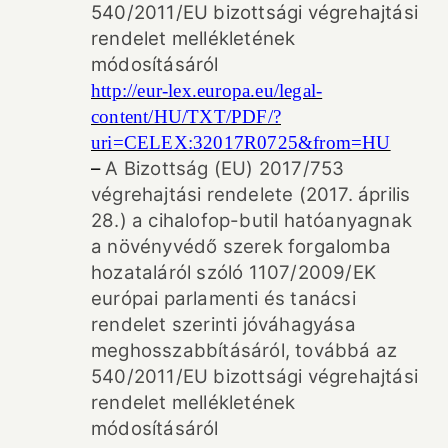
540/2011/EU bizottsági végrehajtási
rendelet mellékletének
módosításáról
http://eur-lex.europa.eu/legal-
content/HU/TXT/PDF/?
uri=CELEX:32017R0725&from=HU
–
A Bizottság (EU) 2017/753
végrehajtási rendelete (2017. április
28.) a cihalofop-butil hatóanyagnak
a növényvédő szerek forgalomba
hozataláról szóló 1107/2009/EK
európai parlamenti és tanácsi
rendelet szerinti jóváhagyása
meghosszabbításáról, továbbá az
540/2011/EU bizottsági végrehajtási
rendelet mellékletének
módosításáról