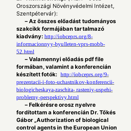
Oroszországi Növényvédelmi Intézet,
Szentpétervár):
– Az összes előadást tudományos
szakcikk formájában tartalmazó
kiadvány:
http://iobceprs.org/8-
informacionnyy-byulleten-vprs-mobb-
52.html
– Valamennyi előadás pdf file
formában, valamint a konferencián
készített fotók:
http://iobceprs.org/9-
prezentacii-i-foto-uchastnikov-konferencii-
biologicheskaya-zaschita- rasteniy-uspehi-
problemy-perspektivy.html
– Felkérésre orosz nyelvre
fordítottam a konferencián Dr. Tőkés
Gábor „Authorization of biological
control agents in the European Union