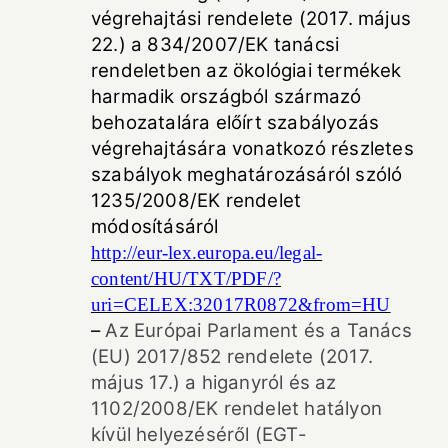
végrehajtási rendelete (2017. május
22.) a 834/2007/EK tanácsi
rendeletben az ökológiai termékek
harmadik országból származó
behozatalára előírt szabályozás
végrehajtására vonatkozó részletes
szabályok meghatározásáról szóló
1235/2008/EK rendelet
módosításáról
http://eur-lex.europa.eu/legal-
content/HU/TXT/PDF/?
uri=CELEX:32017R0872&from=HU
–
Az Európai Parlament és a Tanács
(EU) 2017/852 rendelete (2017.
május 17.) a higanyról és az
1102/2008/EK rendelet hatályon
kívül helyezéséről (EGT-