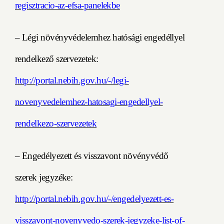
regisztracio-az-efsa-panelekbe
– Légi növényvédelemhez hatósági engedéllyel
rendelkező szervezetek:
http://portal.nebih.gov.hu/-/legi-
novenyvedelemhez-hatosagi-engedellyel-
rendelkezo-szervezetek
– Engedélyezett és visszavont növényvédő
szerek jegyzéke:
http://portal.nebih.gov.hu/-/engedelyezett-es-
visszavont-novenyvedo-szerek-jegyzeke-list-of-