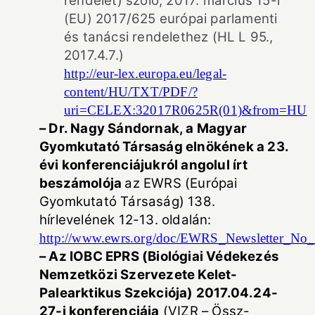
rendelet) szóló, 2017. március 15-i
(EU) 2017/625 európai parlamenti
és tanácsi rendelethez (HL L 95.,
2017.4.7.)
http://eur-lex.europa.eu/legal-
content/HU/TXT/PDF/?
uri=CELEX:32017R0625R(01)&from=HU
– Dr. Nagy Sándornak, a Magyar
Gyomkutató Társaság elnökének a 23.
évi konferenciájukról angolul írt
beszámolója
az EWRS (Európai
Gyomkutató Társaság) 138.
hírlevelének 12-13. oldalán:
http://www.ewrs.org/doc/EWRS_Newsletter_No_
– Az IOBC EPRS (Biológiai Védekezés
Nemzetközi Szervezete Kelet-
Palearktikus Szekciója) 2017.04.24-
27-i konferenciája
(VIZR – Össz-