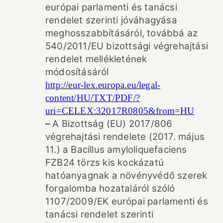
európai parlamenti és tanácsi
rendelet szerinti jóváhagyása
meghosszabbításáról, továbbá az
540/2011/EU bizottsági végrehajtási
rendelet mellékletének
módosításáról
http://eur-lex.europa.eu/legal-
content/HU/TXT/PDF/?
uri=CELEX:32017R0805&from=HU
–
A Bizottság (EU) 2017/806
végrehajtási rendelete (2017. május
11.) a Bacillus amyloliquefaciens
FZB24 törzs kis kockázatú
hatóanyagnak a növényvédő szerek
forgalomba hozataláról szóló
1107/2009/EK európai parlamenti és
tanácsi rendelet szerinti