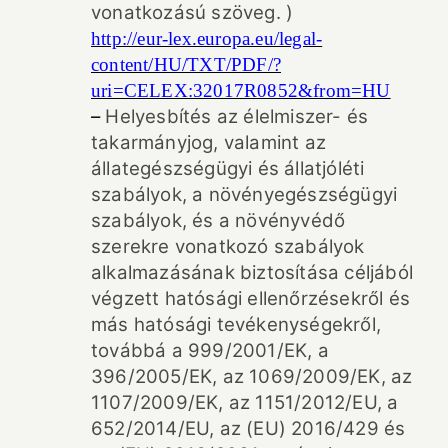
vonatkozású szöveg. )
http://eur-lex.europa.eu/legal-
content/HU/TXT/PDF/?
uri=CELEX:32017R0852&from=HU
–
Helyesbítés az élelmiszer- és
takarmányjog, valamint az
állategészségügyi és állatjóléti
szabályok, a növényegészségügyi
szabályok, és a növényvédő
szerekre vonatkozó szabályok
alkalmazásának biztosítása céljából
végzett hatósági ellenőrzésekről és
más hatósági tevékenységekről,
továbbá a 999/2001/EK, a
396/2005/EK, az 1069/2009/EK, az
1107/2009/EK, az 1151/2012/EU, a
652/2014/EU, az (EU) 2016/429 és