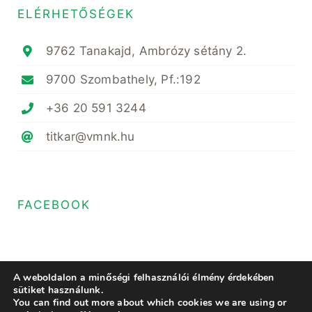
ELÉRHETŐSÉGEK
9762 Tanakajd, Ambrózy sétány 2.
9700 Szombathely, Pf.:192
+36 20 591 3244
titkar@vmnk.hu
FACEBOOK
A weboldalon a minőségi felhasználói élmény érdekében
sütiket használunk.
You can find out more about which cookies we are using or
© Copyright 2020- 2023 • Magyar Növényvédő Mérnöki és Növényorvosi