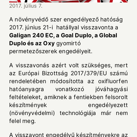
2017. július 7.
A növényvédő szer engedélyező hatóság
2017. június 21-i hatállyal visszavonta a
Galigan 240 EC, a Goal Duplo, a Global
Duplo és az Oxy
gyomirtó
permetezőszerek engedélyeit.
A visszavonás azért volt szükséges, mert
az Európai Bizottság 2017/379/EU számú
rendeletében módosította az oxifluorfen
hatóanyagra vonatkozó jóváhagyási
feltételeket, amiknek a fentiekben felsorolt
készítmények engedélyezett
(növényvédelmi) technológiája már nem
felel meg.
A visszavont engedélyű készítményekre az