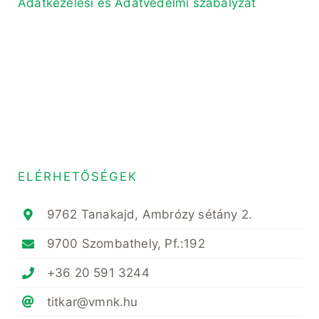
Adatkezelési és Adatvédelmi szabályzat
ELÉRHETŐSÉGEK
9762 Tanakajd, Ambrózy sétány 2.
9700 Szombathely, Pf.:192
+36 20 591 3244
titkar@vmnk.hu