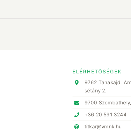
ELÉRHETŐSÉGEK
9762 Tanakajd, A
sétány 2.
9700 Szombathely,
+36 20 591 3244
titkar@vmnk.hu