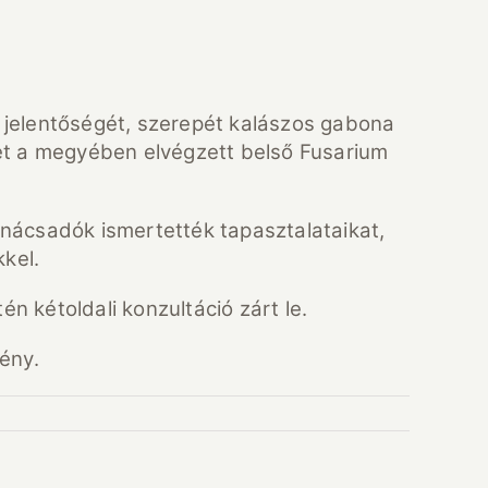
ok jelentőségét, szerepét kalászos gabona
ket a megyében elvégzett belső Fusarium
anácsadók ismertették tapasztalataikat,
kkel.
 kétoldali konzultáció zárt le.
ény.