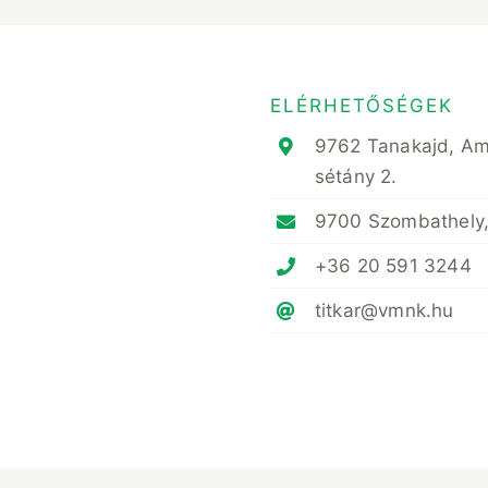
ELÉRHETŐSÉGEK
9762 Tanakajd, A
sétány 2.
9700 Szombathely,
+36 20 591 3244
titkar@vmnk.hu