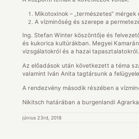
Mikotoxinok – „természetes“ mérgek
A vízminőség és szerepe a permetez
Ing. Stefan Winter köszöntője és felvezet
és kukorica kultúrákban. Megyei Kamaránk
vizsgálatokról és a hazai tapasztalatokról
Az előadások után következett a téma sza
valamint Iván Anita tagtársunk a felügyel
A rendezvény második részében a vízminősé
Nikitsch határában a burgenlandi Agrarkam
június 23rd, 2018