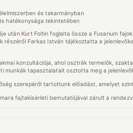
 élelmiszerben és takarmányban
és hatékonysága tekintetében
ője után Kurt Foltin foglalta össze a Fusarium faj
 részéről Farkas István tájékoztatta a jelenlevő
.
kmai konzultációja, ahol osztrák termelők, szakt
eti munkák tapasztalatait osztotta meg a jelenlevő
g szerepéről tartottunk előadást, amelyet szintén
ara fajtakísérleti bemutatójával zárult a rendezv