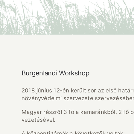
Burgenlandi Workshop
2018.június 12-én került sor az első hat
növényvédelmi szervezete szervezésében
Magyar részről 3 fő a kamaránkból, 2 fő 
vezetésével.
A központi témák a következők voltak: