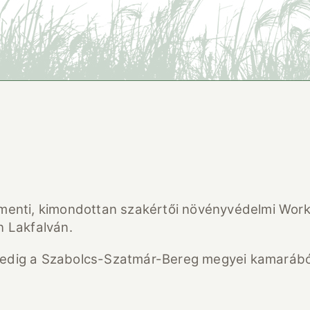
ármenti, kimondottan szakértői növényvédelmi Wor
 Lakfalván.
pedig a Szabolcs-Szatmár-Bereg megyei kamarából 