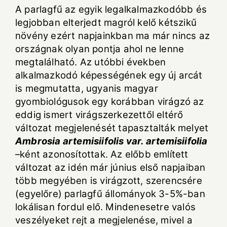
A parlagfű az egyik legalkalmazkodóbb és
legjobban elterjedt magról kelő kétszikű
növény ezért napjainkban ma már nincs az
országnak olyan pontja ahol ne lenne
megtalálható. Az utóbbi években
alkalmazkodó képességének egy új arcát
is megmutatta, ugyanis magyar
gyombiológusok egy korábban virágzó az
eddig ismert virágszerkezettől eltérő
változat megjelenését tapasztalták melyet
Ambrosia artemisiifolis var. artemisiifolia
–ként azonosítottak. Az előbb említett
változat az idén már június első napjaiban
több megyében is virágzott, szerencsére
(egyelőre) parlagfű állományok 3-5%-ban
lokálisan fordul elő. Mindenesetre valós
veszélyeket rejt a megjelenése, mivel a