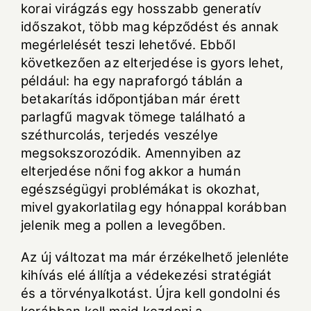
korai virágzás egy hosszabb generatív
időszakot, több mag képződést és annak
megérlelését teszi lehetővé. Ebből
következően az elterjedése is gyors lehet,
például: ha egy napraforgó táblán a
betakarítás időpontjában már érett
parlagfű magvak tömege található a
széthurcolás, terjedés veszélye
megsokszorozódik. Amennyiben az
elterjedése nőni fog akkor a humán
egészségügyi problémákat is okozhat,
mivel gyakorlatilag egy hónappal korábban
jelenik meg a pollen a levegőben.
Az új változat ma már érzékelhető jelenléte
kihívás elé állítja a védekezési stratégiát
és a törvényalkotást. Újra kell gondolni és