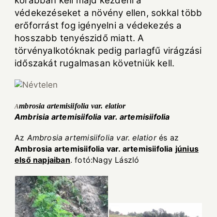
korábban kell majd kezdeni a
védekezéseket a növény ellen, sokkal több
erőforrást fog igényelni a védekezés a
hosszabb tenyészidő miatt. A
törvényalkotóknak pedig parlagfű virágzási
időszakát rugalmasan követniük kell.
mbrosia artemisiifolia var. elatior
A
Ambrisia artemisiifolia var. artemisiifolia
Az
Ambrosia artemisiifolia var. elatior
és az
Ambrosia artemisiifolia var. artemisiifolia
június
első napjaiban
. fotó:Nagy László