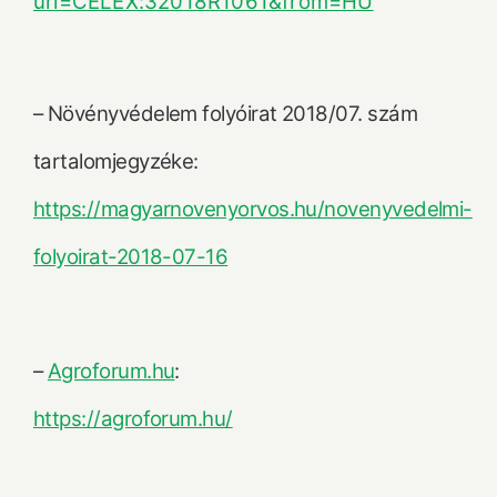
uri=CELEX:32018R1061&from=HU
– Növényvédelem folyóirat 2018/07. szám
tartalomjegyzéke:
https://magyarnovenyorvos.hu/novenyvedelmi-
folyoirat-2018-07-16
–
Agroforum.hu
:
https://agroforum.hu/