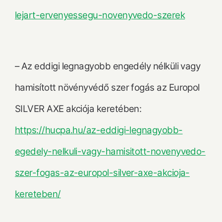
lejart-ervenyessegu-novenyvedo-szerek
– Az eddigi legnagyobb engedély nélküli vagy
hamisított növényvédő szer fogás az Europol
SILVER AXE akciója keretében:
https://hucpa.hu/az-eddigi-legnagyobb-
egedely-nelkuli-vagy-hamisitott-novenyvedo-
szer-fogas-az-europol-silver-axe-akcioja-
kereteben/