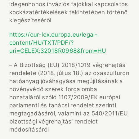
idegenhonos inváziós fajokkal kapcsolatos
kockázatértékelések tekintetében történő
kiegészítéséről
https://eur-lex.europa.eu/legal-
content/HU/TXT/PDF/?
uri=CELEX:32018R0968&from=HU
– A Bizottság (EU) 2018/1019 végrehajtási
rendelete (2018. július 18.) az oxaszulfuron
hatóanyag jóváhagyása megújításának a
növényvédő szerek forgalomba
hozataláról szóló 1107/2009/EK európai
parlamenti és tanácsi rendelet szerinti
megtagadásáról, valamint az 540/2011/EU
bizottsági végrehajtási rendelet
módosításáról