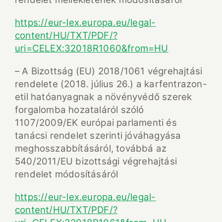
https://eur-lex.europa.eu/legal-
content/HU/TXT/PDF/?
uri=CELEX:32018R1060&from=HU
– A Bizottság (EU) 2018/1061 végrehajtási
rendelete (2018. július 26.) a karfentrazon-
etil hatóanyagnak a növényvédő szerek
forgalomba hozataláról szóló
1107/2009/EK európai parlamenti és
tanácsi rendelet szerinti jóváhagyása
meghosszabbításáról, továbbá az
540/2011/EU bizottsági végrehajtási
rendelet módosításáról
https://eur-lex.europa.eu/legal-
content/HU/TXT/PDF/?