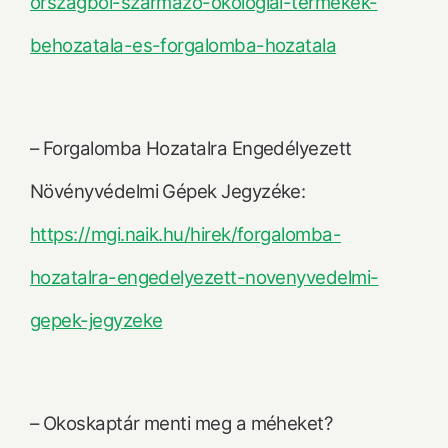
orszagbol-szarmazo-okologiai-termekek-
behozatala-es-forgalomba-hozatala
– Forgalomba Hozatalra Engedélyezett
Növényvédelmi Gépek Jegyzéke:
https://mgi.naik.hu/hirek/forgalomba-
hozatalra-engedelyezett-novenyvedelmi-
gepek-jegyzeke
– Okoskaptár menti meg a méheket?