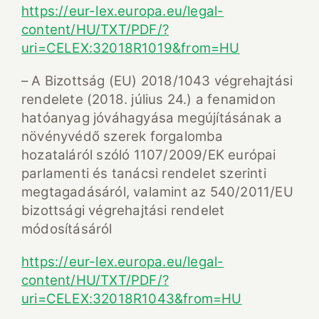
https://eur-lex.europa.eu/legal-
content/HU/TXT/PDF/?
uri=CELEX:32018R1019&from=HU
– A Bizottság (EU) 2018/1043 végrehajtási
rendelete (2018. július 24.) a fenamidon
hatóanyag jóváhagyása megújításának a
növényvédő szerek forgalomba
hozataláról szóló 1107/2009/EK európai
parlamenti és tanácsi rendelet szerinti
megtagadásáról, valamint az 540/2011/EU
bizottsági végrehajtási rendelet
módosításáról
https://eur-lex.europa.eu/legal-
content/HU/TXT/PDF/?
uri=CELEX:32018R1043&from=HU