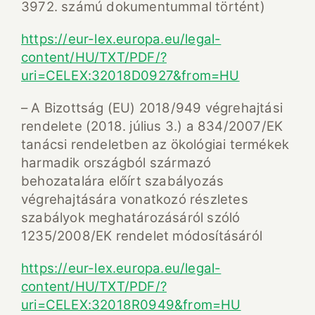
3972. számú dokumentummal történt)
https://eur-lex.europa.eu/legal-
content/HU/TXT/PDF/?
uri=CELEX:32018D0927&from=HU
– A Bizottság (EU) 2018/949 végrehajtási
rendelete (2018. július 3.) a 834/2007/EK
tanácsi rendeletben az ökológiai termékek
harmadik országból származó
behozatalára előírt szabályozás
végrehajtására vonatkozó részletes
szabályok meghatározásáról szóló
1235/2008/EK rendelet módosításáról
https://eur-lex.europa.eu/legal-
content/HU/TXT/PDF/?
uri=CELEX:32018R0949&from=HU