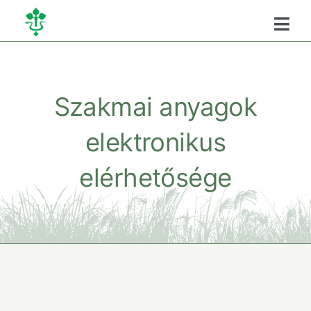
Kihagyás
Togg
Navi
Főoldal
Szakmai anyagok
Kamaráról
elektronikus
Oktatás
elérhetősége
Szükséghelyzeti