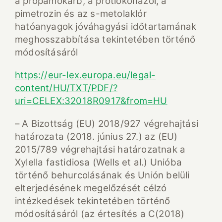
a propamokarb, a protiokonazol, a
pimetrozin és az s-metolaklór
hatóanyagok jóváhagyási időtartamának
meghosszabbítása tekintetében történő
módosításáról
https://eur-lex.europa.eu/legal-
content/HU/TXT/PDF/?
uri=CELEX:32018R0917&from=HU
– A Bizottság (EU) 2018/927 végrehajtási
határozata (2018. június 27.) az (EU)
2015/789 végrehajtási határozatnak a
Xylella fastidiosa (Wells et al.) Unióba
történő behurcolásának és Unión belüli
elterjedésének megelőzését célzó
intézkedések tekintetében történő
módosításáról (az értesítés a C(2018)