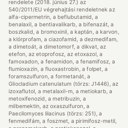
rendelete (2018. június 27.) az
540/2011/EU végrehajtási rendeletnek az
alfa-cipermetrin, a beflubutamid, a
benalaxil, a bentiavalikarb, a bifenazát, a
boszkalid, a bromoxinil, a kaptán, a karvon,
a klórprofam, a ciazofamid, a dezmedifam,
a dimetoát, a dimetomorf, a dikvat, az
etefon, az etoprofosz, az etoxazol, a
famoxadon, a fenamidon, a fenamifosz, a
flumioxazin, a fluoxastrobin, a folpet, a
foramszulfuron, a formetanát, a
Gliocladium catenulatum (törzs: J1446), az
izoxaflutol, a metalaxil-m, a metiokarb, a
metoxifenozid, a metribuzin, a
milbemektin, az oxaszulfuron, a
Paecilomyces lilacinus (törzs: 251), a
fenmedifám, a foszmet, a pirimifosz-metil,