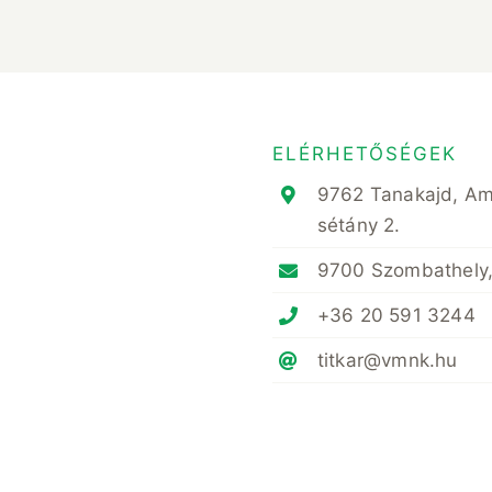
ELÉRHETŐSÉGEK
9762 Tanakajd, A
sétány 2.
9700 Szombathely,
+36 20 591 3244
titkar@vmnk.hu