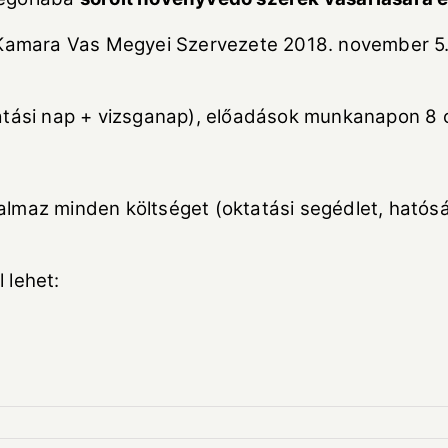
amara Vas Megyei Szervezete 2018. november 5. –
atási nap + vizsganap), előadások munkanapon 8 ór
maz minden költséget (oktatási segédlet, hatósági i
 lehet: