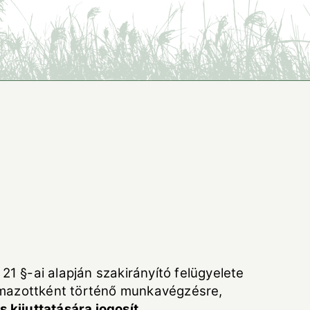
1 §-ai alapján szakirányító felügyelete
almazottként történő munkavégzésre,
 kijuttatására jogosít.