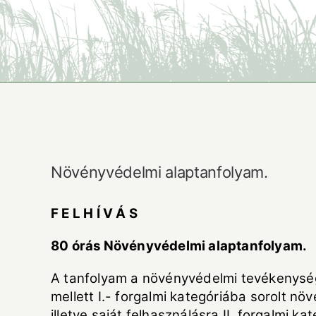
Növényvédelmi alaptanfolyam.
F E L H Í V Á S
80 órás Növényvédelmi alaptanfolyam.
A tanfolyam a növényvédelmi tevékenységr
mellett I.- forgalmi kategóriába sorolt 
illetve saját felhasználásra II. forgalmi k