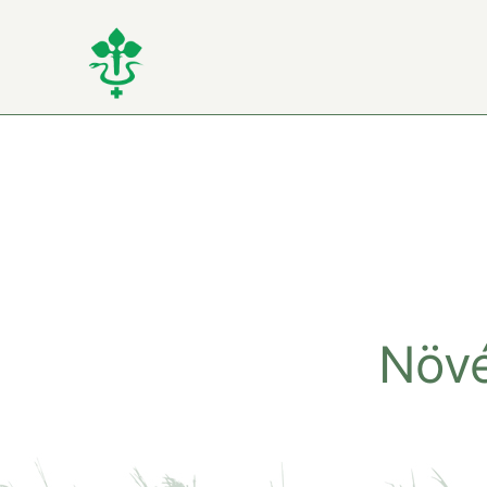
Kihagyás
Növé