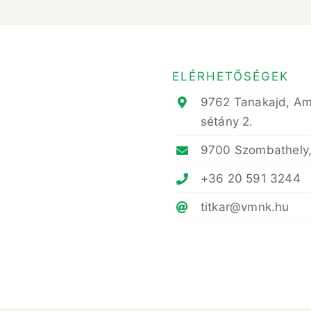
ELÉRHETŐSÉGEK
9762 Tanakajd, A
sétány 2.
9700 Szombathely,
+36 20 591 3244
titkar@vmnk.hu