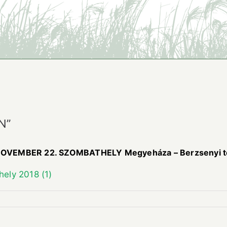
N”
EMBER 22. SZOMBATHELY Megyeháza – Berzsenyi terem 