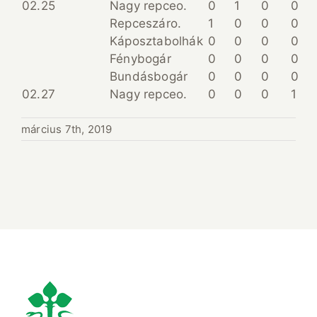
02.25
Nagy repceo.
0
1
0
0
Repceszáro.
1
0
0
0
Káposztabolhák
0
0
0
0
Fénybogár
0
0
0
0
Bundásbogár
0
0
0
0
02.27
Nagy repceo.
0
0
0
1
március 7th, 2019