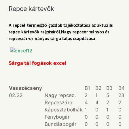
Repce kártevők
A repcét termesztő gazdák tájékoztatása az aktuális
repce-kártevők rajzásáról.Nagy repceormányos és
repceszár-ormányos sárga tálas csapdázása
Sárga tál fogások excel
Vasszécseny
B1
B2
B3
B4
02.22
Nagy repceo.
2
1
5
23
Repceszáro.
4
4
2
2
Káposztabolhák
1
0
1
0
Fénybogár
0
0
0
0
Bundásbogár
0
0
0
0