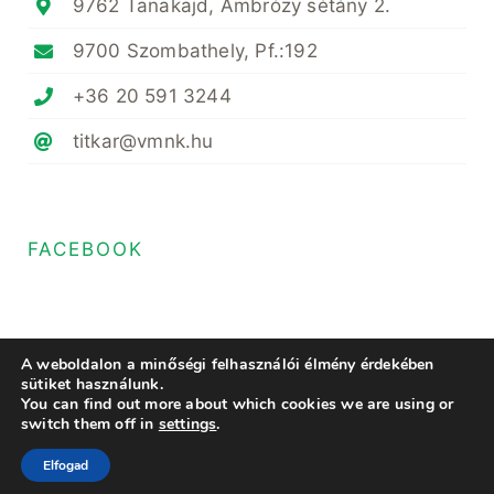
9762 Tanakajd, Ambrózy sétány 2.
9700 Szombathely, Pf.:192
+36 20 591 3244
titkar@vmnk.hu
FACEBOOK
A weboldalon a minőségi felhasználói élmény érdekében
sütiket használunk.
You can find out more about which cookies we are using or
© Copyright 2020- 2023 • Magyar Növényvédő Mérnöki és Növényorvosi
switch them off in
settings
.
Kamara Vas Megyei Területi Szervezete • All Rights Reserved • Minden
jog fenntartva
Elfogad