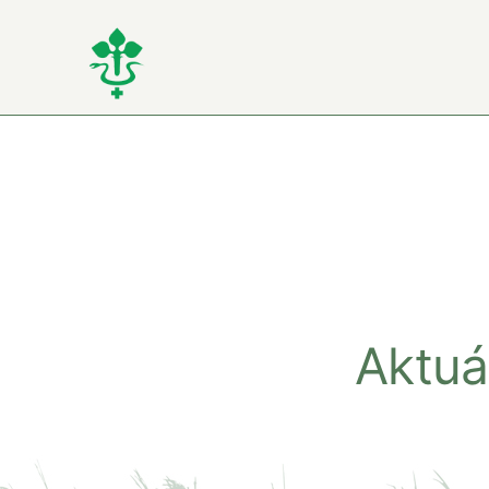
Kihagyás
Aktuá