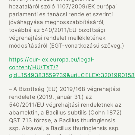
hozataláról szóló 1107/2009/EK európai
parlamenti és tanácsi rendelet szerinti
jóváhagyása meghosszabbításáról,
továbbá az 540/2011/EU bizottsági
végrehajtási rendelet mellékletének
módosításáról (EGT-vonatkozású szöveg.)
https://eur-lex.europa.eu/legal-
content/HU/TXT/?
qid=1549383559739&uri=CELEX:32019R0158
– A Bizottság (EU) 2019/168 végrehajtási
rendelete (2019. január 31.) az
540/2011/EU végrehajtási rendeletnek az
abamektin, a Bacillus subtilis (Cohn 1872)
QST 713 törzse, a Bacillus thuringiensis
ssp. Aizawai, a Bacillus thuringiensis ssp.