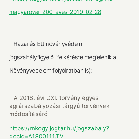
magyarovar-200-eves-2019-02-28
– Hazai és EU növényvédelmi
jogszabályfigyelő (felkérésre megjelenik a
Növényvédelem folyóiratban is):
– A 2018. évi CXI. törvény egyes
agrárszabályozási tárgyú törvények
módosításáról
https://mkogy.jogtar.hu/jogszabaly?
docid=A1800111.TV