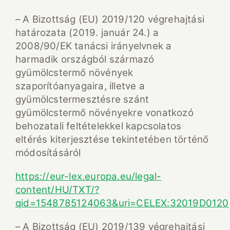
– A Bizottság (EU) 2019/120 végrehajtási
határozata (2019. január 24.) a
2008/90/EK tanácsi irányelvnek a
harmadik országból származó
gyümölcstermő növények
szaporítóanyagaira, illetve a
gyümölcstermesztésre szánt
gyümölcstermő növényekre vonatkozó
behozatali feltételekkel kapcsolatos
eltérés kiterjesztése tekintetében történő
módosításáról
https://eur-lex.europa.eu/legal-
content/HU/TXT/?
qid=1548785124063&uri=CELEX:32019D0120
– A Bizottság (EU) 2019/139 végrehajtási