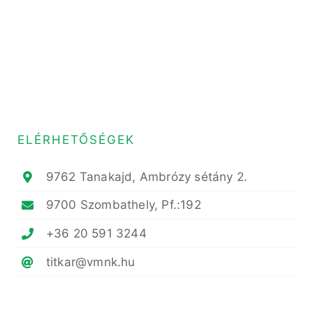
ELÉRHETŐSÉGEK
9762 Tanakajd, Ambrózy sétány 2.
9700 Szombathely, Pf.:192
+36 20 591 3244
titkar@vmnk.hu