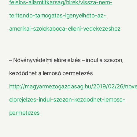
felelos-allamtitkarsag/hirek/vissza-nem-
teritendo-tamogatas-igenyelheto-az-
amerikai-szolokaboca-elleni-vedekezeshez
– Növényvédelmi előrejelzés – indul a szezon,
kezdődhet a lemosó permetezés
http://magyarmezogazdasag.hu/2019/02/26/nove
elorejelzes-indul-szezon-kezdodhet-lemoso-
permetezes