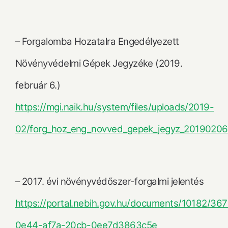
– Forgalomba Hozatalra Engedélyezett
Növényvédelmi Gépek Jegyzéke (2019.
február 6.)
https://mgi.naik.hu/system/files/uploads/2019-
02/forg_hoz_eng_novved_gepek_jegyz_20190206
– 2017. évi növényvédőszer-forgalmi jelentés
https://portal.nebih.gov.hu/documents/10182/3
0e44-af7a-20cb-0ee7d3863c5e