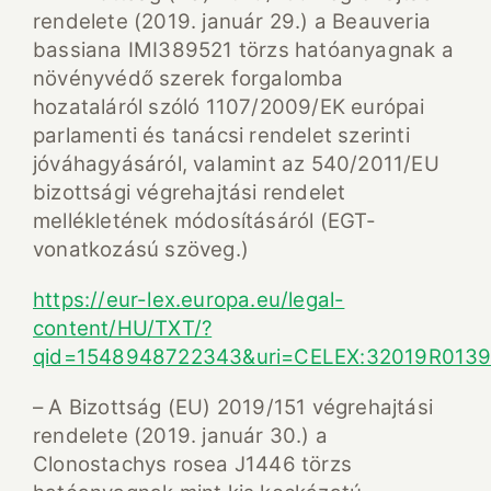
rendelete (2019. január 29.) a Beauveria
bassiana IMI389521 törzs hatóanyagnak a
növényvédő szerek forgalomba
hozataláról szóló 1107/2009/EK európai
parlamenti és tanácsi rendelet szerinti
jóváhagyásáról, valamint az 540/2011/EU
bizottsági végrehajtási rendelet
mellékletének módosításáról (EGT-
vonatkozású szöveg.)
https://eur-lex.europa.eu/legal-
content/HU/TXT/?
qid=1548948722343&uri=CELEX:32019R013
– A Bizottság (EU) 2019/151 végrehajtási
rendelete (2019. január 30.) a
Clonostachys rosea J1446 törzs