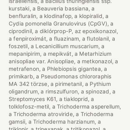
israeliensis, a Bacillus thuringiensis ssp.
kurstaki, a Beauveria bassiana, a
benfluralin, a klodinafop, a klopiralid, a
Cydia pomonella Granulovirus (CpGV), a
ciprodinil, a diklórprop-P, az epoxikonazol,
a fenpiroximát, a fluazinam, a flutolanil, a
foszetil, a Lecanicillium muscarium, a
mepanipirim, a mepikvát, a Metarhizium
anisopliae var. Anisopliae, a metkonazol, a
metrafenon, a Phlebiopsis gigantea, a
primikarb, a Pseudomonas chlororaphis
MA 342 törzse, a pirimetanil, a Pythium
oligandrum, a rimszulfuron, a spinozad, a
Streptomyces K61, a tiakloprid, a
tolklofosz-metil, a Trichoderma asperellum,
a Trichoderma atroviride, a Trichoderma
gamsii, a Trichoderma harzianum, a
triklopir, a trinexapak, a tritikonazol, a