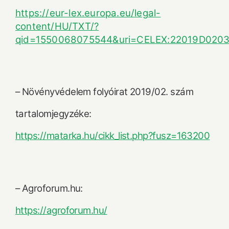
https://eur-lex.europa.eu/legal-
content/HU/TXT/?
qid=1550068075544&uri=CELEX:22019D020
– Növényvédelem folyóirat 2019/02. szám
tartalomjegyzéke:
https://matarka.hu/cikk_list.php?fusz=163200
– Agroforum.hu:
https://agroforum.hu/