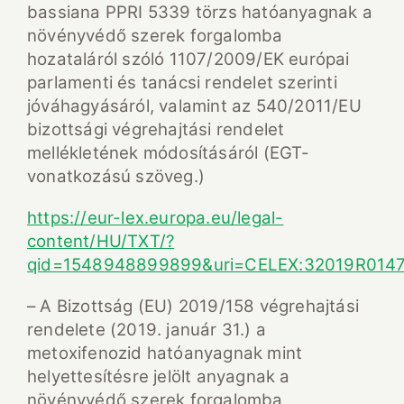
bassiana PPRI 5339 törzs hatóanyagnak a
növényvédő szerek forgalomba
hozataláról szóló 1107/2009/EK európai
parlamenti és tanácsi rendelet szerinti
jóváhagyásáról, valamint az 540/2011/EU
bizottsági végrehajtási rendelet
mellékletének módosításáról (EGT-
vonatkozású szöveg.)
https://eur-lex.europa.eu/legal-
content/HU/TXT/?
qid=1548948899899&uri=CELEX:32019R014
– A Bizottság (EU) 2019/158 végrehajtási
rendelete (2019. január 31.) a
metoxifenozid hatóanyagnak mint
helyettesítésre jelölt anyagnak a
növényvédő szerek forgalomba