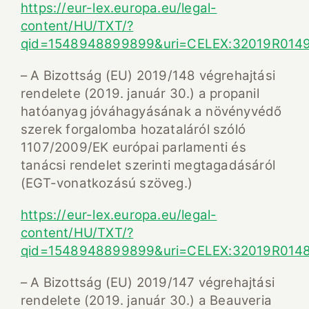
https://eur-lex.europa.eu/legal-
content/HU/TXT/?
qid=1548948899899&uri=CELEX:32019R014
– A Bizottság (EU) 2019/148 végrehajtási
rendelete (2019. január 30.) a propanil
hatóanyag jóváhagyásának a növényvédő
szerek forgalomba hozataláról szóló
1107/2009/EK európai parlamenti és
tanácsi rendelet szerinti megtagadásáról
(EGT-vonatkozású szöveg.)
https://eur-lex.europa.eu/legal-
content/HU/TXT/?
qid=1548948899899&uri=CELEX:32019R014
– A Bizottság (EU) 2019/147 végrehajtási
rendelete (2019. január 30.) a Beauveria