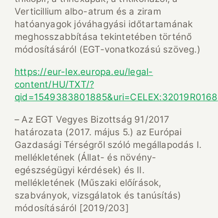
Verticillium albo-atrum és a ziram
hatóanyagok jóváhagyási időtartamának
meghosszabbítása tekintetében történő
módosításáról (EGT-vonatkozású szöveg.)
https://eur-lex.europa.eu/legal-
content/HU/TXT/?
qid=1549383801885&uri=CELEX:32019R0168
– Az EGT Vegyes Bizottság 91/2017
határozata (2017. május 5.) az Európai
Gazdasági Térségről szóló megállapodás I.
mellékletének (Állat- és növény-
egészségügyi kérdések) és II.
mellékletének (Műszaki előírások,
szabványok, vizsgálatok és tanúsítás)
módosításáról [2019/203]