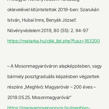
oklevelével kitüntetettek 2019-ben: Szarukán
István, Hubai Imre, Benyák József.
Növényvédelem 2019, 80 (55): 2. 94-97
https://matarka.hu/cikk_list.php?fusz=163200
– A Mosonmagyaróváron alapképzésben, vagy
bármely posztgraduális képzésben végzettek
részére „Meghívó: Magyaróvár – 200 éves –
2019.05.25. Mosonmagyaróvár”
https://magyarnovenyorvos.hu/meghivo-