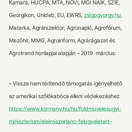
Kamara, HUCPA, MTA, NOVI, MGI NAIK, SZIE,
Georgikon, Unideb, EU, EWRS,
zsigogyorgy.hu
,
Matarka, Agrárszektor, Agronapló, Agrofórum,
Mezőhír, MMG, Agroinform, Agrárágazat és
Agrotrend honlapjai alapján – 2019. március:
– Vissza nem térítendő támogatás igényelhető
az amerikai szőlőkabóca elleni védekezéshez
https://www.kormany.hu/hu/foldmuvelesugyi-
miniszterium/elelmiszerlanc-felugyeletert-