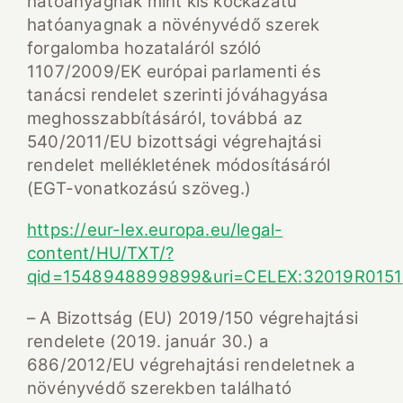
hatóanyagnak mint kis kockázatú
hatóanyagnak a növényvédő szerek
forgalomba hozataláról szóló
1107/2009/EK európai parlamenti és
tanácsi rendelet szerinti jóváhagyása
meghosszabbításáról, továbbá az
540/2011/EU bizottsági végrehajtási
rendelet mellékletének módosításáról
(EGT-vonatkozású szöveg.)
https://eur-lex.europa.eu/legal-
content/HU/TXT/?
qid=1548948899899&uri=CELEX:32019R0151
– A Bizottság (EU) 2019/150 végrehajtási
rendelete (2019. január 30.) a
686/2012/EU végrehajtási rendeletnek a
növényvédő szerekben található