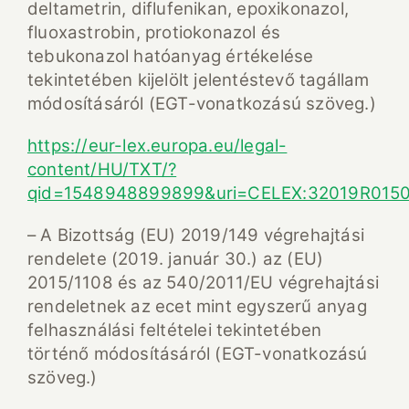
deltametrin, diflufenikan, epoxikonazol,
fluoxastrobin, protiokonazol és
tebukonazol hatóanyag értékelése
tekintetében kijelölt jelentéstevő tagállam
módosításáról (EGT-vonatkozású szöveg.)
https://eur-lex.europa.eu/legal-
content/HU/TXT/?
qid=1548948899899&uri=CELEX:32019R015
– A Bizottság (EU) 2019/149 végrehajtási
rendelete (2019. január 30.) az (EU)
2015/1108 és az 540/2011/EU végrehajtási
rendeletnek az ecet mint egyszerű anyag
felhasználási feltételei tekintetében
történő módosításáról (EGT-vonatkozású
szöveg.)