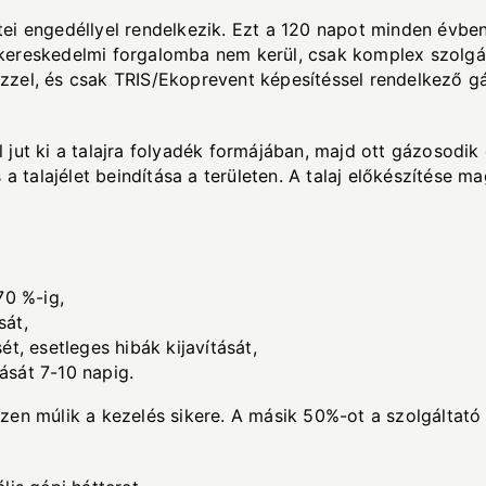
ei engedéllyel rendelkezik. Ezt a 120 napot minden évben
kereskedelmi forgalomba nem kerül, csak komplex szolgá
zel, és csak TRIS/Ekoprevent képesítéssel rendelkező gá
jut ki a talajra folyadék formájában, majd ott gázosodik e
a talajélet beindítása a területen. A talaj előkészítése ma
70 %-ig,
sát,
t, esetleges hibák kijavítását,
rását 7-10 napig.
en múlik a kezelés sikere. A másik 50%-ot a szolgáltató 