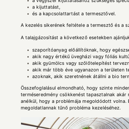
a vegyszer kijuttatásához szükséges speciál
a kijuttatást,
és a kapcsolattartást a termesztővel.
A kezelés sikerének feltétele a termesztő és a 
A talajgázosítást a következő esetekben ajánlju
szaporítóanyag előállítóknak, hogy egész
akik nagy értékű üvegházi vagy fóliás kul
akik gyümölcs vagy szőlőtelepítést tervezn
akik már több éve ugyanazon a területen 
azoknak, akik szeretnének átállni a bio te
Összefoglalásul elmondható, hogy szinte minden 
terméseredmény csökkenést tapasztalnak akár 
anélkül, hogy a problémája megoldódott volna. E
megoldatlannak tűnő probléma kezeléséhez.