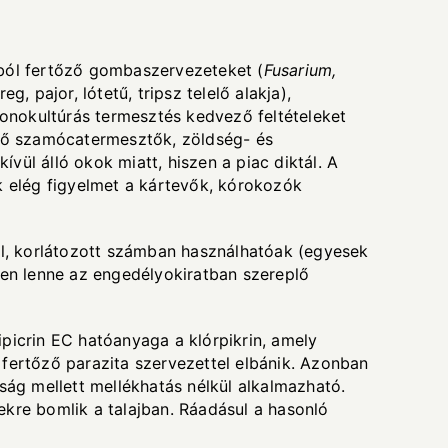
jból fertőző gombaszervezeteket (
Fusarium,
g, pajor, lótetű, tripsz telelő alakja),
nokultúrás termesztés kedvező feltételeket
ztő szamócatermesztők, zöldség- és
ül álló okok miatt, hiszen a piac diktál. A
 elég figyelmet a kártevők, kórokozók
al, korlátozott számban használhatóak (egyesek
len lenne az engedélyokiratban szereplő
ipicrin EC hatóanyaga a klórpikrin, amely
fertőző parazita szervezettel elbánik. Azonban
ság mellett mellékhatás nélkül alkalmazható.
kre bomlik a talajban. Ráadásul a hasonló