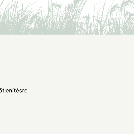
őtlenítésre