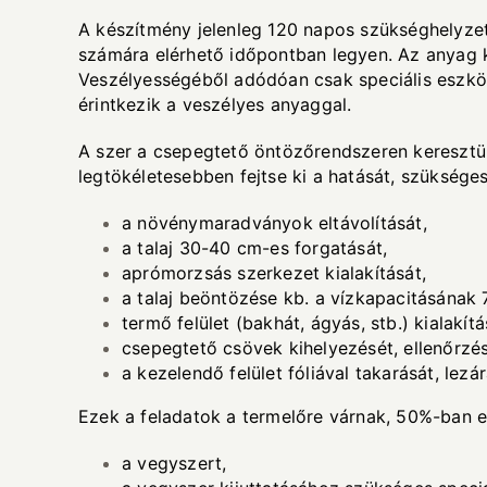
A készítmény jelenleg 120 napos szükséghelyzet
számára elérhető időpontban legyen. Az anyag 
Veszélyességéből adódóan csak speciális eszköz
érintkezik a veszélyes anyaggal.
A szer a csepegtető öntözőrendszeren keresztül 
legtökéletesebben fejtse ki a hatását, szükséges 
a növénymaradványok eltávolítását,
a talaj 30-40 cm-es forgatását,
aprómorzsás szerkezet kialakítását,
a talaj beöntözése kb. a vízkapacitásának 
termő felület (bakhát, ágyás, stb.) kialakítá
csepegtető csövek kihelyezését, ellenőrzésé
a kezelendő felület fóliával takarását, lezá
Ezek a feladatok a termelőre várnak, 50%-ban ez
a vegyszert,