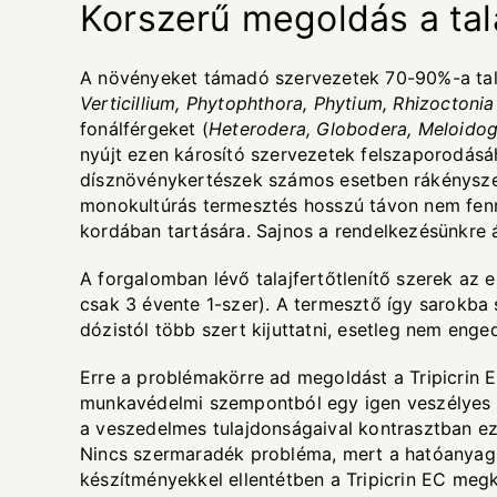
Korszerű megoldás a tala
A növényeket támadó szervezetek 70-90%-a tala
Verticillium, Phytophthora, Phytium, Rhizoctoni
fonálférgeket (
Heterodera, Globodera, Meloidog
nyújt ezen károsító szervezetek felszaporodásá
dísznövénykertészek számos esetben rákényszerül
monokultúrás termesztés hosszú távon nem fenn
kordában tartására. Sajnos a rendelkezésünkre 
A forgalomban lévő talajfertőtlenítő szerek az
csak 3 évente 1-szer). A termesztő így sarokba
dózistól több szert kijuttatni, esetleg nem eng
Erre a problémakörre ad megoldást a Tripicrin EC
munkavédelmi szempontból egy igen veszélyes an
a veszedelmes tulajdonságaival kontrasztban ez 
Nincs szermaradék probléma, mert a hatóanyag 2
készítményekkel ellentétben a Tripicrin EC megk