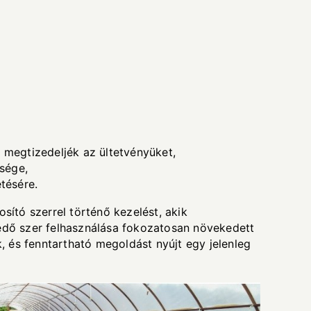
 megtizedeljék az ültetvényüket,
sége,
tésére.
sító szerrel történő kezelést, akik
dő szer felhasználása fokozatosan növekedett
k, és fenntartható megoldást nyújt egy jelenleg