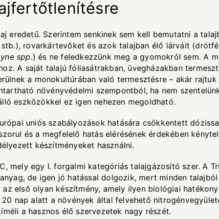
jfertőtlenítésre
j eredetű. Szerintem senkinek sem kell bemutatni a tala
a
stb.), rovarkártevőket és azok talajban élő lárváit (drótfére
yne spp.
) és ne feledkezzünk meg a gyomokról sem. A mo
hoz. A saját talajú fóliasátrakban, üvegházakban termes
nek a monokultúrában való termesztésre – akár rajtuk kív
tartható növényvédelmi szempontból, ha nem szentelünk
álló eszközökkel ez igen nehezen megoldható.
 európai uniós szabályozások hatására csökkentett dóziss
 szorul és a megfelelő hatás elérésének érdekében kényte
edélyezett készítményeket használni.
, mely egy I. forgalmi kategóriás talajgázosító szer. A Tr
yag, de igen jó hatással dolgozik, mert minden talajból 
az első olyan készítmény, amely ilyen biológiai hatékony
0 nap alatt a növények által felvehető nitrogénvegyülete
íméli a hasznos élő szervezetek nagy részét.