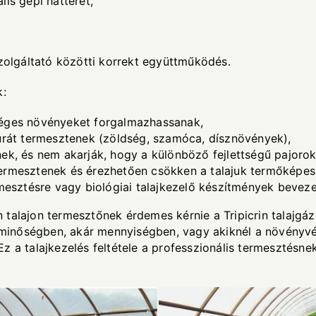
is gépi hátteret,
szolgáltató közötti korrekt együttműködés.
k:
séges növényeket forgalmazhassanak,
túrát termesztenek (zöldség, szamóca, dísznövények),
ek, és nem akarják, hogy a különböző fejlettségű pajorok
termesztenek és érezhetően csökken a talajuk termőképes
rmesztésre vagy biológiai talajkezelő készítmények beveze
talajon termesztőnek érdemes kérnie a Tripicrin talajgázo
minőségben, akár mennyiségben, vagy akiknél a növényvé
z a talajkezelés feltétele a professzionális termesztésne