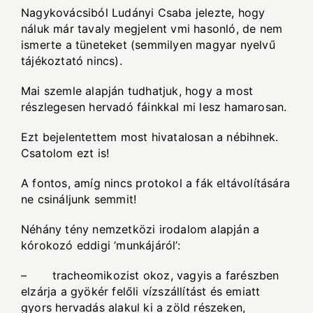
Nagykovácsiból Ludányi Csaba jelezte, hogy
náluk már tavaly megjelent vmi hasonló, de nem
ismerte a tüneteket (semmilyen magyar nyelvű
tájékoztató nincs).
Mai szemle alapján tudhatjuk, hogy a most
részlegesen hervadó fáinkkal mi lesz hamarosan.
Ezt bejelentettem most hivatalosan a nébihnek.
Csatolom ezt is!
A fontos, amíg nincs protokol a fák eltávolítására
ne csináljunk semmit!
Néhány tény nemzetközi irodalom alapján a
kórokozó eddigi ’munkájáról’:
– tracheomikozist okoz, vagyis a farészben
elzárja a gyökér felőli vízszállítást és emiatt
gyors hervadás alakul ki a zöld részeken,