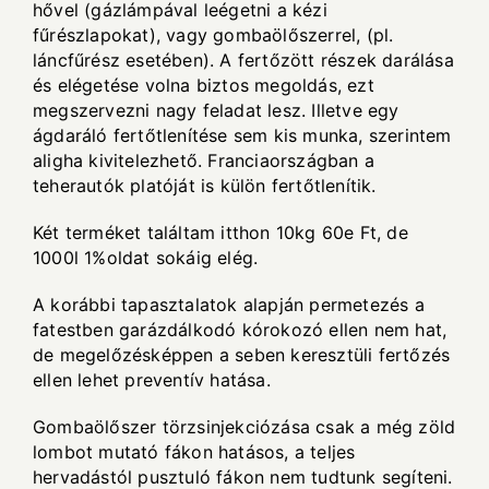
hővel (gázlámpával leégetni a kézi
fűrészlapokat), vagy gombaölőszerrel, (pl.
láncfűrész esetében). A fertőzött részek darálása
és elégetése volna biztos megoldás, ezt
megszervezni nagy feladat lesz. Illetve egy
ágdaráló fertőtlenítése sem kis munka, szerintem
aligha kivitelezhető. Franciaországban a
teherautók platóját is külön fertőtlenítik.
Két terméket találtam itthon 10kg 60e Ft, de
1000l 1%oldat sokáig elég.
A korábbi tapasztalatok alapján permetezés a
fatestben garázdálkodó kórokozó ellen nem hat,
de megelőzésképpen a seben keresztüli fertőzés
ellen lehet preventív hatása.
Gombaölőszer törzsinjekciózása csak a még zöld
lombot mutató fákon hatásos, a teljes
hervadástól pusztuló fákon nem tudtunk segíteni.