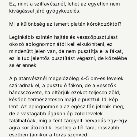
Ez, mint a szilfavésznél, lehet az egyetlen nem
kivágással járó gyógykezelés.
Mi a különbség az ismert platán kórokozóktól?
Leginkább szintén hajtás és vesszőpusztulást
okozó apiognomoniától kell elkülöníteni, ez
mindenütt jelen van, de nem pusztítja el a fákat,
ez is tud jelentős pusztítást végezni, de közelébe
se ér ennek.
A platánvésznél megelőzőleg 4-5 cm-es levelek
száradnak el, a pusztuló fákon, de a vesszők
háncsszövete, ha eltörjük ezeket teljesen zöld,
később természetesen majd elpusztul. ld. kép
lent. Az apiognomonia az egész fán jelenik meg,
de a vastagabb ágakon ép zöld levelek
találhatóak, míg a fent tárgyalt hervadás egy-egy
ágra korlátózódik, esetleg a fél fára, rosszabb
esetben (amikor a törzs szenved