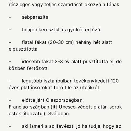
részleges vagy teljes száradását okozva a fának
– sebparazita
– talajon keresztüli is gyökérfertőző
– fiatal fákat (20-30 cm) néhány hét alatt
elpusztította
– idősebb fákat 2-3 év alatt pusztította el, de
közben fertőzött
– legutóbb Isztanbulban tevékenykedett 120
éves platánsorokat törölt le az utcákról
– előtte járt Olaszországban,
Franciaországban (itt Unesco védett platán sorok
estek áldozatul), Svájcban
– aki ismeri a szilfavészt, jó ha tudja, hogy az