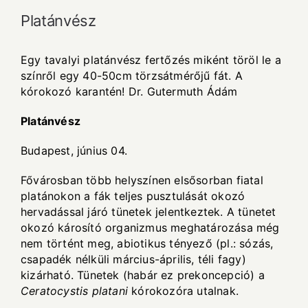
Platánvész
Egy tavalyi platánvész fertőzés miként töröl le a
színről egy 40-50cm törzsátmérőjű fát. A
kórokozó karantén! Dr. Gutermuth Ádám
Platánvész
Budapest, június 04.
Fővárosban több helyszínen elsősorban fiatal
platánokon a fák teljes pusztulását okozó
hervadással járó tünetek jelentkeztek. A tünetet
okozó károsító organizmus meghatározása még
nem történt meg, abiotikus tényező (pl.: sózás,
csapadék nélküli március-április, téli fagy)
kizárható. Tünetek (habár ez prekoncepció) a
Ceratocystis platani
kórokozóra utalnak.