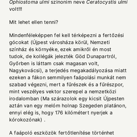
Ophiostoma ulmi
szinonim neve
Ceratocystis ulmi
volt!!!
Mit lehet ellen tenni?
Mindenféleképpen fel kell térképezni a fertőzési
gócokat (Újpest városháza körül, Nemzeti
színház és környéke, ezek amikről én most
tudok, de kollégák jelezték Göd Dunapartról,
Győrben is láttam csak magasan volt,
Nagykovácsi), a terjedés megakadályozása miatt
ezeken a fákon semmilyen faápolási munkát nem
szabad végezni, mert a fűrészek és a fűrészpor,
mint veszélyes vektor szerepel a nemzetközi
irodalomban (Ma szárazolok egy kicsit Újpesten
aztán van egy melóm holnap Szegeden platánon,
ennyi elég is, hogy 176 kilómétert nyerjek a
kórokozónak) .
A faápoló eszközök fertőtlenítése történhet