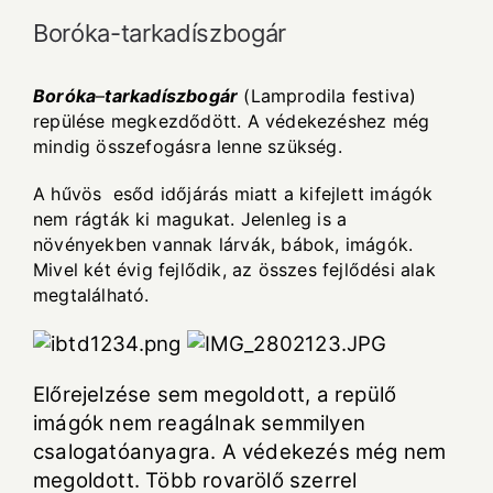
Boróka-tarkadíszbogár
Boróka
–
tarkadíszbogár
(Lamprodila festiva)
repülése megkezdődött. A védekezéshez még
mindig összefogásra lenne szükség.
A hűvös esőd időjárás miatt a kifejlett imágók
nem rágták ki magukat. Jelenleg is a
növényekben vannak lárvák, bábok, imágók.
Mivel két évig fejlődik, az összes fejlődési alak
megtalálható.
Előrejelzése sem megoldott, a repülő
imágók nem reagálnak semmilyen
csalogatóanyagra. A védekezés még nem
megoldott. Több rovarölő szerrel