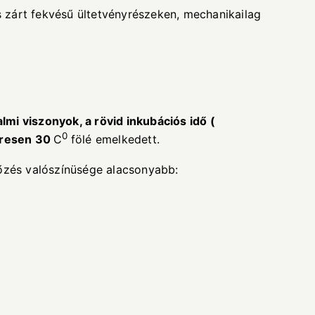
 zárt fekvésű ültetvényrészeken, mechanikailag
almi viszonyok, a r
ö
vid inkub
á
ci
ó
s id
ő
(
0
eresen 30
C
fölé emelkedett.
tőzés valószínüsége alacsonyabb: