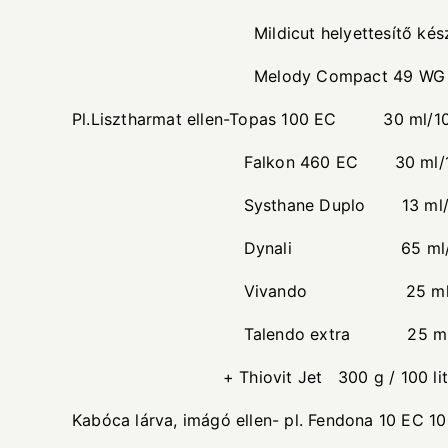
Mildicut helyettesítő készítmény 
Melody Compact 49 WG helyettesí
Pl.Lisztharmat ellen-Topas 100 EC 30 ml/100
Falkon 460 EC 30 ml/100 lit
Systhane Duplo 13 ml/100 li
Dynali 65 ml/100 lite
Vivando 25 ml/100 lite
Talendo extra 25 ml/100 
+ Thiovit Jet 300 g / 100 liter, vagy
Kabóca lárva, imágó ellen- pl. Fendona 10 EC 10 ml