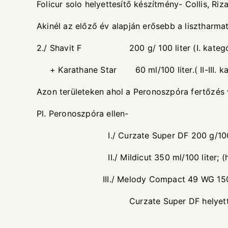
Folicur solo helyettesítő készítmény- Collis, Ri
Akinél az előző év alapján erősebb a lisztharmat
2./ Shavit F 200 g/ 100 liter (I. kategór
+ Karathane Star 60 ml/100 liter.( II-III. ka
Azon területeken ahol a Peronoszpóra fertőzés
Pl. Peronoszpóra ellen-
I./ Curzate Super DF 200 g/100 liter (fe
II./ Mildicut 350 ml/100 liter; (helyi fel
III./ Melody Compact 49 WG 150 g/100 lite
Curzate Super DF helyettesítő kész
Galben R, Kupfe