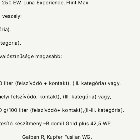
za 250 EW, Luna Experience, Flint Max.
 veszély:
ia).
tegória).
 valószínűsége magasabb:
lszívódó + kontakt), (III. kategória) vagy,
szívódó, kontakt), (III. kategória) vagy,
r (felszívódó+ kontakt),(II-III. kategória).
ítmény –Ridomil Gold plus 42,5 WP,
r Fusilan WG.