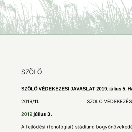
SZÖLÖ
S
Z
ÖLÖ VÉDEKEZÉSI JAVASLAT 2019. július 5. Hat
2019/11. SZÖLÖ VÉDEKEZÉSI J
2019.
j
ú
lius 3.
A
fejl
ő
d
é
si (fenol
ó
giai) st
á
dium:
bogyónövekedé