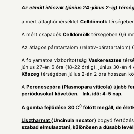
Az elm
ú
lt id
ő
szak (j
ú
nius 24-j
ú
lius 2-ig) t
é
rs
é
a mért átlaghőmérséklet
Celld
ö
m
ö
lk
térségében
A mért csapadék
Celld
ö
m
ö
lk
térségében 0,6 m
Az átlagos páratartalom (relatív-páratartalom) 
A folyamatos vizboritottság
Vaskeresztes
térsé
június 27-én 5 óra (18-22 óráig), június 30-án 4 ó
K
ő
szeg
térségében július 2-án 2 óra hosszan kö
A
Peronoszp
ó
ra
(Plasmopara viticola)
ú
jabb fe
peri
ó
dusokat k
ö
vet
ő
en. Ink. id
ő
: 4-5 nap.
0
A gomba fejl
ő
d
é
se 30
C
f
ö
l
ö
tt meg
á
ll, de
é
let
Lisztharmat
(Uncinula necator)
bogyó fertőzés 
szabad elmulasztani, k
ü
l
ö
n
ö
sen a d
ú
sabb lev
é