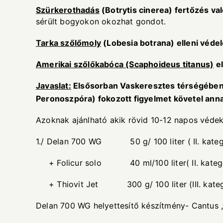
Sz
ü
rkerothad
á
s
(Botrytis cinerea) fert
ő
z
é
s val
sérült bogyokon okozhat gondot.
Tarka sz
ő
l
ő
moly
(Lobesia botrana) elleni v
é
del
Amerikai sz
ő
l
ő
kab
ó
ca (Scaphoideus titanus)
el
Javaslat:
Els
ő
sorban Vaskeresztes t
é
rs
é
g
é
ben
Peronoszp
ó
ra) fokozott figyelmet k
ö
vetel anna
Azoknak ajánlható akik rövid 10-12 napos védek
1./ Delan 700 WG 50 g/ 100 liter ( II. kateg
+ Folicur solo 40 ml/100 liter( II. kategó
+ Thiovit Jet 300 g/ 100 liter (III. kateg
Delan 700 WG helyettesítő készítmény- Cantus 