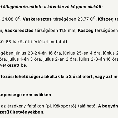
gi
á
tlagh
ő
m
é
rs
é
klete a k
ö
vetkez
ő
k
é
ppen alak
ú
lt:
0
0
 24,08 C
,
Vaskeresztes
térségében 23,77 C
,
K
ő
szeg
t
m,
Vaskeresztes
térségében 11,8 mm,
K
ő
szeg
térségében
60–68 % közötti értéket mutatott.
gében június 23-24-én 16 óra, június 25-én 4 óra, június 
ra, július 1-én 3 óra, július 2-án 2 óra, július 2-3-án 16 ór
vetkezett be.
rt
ő
z
é
si lehet
ő
s
é
gei alakultak ki a 2
ó
r
á
t el
é
rt, vagy azt 
k
é
pess
é
ge nem cs
ö
kken,
az érzékeny fajtákon (pl. Kékoportó) található.
A bogy
ó
lzet
ű ü
ltetv
é
nyekben.