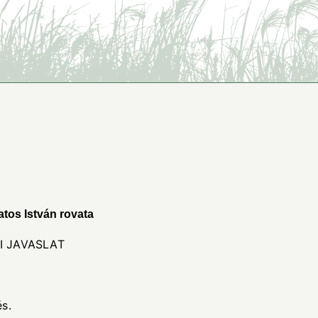
os István rovata
AVASLAT
s.