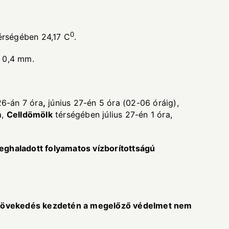
0
érségében 24,17 C
.
 0,4 mm.
26-án 7 óra
,
június 27-én 5 óra (02-06 óráig),
a,
Celld
ö
m
ö
lk
térségében július 27-én 1 óra,
meghaladott folyamatos v
í
zbor
í
totts
á
g
ú
n
ö
veked
é
s kezdet
é
n a megel
ő
z
ő
v
é
delmet nem