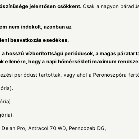
ó
sz
í
n
ü
s
é
ge jelent
ő
sen cs
ö
kkent.
Csak a nagyon páradús
em nem indokolt, azonban az
leni beavatkoz
á
s esed
é
kes.
 a hossz
ú
v
í
zbor
í
totts
á
g
ú
peri
ó
dusok, a magas p
á
ratart
k ellen
é
re, hogy a napi h
ő
m
é
rs
é
kleti maximum rendsz
ezési periódust tartottak, vagy ahol a Peronoszpóra fer
ória).
ria).
ória).
, Delan Pro, Antracol 70 WD, Penncozeb DG,