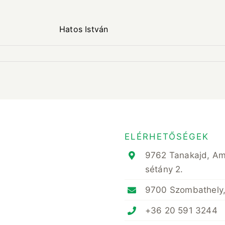
us 3.
stván
ELÉRHETŐSÉGEK
9762 Tanakajd, A
sétány 2.
9700 Szombathely,
+36 20 591 3244