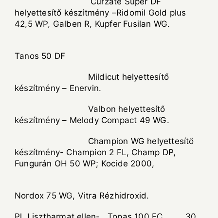
Curzate Super DF
helyettesítő készítmény –Ridomil Gold plus
42,5 WP, Galben R, Kupfer Fusilan WG.
Tanos 50 DF
Mildicut helyettesítő
készítmény – Enervin.
Valbon helyettesítő
készítmény – Melody Compact 49 WG.
Champion WG helyettesítő
készítmény- Champion 2 FL, Champ DP,
Fungurán OH 50 WP; Kocide 2000,
Nordox 75 WG, Vitra Rézhidroxid.
Pl. Lisztharmat ellen- Topas 100 EC 30