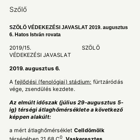
Szőlő
S
Z
ÖLÖ VÉDEKEZÉSI JAVASLAT 2019. augusztus
6. Hatos István rovata
2019/15. SZÖLÖ
VÉDEKEZÉSI JAVASLAT
2019. augusztus 6.
A
fejl
ő
d
é
si (fenol
ó
giai) st
á
dium:
fürtzáródás
vége, zsendülés kezdete.
Az elm
ú
lt id
ő
szak (j
ú
lius 29-augusztus 5-
ig) t
é
rs
é
gi
á
tlagh
ő
m
é
rs
é
klete a k
ö
vetkez
ő
k
é
ppen alak
ú
lt:
a mért átlaghőmérséklet
Celld
ö
m
ö
lk
0
térségében 21,68 C
,
Vaskeresztes