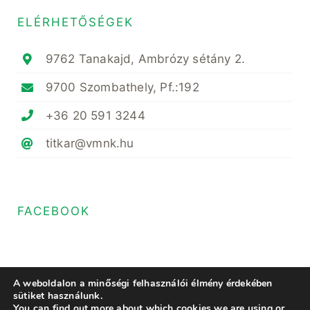
ELÉRHETŐSÉGEK
9762 Tanakajd, Ambrózy sétány 2.
9700 Szombathely, Pf.:192
+36 20 591 3244
titkar@vmnk.hu
FACEBOOK
A weboldalon a minőségi felhasználói élmény érdekében
sütiket használunk.
You can find out more about which cookies we are using or
© Copyright 2020- 2023 • Magyar Növényvédő Mérnöki és Növényorvosi