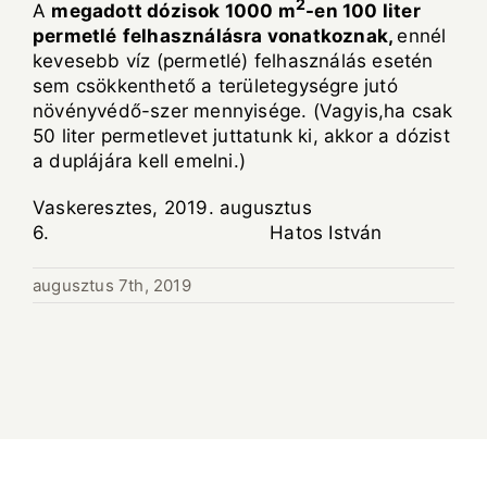
2
A
megadott d
ó
zisok 1000 m
-en 100 liter
permetl
é
felhaszn
á
l
á
sra vonatkoznak,
ennél
kevesebb víz (permetlé) felhasználás esetén
sem csökkenthető a területegységre jutó
növényvédő-szer mennyisége. (Vagyis,ha csak
50 liter permetlevet juttatunk ki, akkor a dózist
a duplájára kell emelni.)
Vaskeresztes, 2019. augusztus
6. Hatos István
augusztus 7th, 2019