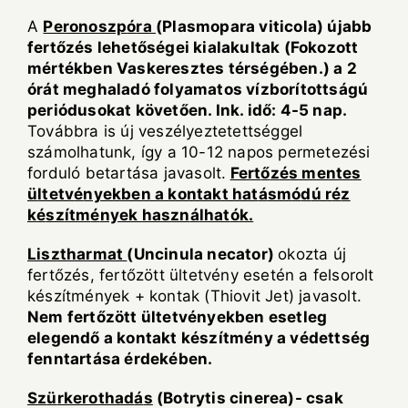
A
Peronoszp
ó
ra
(Plasmopara viticola)
ú
jabb
fert
ő
z
é
s lehet
ő
s
é
gei kialakultak (Fokozott
m
é
rt
é
kben Vaskeresztes t
é
rs
é
g
é
ben.) a 2
ó
r
á
t meghalad
ó
folyamatos v
í
zbor
í
totts
á
g
ú
peri
ó
dusokat k
ö
vet
ő
en. Ink. id
ő
: 4-5 nap.
Továbbra is új veszélyeztetettséggel
számolhatunk, így a 10-12 napos permetezési
forduló betartása javasolt.
Fert
ő
z
é
s mentes
ü
ltetv
é
nyekben a kontakt hat
á
sm
ó
d
ú
r
é
z
k
é
sz
í
tm
é
nyek haszn
á
lhat
ó
k.
Lisztharmat
(Uncinula necator)
okozta új
fertőzés, fertőzött ültetvény esetén a felsorolt
készítmények + kontak (Thiovit Jet) javasolt.
Nem fert
ő
z
ö
tt
ü
ltetv
é
nyekben esetleg
elegend
ő
a kontakt k
é
sz
í
tm
é
ny a v
é
detts
é
g
fenntart
á
sa
é
rdek
é
ben.
Sz
ü
rkerothad
á
s
(Botrytis cinerea)- csak