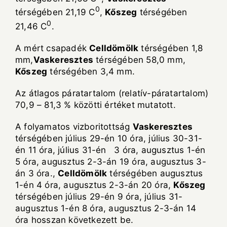
0
térségében 21,19 C
,
K
ő
szeg
térségében
0
21,46 C
.
A mért csapadék
Celld
ö
m
ö
lk
térségében 1,8
mm,
Vaskeresztes
térségében 58,0 mm,
K
ő
szeg
térségében 3,4 mm.
Az átlagos páratartalom (relatív-páratartalom)
70,9 – 81,3 % közötti értéket mutatott.
A folyamatos vizboritottság
Vaskeresztes
térségében július 29-én 10 óra, július 30-31-
én 11 óra, július 31-én 3 óra, augusztus 1-én
5 óra, augusztus 2-3-án 19 óra, augusztus 3-
án 3 óra.,
Celld
ö
m
ö
lk
térségében augusztus
1-én 4 óra, augusztus 2-3-án 20 óra,
K
ő
szeg
térségében július 29-én 9 óra, július 31-
augusztus 1-én 8 óra, augusztus 2-3-án 14
óra hosszan következett be.