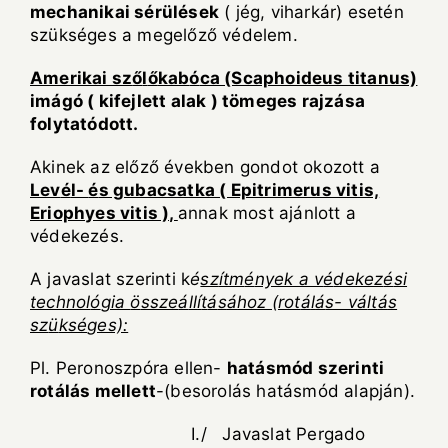
mechanikai s
é
r
ü
l
é
sek
( jég, viharkár) esetén
szükséges a megelőző védelem.
Amerikai sz
ő
l
ő
kab
ó
ca (Scaphoideus titanus)
im
á
g
ó
( kifejlett alak ) t
ö
meges rajz
á
sa
folytat
ó
dott.
Akinek az előző években gondot okozott a
Lev
é
l-
é
s gubacsatka ( Epitrimerus vitis,
Eriophyes vitis ),
annak most ajánlott a
védekezés.
A javaslat szerinti k
é
sz
í
tm
é
nyek a v
é
dekez
é
si
technol
ó
gia
ö
ssze
á
ll
í
t
á
s
á
hoz (rot
á
l
á
s- v
á
lt
á
s
sz
ü
ks
é
ges):
Pl. Peronoszpóra ellen-
hat
á
sm
ó
d szerinti
rot
á
l
á
s mellett
-(besorolás hatásmód alapján).
I./ Javaslat Pergado