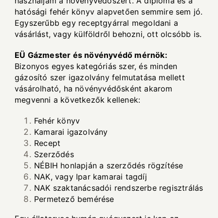
használjam a növényvédőszert. A diploma és a
hatósági fehér könyv alapvetően semmire sem jó.
Egyszerűbb egy receptgyárral megoldani a
vásárlást, vagy külföldről behozni, ott olcsóbb is.
EÜ Gázmester és növényvédő mérnök:
Bizonyos egyes kategóriás szer, és minden
gázosító szer igazolvány felmutatása mellett
vásárolható, ha növényvédősként akarom
megvenni a következők kellenek:
Fehér könyv
Kamarai igazolvány
Recept
Szerződés
NÉBIH honlapján a szerződés rögzítése
NAK, vagy Ipar kamarai tagdíj
NAK szaktanácsadói rendszerbe regisztrálás
Permetező bemérése