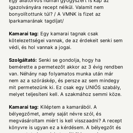
Egy állatorvos humán gyógyszert is kap az
igazolványára recept nélkül. Valamit nem
bonyolítottunk túl? / A VMNK is fizet az
Iparkamarának tagdíjat/
Kamarai tag:
Egy kamarai tagnak csak
kötelezettségei vannak, de az érdekeit senki sem
védi, és hol vannak a jogai.
Szolgáltató:
Senki se gondolja, hogy ha
bemérette a permetezőt akkor az 3 évig rendben
van. Néhány nap folyamatos munka után már
nem az a szóráskép, és persze az sem mindegy
mit permetezünk ki. Ez csak egy UNIÓS szabály,
melyet teljesíteni kell. A szakmához semmi köze.
Kamarai tag:
Kiléptem a kamarából. A
bélyegzőmet, amely saját névre szól, és
megvásároltam miért is kell visszaadni? A recept
könyvre is ugyan ez a kérdésem. A bélyegzőt és