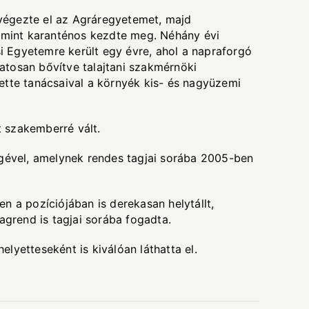
végezte el az Agráregyetemet, majd
mint karanténos kezdte meg. Néhány évi
si Egyetemre került egy évre, ahol a napraforgó
matosan bővítve talajtani szakmérnöki
ette tanácsaival a környék kis- és nagyüzemi
 szakemberré vált.
égével, amelynek rendes tagjai sorába 2005-ben
 a pozíciójában is derekasan helytállt,
agrend is tagjai sorába fogadta.
yetteseként is kiválóan láthatta el.
.