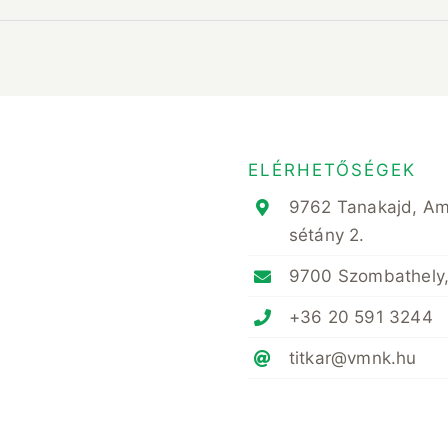
ELÉRHETŐSÉGEK
9762 Tanakajd, A
sétány 2.
9700 Szombathely,
+36 20 591 3244
titkar@vmnk.hu