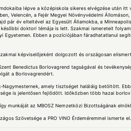
okaiba lépve a középiskola sikeres elvégzése után itt 
en, Velencén, a Fejér Megyei Növényvédelmi Állomáson, 
jd pár év elteltével az Egyesült Államokba, a Minneapoli
 későbbi doktori témája is lett. Szakmai ismereteit folya
i Egyetemen. Ebben a pozíciójában fáradhatatlanul segít
zakmai képviselőjeként dolgozott és országosan elismert
a Szent Benedictus Borlovagrend tagságával és tevékenys
olgát a Borlovagrendért.
agymesternek, amely tisztséget haláláig betöltött. Ebben
ége is jelentősen fejlődött. Időközben több hazai borlov
 így munkáját az MBOSZ Nemzetközi Bizottságának elnökhel
szágos Szövetsége a PRO VINO Érdeméremmel ismerte el