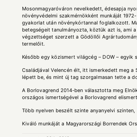
Mosonmagyaróváron nevelkedett, édesapja nyomd
növényvédelmi szakmérnökként munkáját 1972-b
gyakorlat után növénykórtannal foglalkozott. Ma
betegségeit tanulmányozta, köztük azt is, ami a
végzettséget szerzett a Gödöllői Agrártudomány
termelőit.
Később egy közismert világcég – DOW – egyik s
Családjával Velencén élt, itt ismerkedett meg 
lépett be, és mint új tag szorgalmasan tette a d
A Borlovagrend 2014-ben választotta meg Elnök-N
országos ismertségével a Borlovagrend elismerts
Több nyelven beszélt szinte anyanyelvi szinten,
Kiváló munkáját a Magyarországi Borrendek Or