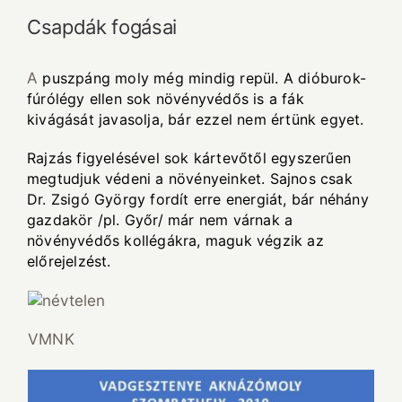
Csapdák fogásai
A
puszpáng moly még mindig repül. A dióburok-
fúrólégy ellen sok növényvédős is a fák
kivágását javasolja, bár ezzel nem értünk egyet.
Rajzás figyelésével sok kártevőtől egyszerűen
megtudjuk védeni a növényeinket. Sajnos csak
Dr. Zsigó György fordít erre energiát, bár néhány
gazdakör /pl. Győr/ már nem várnak a
növényvédős kollégákra, maguk végzik az
előrejelzést.
VMNK