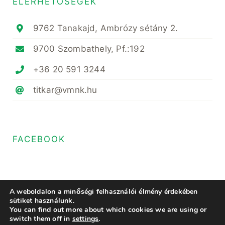
ELÉRHETŐSÉGEK
9762 Tanakajd, Ambrózy sétány 2.
9700 Szombathely, Pf.:192
+36 20 591 3244
titkar@vmnk.hu
FACEBOOK
A weboldalon a minőségi felhasználói élmény érdekében
sütiket használunk.
You can find out more about which cookies we are using or
© Copyright 2020- 2023 • Magyar Növényvédő Mérnöki és Növényorvosi
switch them off in
settings
.
Kamara Vas Megyei Területi Szervezete • All Rights Reserved • Minden