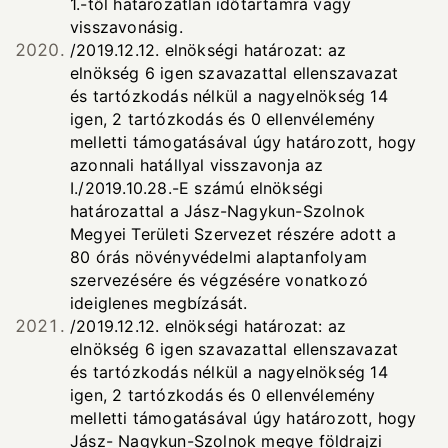
1.-től határozatlan időtartamra vagy
visszavonásig.
/2019.12.12. elnökségi határozat: az
elnökség 6 igen szavazattal ellenszavazat
és tartózkodás nélkül a nagyelnökség 14
igen, 2 tartózkodás és 0 ellenvélemény
melletti támogatásával úgy határozott, hogy
azonnali hatállyal visszavonja az
I./2019.10.28.-E számú elnökségi
határozattal a Jász-Nagykun-Szolnok
Megyei Területi Szervezet részére adott a
80 órás növényvédelmi alaptanfolyam
szervezésére és végzésére vonatkozó
ideiglenes megbízását.
/2019.12.12. elnökségi határozat: az
elnökség 6 igen szavazattal ellenszavazat
és tartózkodás nélkül a nagyelnökség 14
igen, 2 tartózkodás és 0 ellenvélemény
melletti támogatásával úgy határozott, hogy
Jász- Nagykun-Szolnok megye földrajzi