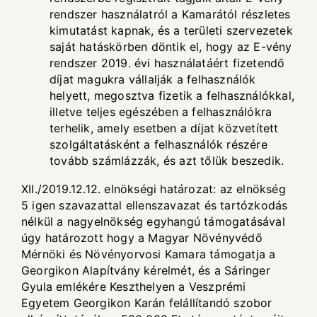
rendszer használatról a Kamarától részletes
kimutatást kapnak, és a területi szervezetek
saját hatáskörben döntik el, hogy az E-vény
rendszer 2019. évi használatáért fizetendő
díjat magukra vállalják a felhasználók
helyett, megosztva fizetik a felhasználókkal,
illetve teljes egészében a felhasználókra
terhelik, amely esetben a díjat közvetített
szolgáltatásként a felhasználók részére
tovább számlázzák, és azt tőlük beszedik.
XII./2019.12.12. elnökségi határozat: az elnökség
5 igen szavazattal ellenszavazat és tartózkodás
nélkül a nagyelnökség egyhangú támogatásával
úgy határozott hogy a Magyar Növényvédő
Mérnöki és Növényorvosi Kamara támogatja a
Georgikon Alapítvány kérelmét, és a Sáringer
Gyula emlékére Keszthelyen a Veszprémi
Egyetem Georgikon Karán felállítandó szobor