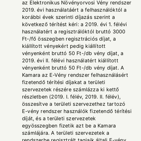
az Elektronikus Növényorvosi Vény rendszer
2019. évi használatáért a felhasználóktól a
korábbi évek szerinti díjazás szerint a
következő térítést kéri: a 2019. évi 1. félévi
használatért a regisztrálóktól bruttó 3000
Ft-/fő összegben regisztrációs díjat, a
kiállított vényekért pedig kiállított
vényenként bruttó 50 Ft-/db vény díjat, a
2019. évi II. félévi használatért kiállított
vényenként bruttó 50 Ft-/db vény díjat. A
Kamara az E-Vény rendszer felhasználásért
fizetendő térítési díjakat a területi
szervezetek részére számlázza ki kettő
részletben (2019. I. félév, 2019. II. félév),
összesítve a területi szervezethez tartozó
E-vény rendszer használók fizetendő térítési
díját, és a területi szervezetek
egyösszegben fizetik azt be a Kamara
számlájára. A területi szervezetek a
rendszerbe regisztrált tagjaik általi E-vény