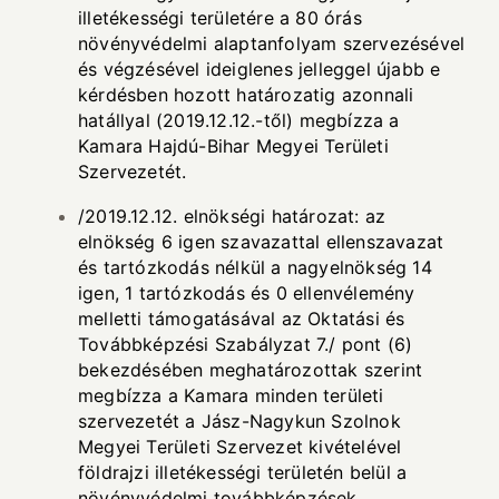
illetékességi területére a 80 órás
növényvédelmi alaptanfolyam szervezésével
és végzésével ideiglenes jelleggel újabb e
kérdésben hozott határozatig azonnali
hatállyal (2019.12.12.-től) megbízza a
Kamara Hajdú-Bihar Megyei Területi
Szervezetét.
/2019.12.12. elnökségi határozat: az
elnökség 6 igen szavazattal ellenszavazat
és tartózkodás nélkül a nagyelnökség 14
igen, 1 tartózkodás és 0 ellenvélemény
melletti támogatásával az Oktatási és
Továbbképzési Szabályzat 7./ pont (6)
bekezdésében meghatározottak szerint
megbízza a Kamara minden területi
szervezetét a Jász-Nagykun Szolnok
Megyei Területi Szervezet kivételével
földrajzi illetékességi területén belül a
növényvédelmi továbbképzések