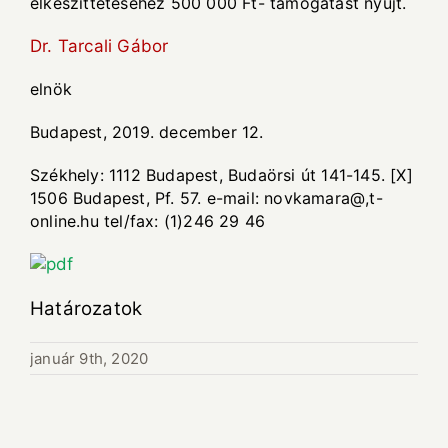
elkészíttetéséhez 500 000 Ft- támogatást nyújt.
Dr. Tarcali Gábor
elnök
Budapest, 2019. december 12.
Székhely: 1112 Budapest, Budaörsi út 141-145. [X]
1506 Budapest, Pf. 57. e-mail: novkamara@,t-
online.hu tel/fax: (1)246 29 46
Határozatok
január 9th, 2020