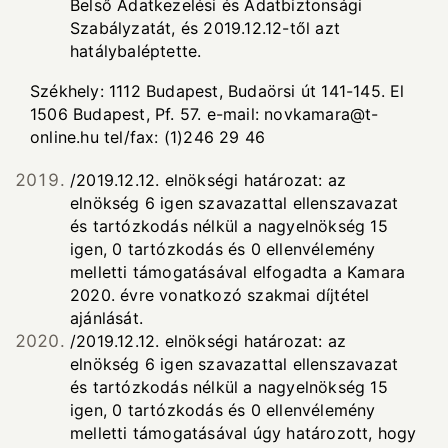
Belső Adatkezelési és Adatbiztonsági
Szabályzatát, és 2019.12.12-től azt
hatálybaléptette.
Székhely: 1112 Budapest, Budaörsi út 141-145. El
1506 Budapest, Pf. 57. e-mail:
novkamara@t-
online.hu
tel/fax: (1)246 29 46
/2019.12.12. elnökségi határozat: az
elnökség 6 igen szavazattal ellenszavazat
és tartózkodás nélkül a nagyelnökség 15
igen, 0 tartózkodás és 0 ellenvélemény
melletti támogatásával elfogadta a Kamara
2020. évre vonatkozó szakmai díjtétel
ajánlását.
/2019.12.12. elnökségi határozat: az
elnökség 6 igen szavazattal ellenszavazat
és tartózkodás nélkül a nagyelnökség 15
igen, 0 tartózkodás és 0 ellenvélemény
melletti támogatásával úgy határozott, hogy