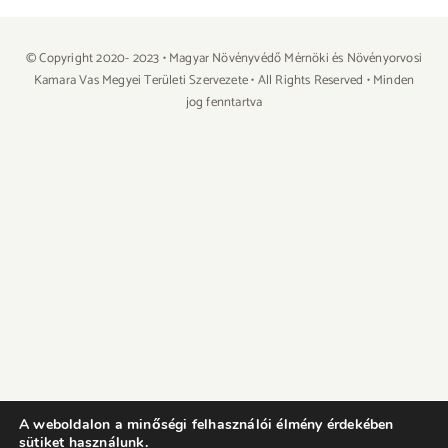
© Copyright 2020- 2023 • Magyar Növényvédő Mérnöki és Növényorvosi
Kamara Vas Megyei Területi Szervezete • All Rights Reserved • Minden
jog fenntartva
A weboldalon a minőségi felhasználói élmény érdekében
sütiket használunk.