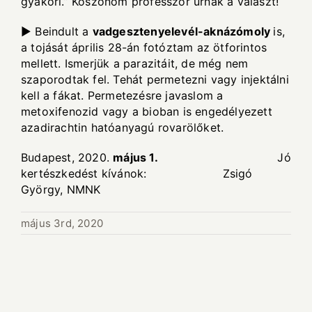
gyakori.” Köszönöm professzor úrnak a választ!
► Beindult a
vadgesztenyelevél-aknázómoly
is,
a tojását április 28-án fotóztam az ötforintos
mellett. Ismerjük a parazitáit, de még nem
szaporodtak fel. Tehát permetezni vagy injektálni
kell a fákat. Permetezésre javaslom a
metoxifenozid vagy a bioban is engedélyezett
azadirachtin hatóanyagú rovarölőket.
Budapest, 2020.
május 1.
Jó
kertészkedést kívánok: Zsigó
György, NMNK
május 3rd, 2020