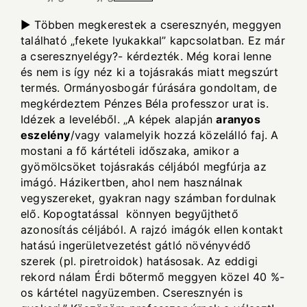
► Többen megkerestek a cseresznyén, meggyen
található „fekete lyukakkal” kapcsolatban. Ez már
a cseresznyelégy?- kérdezték. Még korai lenne
és nem is így néz ki a tojásrakás miatt megszúrt
termés. Ormányosbogár fúrására gondoltam, de
megkérdeztem Pénzes Béla professzor urat is.
Idézek a leveléből. „A képek alapján
aranyos
eszelény
/vagy valamelyik hozzá közelálló faj. A
mostani a fő kártételi időszaka, amikor a
gyömölcsöket tojásrakás céljából megfúrja az
imágó. Házikertben, ahol nem használnak
vegyszereket, gyakran nagy számban fordulnak
elő. Kopogtatással könnyen begyűjthető
azonosítás céljából. A rajzó imágók ellen kontakt
hatású ingerületvezetést gátló növényvédő
szerek (pl. piretroidok) hatásosak. Az eddigi
rekord nálam Érdi bőtermő meggyen közel 40 %-
os kártétel nagyüzemben. Cseresznyén is