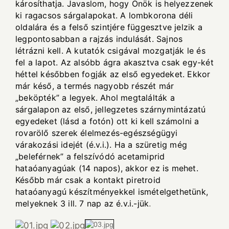
károsíthatja. Javaslom, hogy Önök is helyezzenek
ki ragacsos sárgalapokat. A lombkorona déli
oldalára és a felső szintjére függesztve jelzik a
legpontosabban a rajzás indulását. Sajnos
létrázni kell. A kutatók csigával mozgatják le és
fel a lapot. Az alsóbb ágra akasztva csak egy-két
héttel későbben fogják az első egyedeket. Ekkor
már késő, a termés nagyobb részét már
„beköpték” a legyek. Ahol megtalálták a
sárgalapon az első, jellegzetes szárnymintázatú
egyedeket (lásd a fotón) ott ki kell számolni a
rovarölő szerek élelmezés-egészségügyi
várakozási idejét (é.v.i.). Ha a szüretig még
„beleférnek” a felszívódó acetamiprid
hataóanyagúak (14 napos), akkor ez is mehet.
Később már csak a kontakt piretroid
hataóanyagú készítményekkel ismételgethetünk,
melyeknek 3 ill. 7 nap az é.v.i.-jük
.