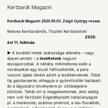
Kertbarát Magazin
Kertbarát Magazin 2020.05.03. Zsigó György rovata
Kedves Kertbarátnők, Tisztelt Kertbarátok!
2020.
évi 11. felhívás
► A korábbi hetek szárazsága ellenére – vagy
éppen amiatt – a
levéltetvek
nagyon
elszaporodtak. A néhány milliméteres esők a
növényeket egy kicsit felfrissítették, a pára
viszont újabb lökést adott a levéltetveknek. Több
faj gazdacserés, elhagyja a gyümölcsfák hajtásait
és a lágyszárú növényekre pl. zöldségekre
költözik. Tehát ott is megjelenhetnek, ahol eddig
nem volt fertőzés! Engedélyezett hataóanyagok
pl. a mankoceb, számos piretrod, a tau-fluvalinát,