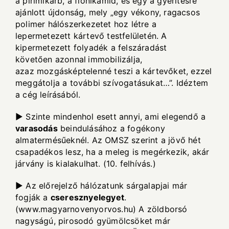
a pirimikarb, a flonikamid, és egy a gyérítésre
ajánlott újdonság, mely „egy vékony, ragacsos
polimer hálószerkezetet hoz létre a
lepermetezett kártevő testfelületén. A
kipermetezett folyadék a felszáradást
követően azonnal
immobilizálja,
azaz mozgásképtelenné teszi
a kártevőket, ezzel
meggátolja a további szívogatásukat…”. Idéztem
a cég leírásából.
► Szinte mindenhol esett annyi, ami elegendő a
varasodás
beindulásához a fogékony
almatermésűeknél. Az OMSZ szerint a jövő hét
csapadékos lesz, ha a meleg is megérkezik, akár
járvány is kialakulhat. (10. felhívás.)
► Az előrejelző hálózatunk sárgalapjai már
fogják a
cseresznyelegyet
.
(
www.magyarnovenyorvos.hu
) A zöldborsó
nagyságú, pirosodó gyümölcsöket már