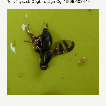
Törvényszék Cégbírósága Cg: 13-09-102444