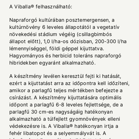
A Viballa® felhasználható:
Napraforgó kultúrában posztemergensen, a
kultúrnövény 6 leveles állapotától a vegetatív
növekedési stádium végéig (csillagbimbós
állapot előtt), 1,0 l/ha-os dózisban, 200-300 l/ha
lémennyiséggel, földi géppel kijuttatva.
Hagyományos és herbicid toleráns napraforgó
hibridekben egyaránt alkalmazható.
A készítmény levélen keresztül fejti ki hatását,
ezért a kijuttatást arra az időpontra kell időzíteni,
amikor a parlagfű teljes mértékben befejezte a
csírázást. A készítmény kijuttatására optimális
időpont a parlagfű 6-8 leveles fejlettsége, de a
parlagfű 30 cm-es nagyságáig hatékonyan
alkalmazható a túlfejlett gyomnövények elleni
védekezésre is. A Viballa® hatékonyan irtja a
fehér libatopot és a selyemmályvát is. A