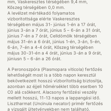
mm, Vaskeresztes térségében 9,4 mm,
Kőszeg térségében 0,0 mm.
A levélzet mértékadó folyamatos
vizboritottsága elérte Vaskeresztes
térségében május 31- június 1-én a 17 órát,
június 3-án a 7 órát, június 5 – 6-án a 31 órát,
június 7-én a 7 órát, Celldömölk térségében
május 31-én a 6 órát, június 1-én, 3-án, 5-én,
6-án, 7-én a 4-4 órát, Kőszeg térségében
május 30-31-én a 4 órát, június 3-án a 9 órát,
júniusn 5 – 6-án a 26 órát.
A Peronoszpóra (Plasmopara viticola) fertőzés
lehetőségét most is a több napon keresztül
bekövetkezett hosszú vízborítottság biztosítja,
azonban az éjjeli hőmérséklet több esetben 10
C0 alá csökkent. Alacsony fertőzési veszély
mellett hosszú, 11-13 napos a lappangási idő.
Lisztharmat (Uncinula necator) primér fertőzés
a vizsgált ültetvényekben nem található,