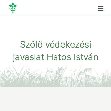
Kihagyás
Togg
Navi
Főoldal
Kamaráról
Szőlő védekezési
javaslat Hatos István
Oktatás
Szükséghelyzeti