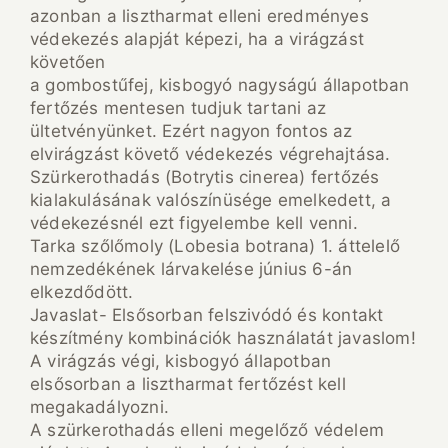
azonban a lisztharmat elleni eredményes
védekezés alapját képezi, ha a virágzást
követően
a gombostűfej, kisbogyó nagyságú állapotban
fertőzés mentesen tudjuk tartani az
ültetvényünket. Ezért nagyon fontos az
elvirágzást követő védekezés végrehajtása.
Szürkerothadás (Botrytis cinerea) fertőzés
kialakulásának valószínüsége emelkedett, a
védekezésnél ezt figyelembe kell venni.
Tarka szőlőmoly (Lobesia botrana) 1. áttelelő
nemzedékének lárvakelése június 6-án
elkezdődött.
Javaslat- Elsősorban felszivódó és kontakt
készítmény kombinációk használatát javaslom!
A virágzás végi, kisbogyó állapotban
elsősorban a lisztharmat fertőzést kell
megakadályozni.
A szürkerothadás elleni megelőző védelem