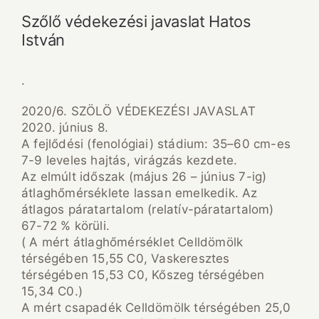
Szőlő védekezési javaslat Hatos
István
.
2020/6. SZÖLÖ VÉDEKEZÉSI JAVASLAT
2020. június 8.
A fejlődési (fenológiai) stádium: 35–60 cm-es
7-9 leveles hajtás, virágzás kezdete.
Az elmúlt időszak (május 26 – június 7-ig)
átlaghőmérséklete lassan emelkedik. Az
átlagos páratartalom (relatív-páratartalom)
67-72 % körüli.
( A mért átlaghőmérséklet Celldömölk
térségében 15,55 C0, Vaskeresztes
térségében 15,53 C0, Kőszeg térségében
15,34 C0.)
A mért csapadék Celldömölk térségében 25,0