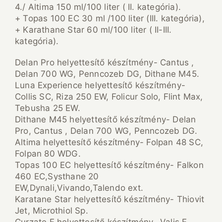
4./ Altima 150 ml/100 liter ( II. kategória).
+ Topas 100 EC 30 ml /100 liter (III. kategória),
+ Karathane Star 60 ml/100 liter ( II-III.
kategória).
Delan Pro helyettesítő készítmény- Cantus ,
Delan 700 WG, Penncozeb DG, Dithane M45.
Luna Experience helyettesítő készítmény-
Collis SC, Riza 250 EW, Folicur Solo, Flint Max,
Tebusha 25 EW.
Dithane M45 helyettesítő készítmény- Delan
Pro, Cantus , Delan 700 WG, Penncozeb DG.
Altima helyettesítő készítmény- Folpan 48 SC,
Folpan 80 WDG.
Topas 100 EC helyettesítő készítmény- Falkon
460 EC,Systhane 20
EW,Dynali,Vivando,Talendo ext.
Karatane Star helyettesítő készítmény- Thiovit
Jet, Microthiol Sp.