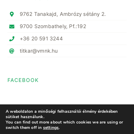
9762 Tanakajd, Ambrózy sétány 2.
9700 Szombathely, Pf.:192
+36 20 591 3244
titkar@vmnk.hu
FACEBOOK
A weboldalon a minőségi felhasználói élmény érdekében
sütiket használunk.
You can find out more about which cookies we are using or
© Copyright 2020- 2023 • Magyar Növényvédő Mérnöki és Növényorvosi
switch them off in
settings
.
Kamara Vas Megyei Területi Szervezete • All Rights Reserved • Minden