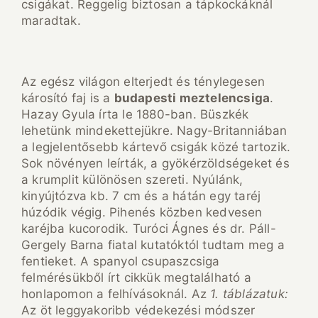
csigákat. Reggelig biztosan a tápkockáknál
maradtak.
Az egész világon elterjedt és ténylegesen
károsító faj is a
budapesti meztelencsiga
.
Hazay Gyula írta le 1880-ban. Büszkék
lehetünk mindekettejükre. Nagy-Britanniában
a legjelentősebb kártevő csigák közé tartozik.
Sok növényen leírták, a gyökérzöldségeket és
a krumplit különösen szereti. Nyúlánk,
kinyújtózva kb. 7 cm és a hátán egy taréj
húzódik végig. Pihenés közben kedvesen
karéjba kucorodik. Turóci Ágnes és dr. Páll-
Gergely Barna fiatal kutatóktól tudtam meg a
fentieket. A spanyol csupaszcsiga
felmérésükből írt cikkük megtalálható a
honlapomon a felhívásoknál. Az
1. táblázatuk:
Az öt leggyakoribb védekezési módszer