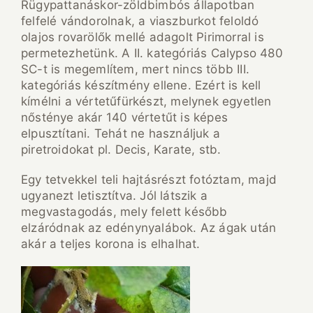
Rügypattanáskor-zöldbimbós állapotban
felfelé vándorolnak, a viaszburkot feloldó
olajos rovarölők mellé adagolt Pirimorral is
permetezhetünk. A II. kategóriás Calypso 480
SC-t is megemlítem, mert nincs több III.
kategóriás készítmény ellene. Ezért is kell
kímélni a vértetűfürkészt, melynek egyetlen
nősténye akár 140 vértetűt is képes
elpusztítani. Tehát ne használjuk a
piretroidokat pl. Decis, Karate, stb.
Egy tetvekkel teli hajtásrészt fotóztam, majd
ugyanezt letisztítva. Jól látszik a
megvastagodás, mely felett később
elzáródnak az edénynyalábok. Az ágak után
akár a teljes korona is elhalhat.