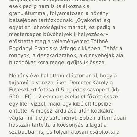
esek pedig nem is találkoznak a
granulátummal, folyamatosan a növény
belsejében tartózkodnak. „Gyakorlatilag
egyetlen lehetőségünk maradt, ez pedig a
mesterséges búvóhelyek kihelyezése.”-
erősítette meg a véleményemet Tóthné
Bogdányi Franciska átfogó cikkében. Tehát a
rongyok, a deszkadarabok, a dinnyehéjak alá
húzódókat kora reggel gyűjtsük össze.
Néhány éve hallottam először arról, hogy a
tejsavó
is vonzza őket. Demeter Károly a
Füvészkert fotósa 0,5 kg édes savóport (kb.
500,- Ft) + 2 csomag zselatint főzött össze
egy liter vízzel, majd egy kibélelt tepsibe
öntötte. A megszilárdulása után kockákra
vágta, mint egy süteményt. Ebben a formában
hosszan tartotta a kocsonyás állagát a
szabadban is, és folyamatosan csábította a