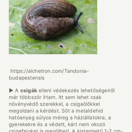
https://alchetron.com/Tandonia-
budapestensis
► A
csigák
elleni védekezés lehetőségeiről
már többször írtam. Itt sem lehet csak
növényvédő szerekkel, a csigaölőkkel
megoldani a kérdést. Sőt a metaldehid
hatóanyag súlyos méreg a háziállatokra, a
gyerekekre és a védett, kárt nem okozó
csigafajokat is megölheti. A kistermetű 1-2 cm-