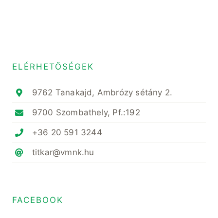
ELÉRHETŐSÉGEK
9762 Tanakajd, Ambrózy sétány 2.
9700 Szombathely, Pf.:192
+36 20 591 3244
titkar@vmnk.hu
FACEBOOK