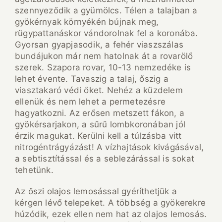
szennyeződik a gyümölcs. Télen a talajban a
gyökérnyak környékén bújnak meg,
rügypattanáskor vándorolnak fel a koronába.
Gyorsan gyapjasodik, a fehér viaszszálas
bundájukon már nem hatolnak át a rovarölő
szerek. Szapora rovar, 10-13 nemzedéke is
lehet évente. Tavaszig a talaj, őszig a
viasztakaró védi őket. Nehéz a küzdelem
ellenük és nem lehet a permetezésre
hagyatkozni. Az erősen metszett fákon, a
gyökérsarjakon, a sűrű lombkoronában jól
érzik magukat. Kerülni kell a túlzásba vitt
nitrogéntrágyázást! A vízhajtások kivágásával,
a sebtisztítással és a seblezárással is sokat
tehetünk.
Az őszi olajos lemosással gyéríthetjük a
kérgen lévő telepeket. A többség a gyökerekre
húzódik, ezek ellen nem hat az olajos lemosás.