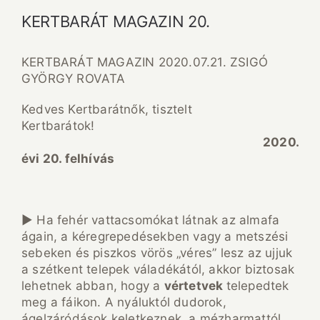
KERTBARÁT MAGAZIN 20.
KERTBARÁT MAGAZIN 2020.07.21. ZSIGÓ
GYÖRGY ROVATA
Kedves Kertbarátnők, tisztelt
Kertbarátok!
2020.
évi 20. felhívás
► Ha fehér vattacsomókat látnak az almafa
ágain, a kéregrepedésekben vagy a metszési
sebeken és piszkos vörös „véres” lesz az ujjuk
a szétkent telepek váladékától, akkor biztosak
lehetnek abban, hogy a
vértetvek
telepedtek
meg a fáikon. A nyáluktól dudorok,
ágelzáródások keletkeznek, a mézharmattól