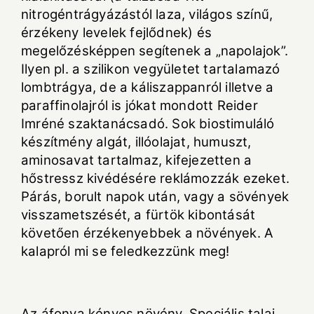
nitrogéntrágyázástól laza, világos színű,
érzékeny levelek fejlődnek) és
megelőzésképpen segítenek a „napolajok”.
Ilyen pl. a szilikon vegyületet tartalamazó
lombtrágya, de a káliszappanról illetve a
paraffinolajról is jókat mondott Reider
Imréné szaktanácsadó. Sok biostimuláló
készítmény algát, illóolajat, humuszt,
aminosavat tartalmaz, kifejezetten a
hőstressz kivédésére reklámozzák ezeket.
Párás, borult napok után, vagy a sövények
visszametszését, a fürtök kibontását
követően érzékenyebbek a növények. A
kalapról mi se feledkezzünk meg!
Az áfonya kényes növény. Speciális talaj