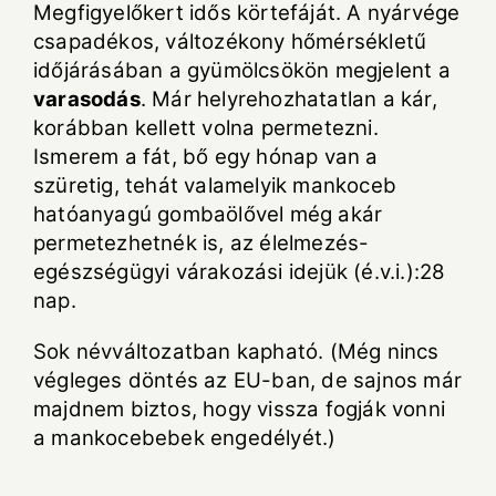
Megfigyelőkert idős körtefáját. A nyárvége
csapadékos, változékony hőmérsékletű
időjárásában a gyümölcsökön megjelent a
varasodás
. Már helyrehozhatatlan a kár,
korábban kellett volna permetezni.
Ismerem a fát, bő egy hónap van a
szüretig, tehát valamelyik mankoceb
hatóanyagú gombaölővel még akár
permetezhetnék is, az élelmezés-
egészségügyi várakozási idejük (é.v.i.):28
nap.
Sok névváltozatban kapható. (Még nincs
végleges döntés az EU-ban, de sajnos már
majdnem biztos, hogy vissza fogják vonni
a mankocebebek engedélyét.)