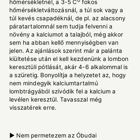
0
hőmérsékletnél, a 3-5 C
fokos
hőmérsékletváltozásnál, a túl sok vagy a
túl kevés csapadéknál, de pl. az alacsony
páratartalomnál sem tudja felvenni a
növény a kalciumot a talajból, még akkor
sem ha abban kellő mennyiségben van
jelen. Az ajánlások szerint már a palánta
kiültetése után el kell kezdenünk a lombon
keresztüli pótlását, akár 4-6 alkalommal is
a szüretig. Bonyolítja a helyzetet az, hogy
nem mindegyik kalciumtartalmú
lombtrágyából szívódik fel a kalcium a
levélen keresztül. Tavasszal még
visszatérek erre.
► Nem permetezem az Óbudai