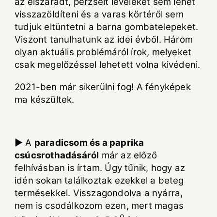
az elszáradt, perzselt leveleket sem lehet
visszazöldíteni és a varas körtéről sem
tudjuk eltüntetni a barna gombatelepeket.
Viszont tanulhatunk az idei évből. Három
olyan aktuális problémáról írok, melyeket
csak megelőzéssel lehetett volna kivédeni.
2021-ben már sikerülni fog! A fényképek
ma készültek.
► A
paradicsom és a paprika
csúcsrothadásáról
már az előző
felhívásban is írtam. Úgy tűnik, hogy az
idén sokan találkoztak ezekkel a beteg
termésekkel. Visszagondolva a nyárra,
nem is csodálkozom ezen, mert magas