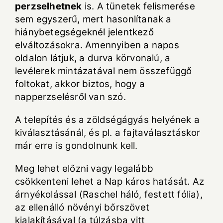
perzselhetnek
is. A tünetek felismerése
sem egyszerű, mert hasonlítanak a
hiánybetegségeknél jelentkező
elváltozásokra. Amennyiben a napos
oldalon látjuk, a durva körvonalú, a
levélerek mintázatával nem összefüggő
foltokat, akkor biztos, hogy a
napperzselésről van szó.
A telepítés és a zöldségágyás helyének a
kiválasztásánál, és pl. a fajtaválasztáskor
már erre is gondolnunk kell.
Meg lehet előzni vagy legalább
csökkenteni lehet a Nap káros hatását. Az
árnyékolással (Raschel háló, festett fólia),
az ellenálló növényi bőrszövet
kialakításával (a túlzásba vitt