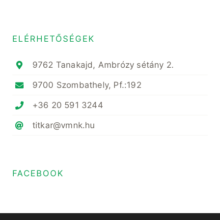
ELÉRHETŐSÉGEK
9762 Tanakajd, Ambrózy sétány 2.
9700 Szombathely, Pf.:192
+36 20 591 3244
titkar@vmnk.hu
FACEBOOK