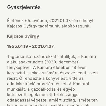
Gyászjelentés
Életének 65. évében, 2021.01.07.-én elhunyt
Kajcsos György tagtársunk, alapító tagunk.
Kajcsos György
1955.01.19 – 2021.01.07.
Tagtársunkat szándékkal fiatalítjuk, a Kamara
alakulásakor adott (2020. december)
fényképével. A Kamara életében 18 éven
keresztül – sokak számára észrevétlenül – vett
részt, Ő rendezte a könyvelést, vitte az
adminisztráció oroszlán részét. A Kamarai
munkáját, a gazdálkodás és egyéb
kötelezettségek mellett felelősséggel,
odaadással végezte, amiért utólag, ismételten
köszönetet mondunk. Emlékét megőrizzük!