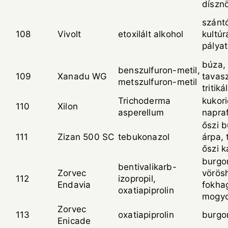
díszn
szántó
108
Vivolt
etoxilált alkohol
kultúr
pálya
búza, 
benszulfuron-metil,
109
Xanadu WG
tavasz
metszulfuron-metil
tritiká
Trichoderma
kukori
110
Xilon
asperellum
napra
őszi b
111
Zizan 500 SC
tebukonazol
árpa, 
őszi 
burgo
bentivalikarb-
Zorvec
vörös
112
izopropil,
Endavia
fokha
oxatiapiprolin
mogy
Zorvec
113
oxatiapiprolin
burgo
Enicade