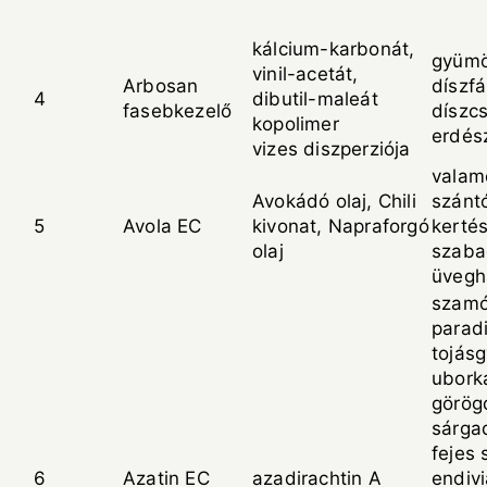
kálcium-karbonát,
gyümö
vinil-acetát,
Arbosan
díszfá
4
dibutil-maleát
fasebkezelő
díszcs
kopolimer
erdész
vizes diszperziója
valam
Avokádó olaj, Chili
szántó
5
Avola EC
kivonat, Napraforgó
kertés
olaj
szaba
üvegh
szamó
parad
tojás
uborka
görög
sárgad
fejes 
6
Azatin EC
azadirachtin A
endivi