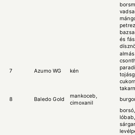
borsm
vadsal
mángo
petrez
bazsa
és fá
díszn
almás
csont
parad
7
Azumo WG
kén
tojás
cukor
takar
mankoceb,
8
Baledo Gold
burgo
cimoxanil
borsó
lóbab
sárga
levél