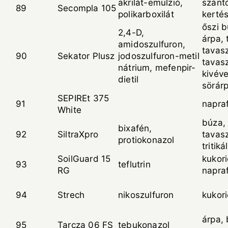
akrilát-emulzió,
szántó
89
Secompla 105
polikarboxilát
kertés
őszi b
2,4-D,
árpa, t
amidoszulfuron,
tavasz
90
Sekator Plusz
jodoszulfuron-metil
tavasz
nátrium, mefenpir-
kivév
dietil
sörárp
SEPIREt 375
91
napra
White
búza, 
bixafén,
92
SiltraXpro
tavasz
protiokonazol
tritiká
SoilGuard 15
kukori
93
teflutrin
RG
napra
94
Strech
nikoszulfuron
kukor
árpa, 
95
Tarcza 06 FS
tebukonazol