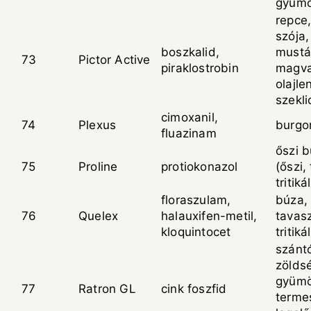
gyümö
repce,
szója,
boszkalid,
mustár
73
Pictor Active
piraklostrobin
magva
olajle
szekl
cimoxanil,
74
Plexus
burg
fluazinam
őszi b
75
Proline
protiokonazol
(őszi,
tritiká
floraszulam,
búza, 
76
Quelex
halauxifen-metil,
tavasz
kloquintocet
tritik
szántó
zölds
gyümö
77
Ratron GL
cink foszfid
termes