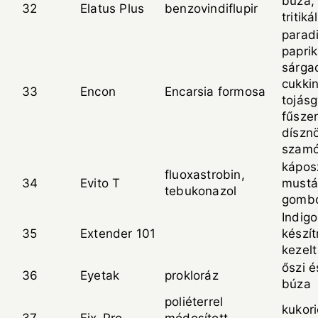
búza, 
32
Elatus Plus
benzovindiflupir
tritiká
parad
paprik
sárga
cukkin
33
Encon
Encarsia formosa
tojás
fűsze
díszn
szam
kápos
fluoxastrobin,
34
Evito T
mustá
tebukonazol
gomb
Indigo
35
Extender 101
készí
kezel
őszi é
36
Eyetak
prokloráz
búza
poliéterrel
kukori