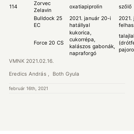
Zorvec
114
oxatiapiprolin
szőlő
Zelavin
Bulldock 25
2021. január 20-i
2021. 
EC
hatállyal
felha
kukorica,
talajl
cukorrépa,
Force 20 CS
(drótf
kalászos gabonák,
pajoro
napraforgó
VMNK 2021.02.16.
Eredics András , Both Gyula
február 16th, 2021