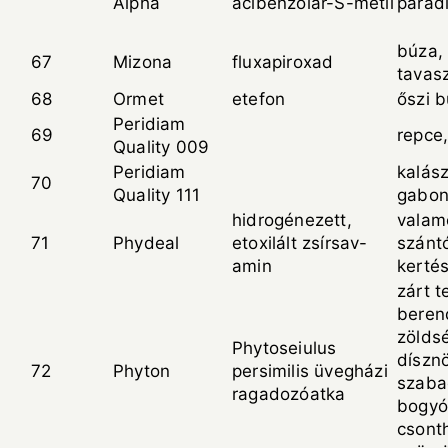
Alpha
acibenzolár-S-metil
parad
búza, 
67
Mizona
fluxapiroxad
tavasz
68
Ormet
etefon
őszi 
Peridiam
69
repce
Quality 009
Peridiam
kalás
70
Quality 111
gabon
hidrogénezett,
valam
71
Phydeal
etoxilált zsírsav-
szántó
amin
kertés
zárt 
beren
zölds
Phytoseiulus
díszn
72
Phyton
persimilis üvegházi
szaba
ragadozóatka
bogyó
csont