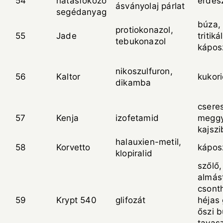
54
hatásfokozó
erdés
ásványolaj párlat
segédanyag
búza, 
protiokonazol,
55
Jade
tritiká
tebukonazol
kápos
nikoszulfuron,
56
Kaltor
kukor
dikamba
csere
57
Kenja
izofetamid
meggy
kajszi
halauxien-metil,
58
Korvetto
kápos
klopiralid
szőlő,
almás
csont
59
Krypt 540
glifozát
héjas
őszi b