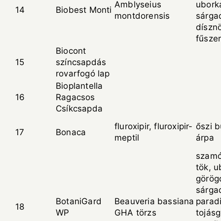
Amblyseius
ubork
14
Biobest Monti
montdorensis
sárga
díszn
fűsze
Biocont
15
színcsapdás
rovarfogó lap
Bioplantella
16
Ragacsos
Csíkcsapda
fluroxipir, fluroxipir-
őszi b
17
Bonaca
meptil
árpa
szamó
tök, u
görög
sárga
BotaniGard
Beauveria bassiana
parad
18
WP
GHA törzs
tojás