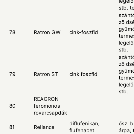
legelő
stb. t
szántó
zölds
gyümö
78
Ratron GW
cink-foszfid
termes
legelő
stb.
szántó
zölds
gyümö
79
Ratron ST
cink foszfid
termes
legelő
stb.
REAGRON
80
feromonos
rovarcsapdák
diflufenikan,
őszi b
81
Reliance
flufenacet
árpa, 