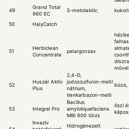
takar
Grand Total
49
S-metolaklór,
kukor
960 EC
50
HalyCatch
házike
felhas
Herbiclean
almat
51
pelargonsav
Concentrate
csont
díszc
művelt
2,4-D,
Huszár Aktív
jodoszulfuron-metil
52
búza, 
Plus
nátrium,
tienkarbazon-metil
Bacillus
őszi é
53
Integral Pro
amyloliquefaciens
kápos
MBI 600 törzs
Invazív
Hidrogénezett