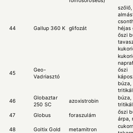
fomosoroseus)
szőlő,
almás
csont
44
Gallup 360 K
glifozát
héjas
őszi b
tavasz
kukori
kukori
napraf
Geo-
őszi
45
Vadriasztó
kápos
búza, 
tritik
Globaztar
búza, 
46
azoxistrobin
250 SC
tritiká
őszi b
47
Globus
foraszulám
árpa, 
cukor
48
Goltix Gold
metamitron