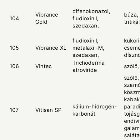
difenokonazol,
Vibrance
búza, 
104
fludioxinil,
Gold
tritiká
szedaxan,
fludioxinil,
kukori
105
Vibrance XL
metalaxil-M,
cseme
szedaxan,
díszn
Trichoderma
106
Vintec
szőlő
atroviride
szőlő,
szamó
köszmé
kabak
kálium-hidrogén-
parad
107
Vitisan SP
karbonát
tojás
endivi
galam
saláta