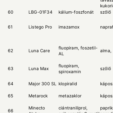
tavasz
kukori
60
LBG-01F34
kálium-foszfonát
szőlő
61
Listego Pro
imazamox
napra
fluopiram, foszetil-
62
Luna Care
alma, 
AL
fluopiram,
63
Luna Max
szőlő
spiroxamin
64
Major 300 SL
klopiralid
kápos
65
Metarock
metazaklor
kápos
Minecto
ciántraniliprol,
paprik
66