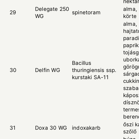
nektar
Delegate 250
alma, 
29
spinetoram
WG
körte
alma, 
hajtat
parad
paprik
tojás
ubork
Bacillus
görög
30
Delfin WG
thuringiensis ssp.
sárga
kurstaki SA-11
cukkin
szaba
kápos
díszn
terme
beren
őszi 
31
Doxa 30 WG
indoxakarb
szőlő