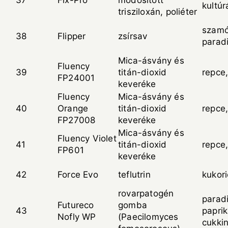
37
Fix-Pro
módosított
kultúr
trisziloxán, poliéter
szamó
38
Flipper
zsírsav
parad
Mica-ásvány és
Fluency
39
titán-dioxid
repce
FP24001
keveréke
Fluency
Mica-ásvány és
40
Orange
titán-dioxid
repce
FP27008
keveréke
Mica-ásvány és
Fluency Violet
41
titán-dioxid
repce
FP601
keveréke
42
Force Evo
teflutrin
kukor
rovarpatogén
parad
Futureco
gomba
43
paprik
Nofly WP
(Paecilomyces
cukkin