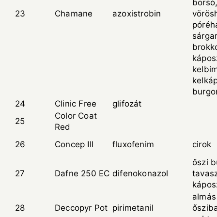
borsó
23
Chamane
azoxistrobin
vörös
póréh
sárga
brokko
káposz
kelbi
kelká
burg
24
Clinic Free
glifozát
Color Coat
25
Red
26
Concep III
fluxofenim
cirok
őszi b
27
Dafne 250 EC
difenokonazol
tavasz
kápos
almás
28
Deccopyr Pot
pirimetanil
őszib