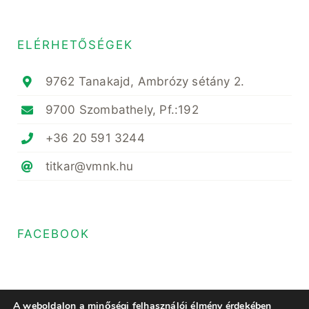
ELÉRHETŐSÉGEK
9762 Tanakajd, Ambrózy sétány 2.
9700 Szombathely, Pf.:192
+36 20 591 3244
titkar@vmnk.hu
FACEBOOK
A weboldalon a minőségi felhasználói élmény érdekében