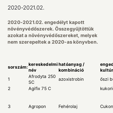
2020-2021.02.
2020-2021.02. engedélyt kapott
növényvédőszerek. Összegyűjtöttük
azokat a növényvédőszereket, melyek
nem szerepeltek a 2020-as könyvben.
kereskedelmi
hatóanyag /
enged
sorszám:
név
kombináció
kultú
Afrodyta 250
1
azoxistrobin
őszi 
SC
2
Agifix 75 C
kukor
3
Agropon
Fehérolaj
Cukor