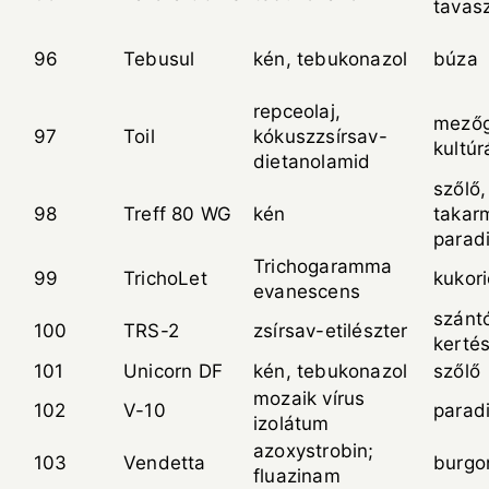
tavasz
96
Tebusul
kén, tebukonazol
búza
repceolaj,
mezőg
97
Toil
kókuszzsírsav-
kultúr
dietanolamid
szőlő,
98
Treff 80 WG
kén
takar
parad
Trichogaramma
99
TrichoLet
kukor
evanescens
szántó
100
TRS-2
zsírsav-etilészter
kertés
101
Unicorn DF
kén, tebukonazol
szőlő
mozaik vírus
102
V-10
parad
izolátum
azoxystrobin;
103
Vendetta
burgo
fluazinam