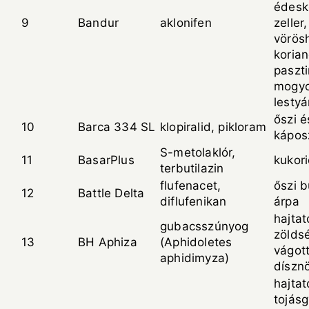
édesk
9
Bandur
aklonifen
zeller,
vörös
korian
paszti
mogyo
lesty
őszi é
10
Barca 334 SL
klopiralid, pikloram
kápos
S-metolaklór,
11
BasarPlus
kukor
terbutilazin
flufenacet,
őszi b
12
Battle Delta
diflufenikan
árpa
hajtat
gubacsszúnyog
zöldsé
13
BH Aphiza
(Aphidoletes
vágot
aphidimyza)
díszn
hajtat
tojás