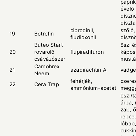
paprik
évelő
díszn
díszfa
ciprodinil,
szőlő,
19
Botrefin
fludioxonil
díszn
Buteo Start
őszi é
20
rovarölő
flupiradifuron
kápos
csávázószer
mustár
Camohrex
21
azadirachtin A
vadge
Neem
fehérjék,
csere
22
Cera Trap
ammónium-acetát
megg
őszi/t
árpa, r
zab, 
repce,
lóbab,
cukkin