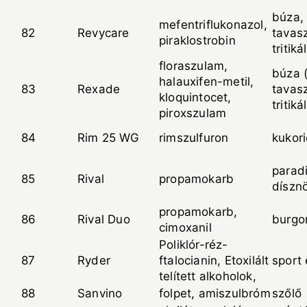
búza, 
mefentriflukonazol,
82
Revycare
tavasz
piraklostrobin
tritiká
floraszulam,
búza (
halauxifen-metil,
83
Rexade
tavasz
kloquintocet,
tritiká
piroxszulam
84
Rim 25 WG
rimszulfuron
kukor
parad
85
Rival
propamokarb
díszn
propamokarb,
86
Rival Duo
burgo
cimoxanil
Poliklór-réz-
87
Ryder
ftalocianin, Etoxilált
sport
telített alkoholok,
88
Sanvino
folpet, amiszulbróm
szőlő