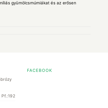
moníliás gyümölcsmúmiákat és az erősen
FACEBOOK
mbrózy
 Pf.:192