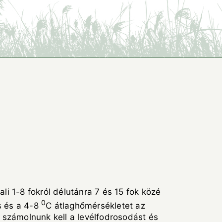
ali 1-8 fokról délutánra 7 és 15 fok közé
0
s és a 4-8
C átlaghőmérsékletet az
 számolnunk kell a levélfodrosodást és