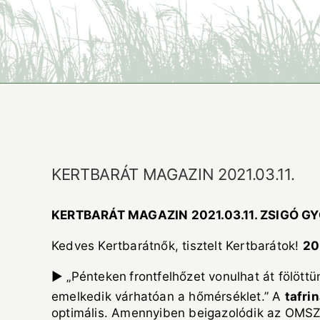
KERTBARÁT MAGAZIN 2021.03.11.
KERTBARÁT MAGAZIN 2021.03.11. ZSIGÓ G
Kedves Kertbarátnők, tisztelt Kertbarátok!
202
► „Pénteken
frontfelhőzet vonulhat át fölöttü
emelkedik várhatóan a hőmérséklet.” A
tafri
optimális. Amennyiben beigazolódik az OMSZ e