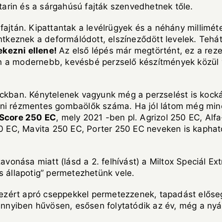
ktarin és a sárgahúsú fajták szenvedhetnek tőle.
ajtán. Kipattantak a levélrügyek és a néhány millimét
entkeznek a deformálódott, elszíneződött levelek. Teh
ekezni ellene!
Az első lépés már megtörtént, ez a reze
n a modernebb, kevésbé perzselő készítmények közül 
ckban. Kénytelenek vagyunk még a perzselést is kockáz
lleni rézmentes gombaölők száma. Ha jól látom még mind
Score 250 EC
, mely 2021 -ben pl. Agrizol 250 EC, Alf
50 EC, Mavita 250 EC, Porter 250 EC neveken is kaphat
ása miatt (lásd a 2. felhívást) a Miltox Speciál Extrá
s állapotig” permetezhetünk vele.
, ezért apró cseppekkel permetezzenek, tapadást előse
mennyiben hűvösen, esősen folytatódik az év, még a nyá