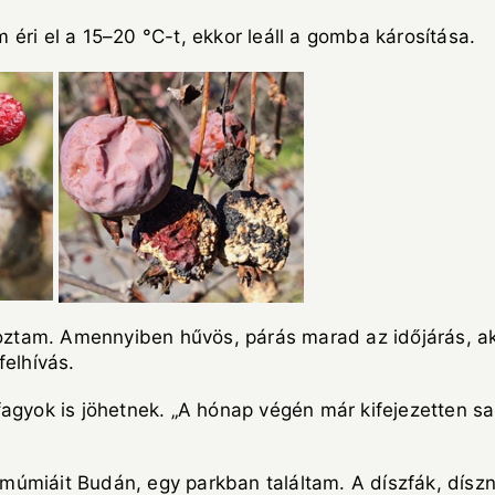
éri el a 15–20 °C-t, ekkor leáll a gomba károsítása.
koztam. Amennyiben hűvös, párás marad az időjárás, akk
felhívás.
agyok is jöhetnek. „A hónap végén már kifejezetten sa
úmiáit Budán, egy parkban találtam. A díszfák, dísznö