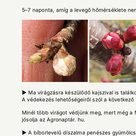
5–7 naponta, amíg a levegő hőmérséklete nem 
► Ma virágzásra készülődő kajszival is talál
A védekezés lehetőségeiről szól a következő 
Minél több virágot védjünk meg, mert még a f
jósolja az
Agronaptár. hu
.
► A bíborlevelű díszalma penészes gyümölcsm