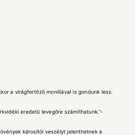
or a virágfertőző moníliával is gondunk lesz.
rkvidéki eredetű levegőre számíthatunk.”-
vények károsítói veszélyt jelenthetnek a