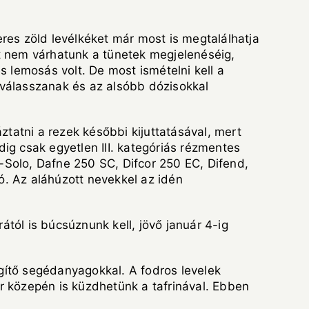
eres zöld levélkéket már most is megtalálhatja
át nem várhatunk a tünetek megjelenéséig,
s lemosás volt. De most ismételni kell a
válasszanak és az alsóbb dózisokkal
tatni a rezek későbbi kijuttatásával, mert
ig csak egyetlen III. kategóriás rézmentes
a-Solo, Dafne 250 SC, Difcor 250 EC, Difend,
ó. Az aláhúzott nevekkel az idén
tól is búcsúznunk kell, jövő január 4-ig
gítő segédanyagokkal. A fodros levelek
r közepén is küzdhetünk a tafrinával. Ebben