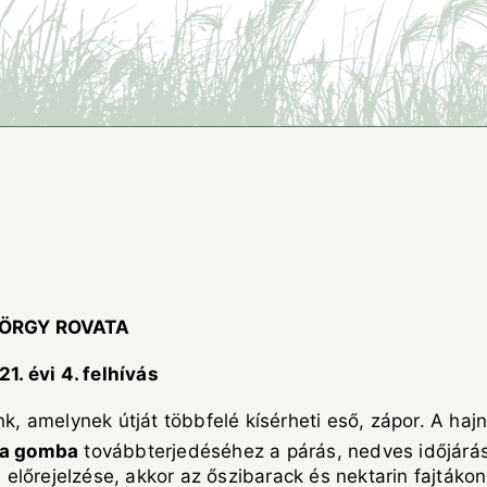
YÖRGY ROVATA
1. évi 4. felhívás
nk, amelynek útját többfelé kísérheti eső, zápor. A hajn
na gomba
továbbterjedéséhez a párás, nedves időjárá
lőrejelzése, akkor az őszibarack és nektarin fajtákon