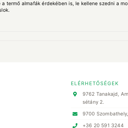
e a termő almafák érdekében is, le kellene szedni a 
slok.
ELÉRHETŐSÉGEK
9762 Tanakajd, A
sétány 2.
9700 Szombathely,
+36 20 591 3244