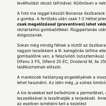
levélhullást okozó tafrinával. Különösen a ne
A fotó ma reggel készült Bonanza őszibarack f
a gomba. A fertőzés után csak 1-2 héttel jel
csak megelőzéssel (preventíven) lehet véd
réztartalmú gombaölőkkel. Rügypattanás utá
dolgozzanak.
Sokan még mindig félnek a réztől az őszibara
nagyon lecsökkent a III. kategóriás tafrina e
gombaölőnk van, a felszívódó (szisztemikus)
Difeno 3 FS, Difend 25 EC, Dividend M, Ila 2
találkozhatnak először.
A mankoceb hatóanyag engedélyének a visszavon
lehet használni. Az idén még „a színes bimbó
A kis leveleket kell befednünk a permetlével
leszedésével is lassíthatják a terjedését. A
az esetben ismételni kell a kezelést