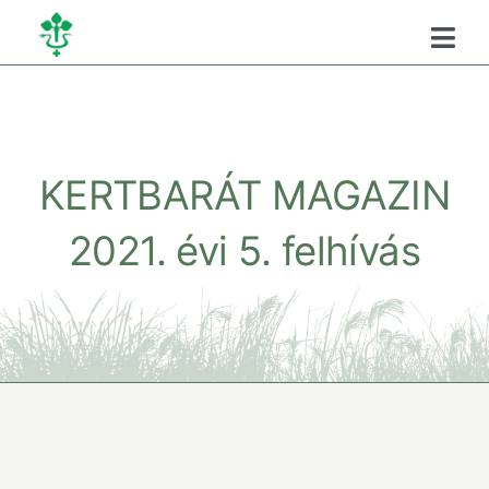
Kihagyás
Togg
Navi
Főoldal
Kamaráról
KERTBARÁT MAGAZIN
2021. évi 5. felhívás
Oktatás
Szükséghelyzeti