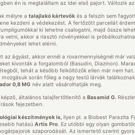
en én is megtaláltam az idei első pajort. Változik az 
tak mélyre a
talajlakó kártevők
és a felszín sem fagyott
ellene kezdeni a védekezést. A fertőzött parcellát érd
krumpligumókkal ki lehetne csalogatni, majd össze lehet
 vetni, akkor a riasztó növényekkel is próbálkozhatna.
dményeket lehet elérni.
t az ágyást, akkor ennél a rovarmennyiségnél már va
eket kivonták a forgalomból (Basudin, Diazinon). Mara
jrétegből, tehát a később felköltözők ellen már nem ha
, mozgásuk során főleg a nagy testű lárvák találkozna
ador 0,8 MG
név alatt vásárolhatják meg.
épző, általános talajfertőtlenítő a
Basamid G.
Részlet
rások fejezetben.
iológiai készítmények is,
ilyen pl. a Biobest Parazita 
élesebb hatású
Artis Pro
. Ez utóbbi egy olyan gombatörz
rebogárpajorok szaporodását. Az ismertető szerint gyor