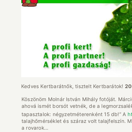
Kedves Kertbarátnők, tisztelt Kertbarátok!
202
Köszönöm Molnár István Mihály fotóját. Márci
ahová ismét borsót vetnék, de a legmorzsal
tapasztalok: négyzetméterenként 15 db!” A
h
talajhőmérséklet és száraz volt talajfelszín.
a rovarok…