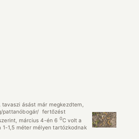
 „A tavaszi ásást már megkezdtem,
g/pattanóbogár/ fertőzést
0
zerint, március 4-én 6
C volt a
an 1-1,5 méter mélyen tartózkodnak