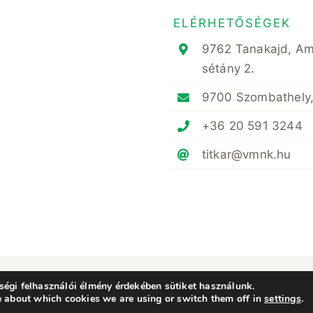
ELÉRHETŐSÉGEK
9762 Tanakajd, A
sétány 2.
9700 Szombathely,
+36 20 591 3244
titkar@vmnk.hu
ényvédő Mérnöki és Növényorvosi Kamara Vas Megyei Területi Szervezete • All Rig
égi felhasználói élmény érdekében sütiket használunk.
e about which cookies we are using or switch them off in
settings
.