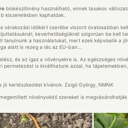
ro
biokészítmény használható, ennek tasakos változat
bb kiszerelésben kaphatóak.
s várakozási időkért cserébe viszont óvatosabban kel
ijuttatásuknál, keverhetőségüknél szigorúan be kell tar
ll tanulnunk a használatukat, mert ezek képviselik a jö
aga alatt is rezeg a léc az EU-ban…
atész, és ez igaz a növényekre is. Az egészséges növé
i permetezést is kiválthatunk azzal, ha tápelemekbe
s jó kertészkedést kívánok: Zsigó György, NMNK
megemlített növényvédő szereket is megvásárolhatják