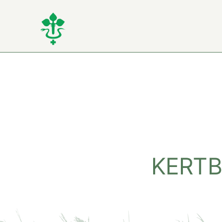
Kihagyás
KERTB