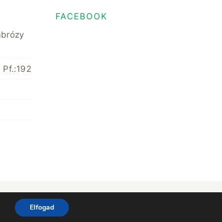
FACEBOOK
mbrózy
 Pf.:192
hts Reserved • Minden jog fenntartva
Elfogad