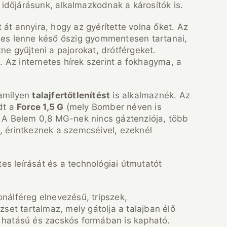
időjárásunk, alkalmazkodnak a károsítók is.
 át annyira, hogy az gyérítette volna őket. Az
emes lenne késő őszig gyommentesen tartanai,
ne gyűjteni a pajorokat, drótférgeket.
 Az internetes hírek szerint a fokhagyma, a
lamilyen
talajfertőtlenítést
is alkalmaznék. Az
dt a
Force 1,5 G
(mely Bomber néven is
t. A Belem 0,8 MG-nek nincs gáztenziója, több
k, érintkeznek a szemcséivel, ezeknél
es leírását és a technológiai útmutatót
Fonálféreg elnevezésű, tripszek,
set tartalmaz, mely gátolja a talajban élő
s hatású és zacskós formában is kapható.