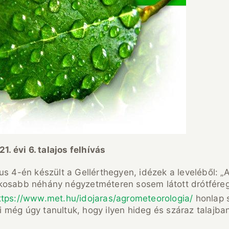
1. évi 6. talajos felhívás
us 4-én készült a Gellérthegyen, idézek a leveléből:
ékosabb néhány négyzetméteren sosem látott drótfére
ttps://www.met.hu/idojaras/agrometeorologia/
honlap s
 Mi még úgy tanultuk, hogy ilyen hideg és száraz talajb