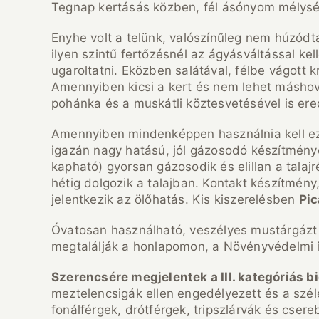
Tegnap kertásás közben, fél ásónyom mélységb
Enyhe volt a telünk, valószínűleg nem húzód
ilyen szintű fertőzésnél az ágyásváltással k
ugaroltatni. Eközben salátával, félbe vágott 
Amennyiben kicsi a kert és nem lehet máshova
pohánka és a muskátli köztesvetésével is ere
Amennyiben mindenképpen használnia kell ez
igazán nagy hatású, jól gázosodó készítmény
kapható) gyorsan gázosodik és elillan a tala
hétig dolgozik a talajban. Kontakt készítmény
jelentkezik az ölőhatás. Kis kiszerelésben
Pic
Óvatosan használható, veszélyes mustárgázt k
megtalálják a honlapomon, a Növényvédelmi í
Szerencsére megjelentek a III. kategóriás b
meztelencsigák ellen engedélyezett és a sz
fonálférgek, drótférgek, tripszlárvák és cse