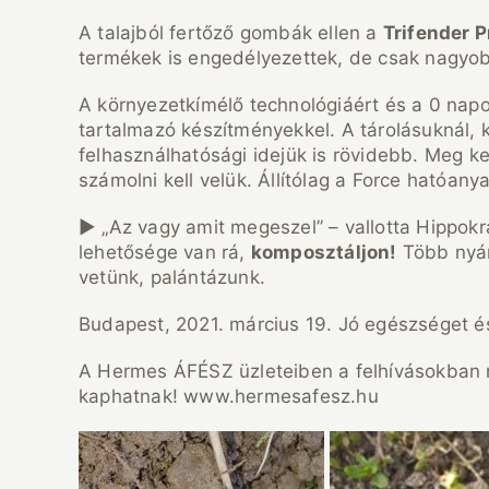
A talajból fertőző gombák ellen a
Trifender P
termékek is engedélyezettek, de csak nagyo
A környezetkímélő technológiáért és a 0 napo
tartalmazó készítményekkel. A tárolásuknál, k
felhasználhatósági idejük is rövidebb. Meg ke
számolni kell velük. Állítólag a Force hatóany
► „Az vagy amit megeszel” – vallotta Hippokr
lehetősége van rá,
komposztáljon!
Több nyár
vetünk, palántázunk.
Budapest, 2021. március 19. Jó egészséget é
A Hermes ÁFÉSZ üzleteiben a felhívásokban 
kaphatnak! www.hermesafesz.hu