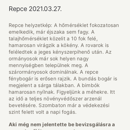
Repce 2021.03.27.
Repce helyzetkép: A hőmérséklet fokozatosan
emelkedik, már éjszaka sem fagy. A
talajhőmérséklet közelit a 10 fok felé,
hamarosan virágzik a kökény. A rovarok is
feléledtek a jeges kényszerpihenő után. Az
ormányosok már sok helyen nagy
mennyiségben települnek meg. A
szárormányosok dominálnak. A repce
fénybogár is erősen rajzik. A bundás bogár is
megjelent a sárga tálakban. A bimbók
hamarosan nyílnak. Figyeljünk a méhekre. Itt
az idő a teljes növényvédőszer arzenál
bevetésére. Szombaton már a védekezési
szint felett volt a napi fogás.
Aki még nem jelentette be bevizsgálásra a