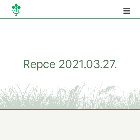
Kihagyás
Togg
Navi
Főoldal
Kamaráról
Repce 2021.03.27.
Oktatás
Szükséghelyzeti